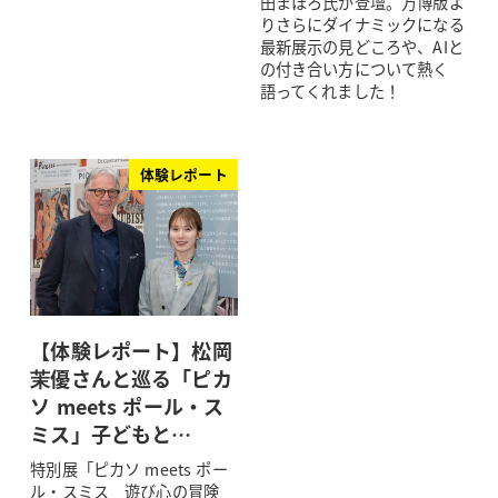
田まほろ氏が登壇。万博版よ
りさらにダイナミックになる
最新展示の見どころや、AIと
の付き合い方について熱く
語ってくれました！
体験レポート
【体験レポート】松岡
茉優さんと巡る「ピカ
ソ meets ポール・ス
ミス」子どもと…
特別展「ピカソ meets ポー
ル・スミス 遊び心の冒険