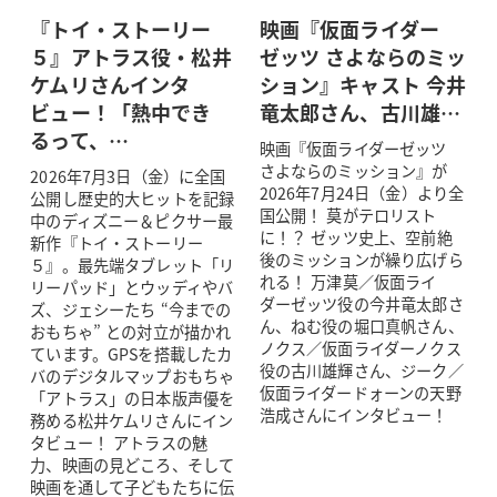
『トイ・ストーリー
映画『仮面ライダー
５』アトラス役・松井
ゼッツ さよならのミッ
ケムリさんインタ
ション』キャスト 今井
ビュー！「熱中でき
竜太郎さん、古川雄…
るって、…
映画『仮面ライダーゼッツ
さよならのミッション』が
2026年7月3日（金）に全国
2026年7月24日（金）より全
公開し歴史的大ヒットを記録
国公開！ 莫がテロリスト
中のディズニー＆ピクサー最
に！？ ゼッツ史上、空前絶
新作『トイ・ストーリー
後のミッションが繰り広げら
５』。最先端タブレット「リ
れる！ 万津莫／仮面ライ
リーパッド」とウッディやバ
ダーゼッツ役の今井竜太郎さ
ズ、ジェシーたち “今までの
ん、ねむ役の堀口真帆さん、
おもちゃ” との対立が描かれ
ノクス／仮面ライダーノクス
ています。GPSを搭載したカ
役の古川雄輝さん、ジーク／
バのデジタルマップおもちゃ
仮面ライダードォーンの天野
「アトラス」の日本版声優を
浩成さんにインタビュー！
務める松井ケムリさんにイン
タビュー！ アトラスの魅
力、映画の見どころ、そして
映画を通して子どもたちに伝