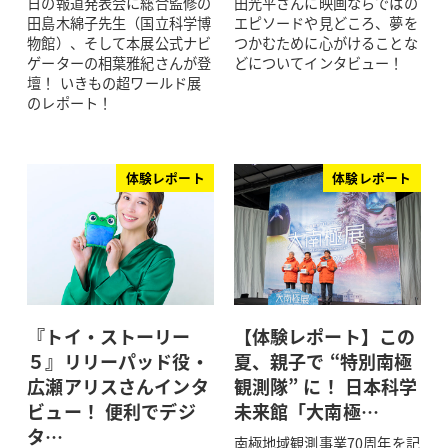
日の報道発表会に総合監修の
田光平さんに映画ならではの
田島木綿子先生（国立科学博
エピソードや見どころ、夢を
物館）、そして本展公式ナビ
つかむために心がけることな
ゲーターの相葉雅紀さんが登
どについてインタビュー！
壇！ いきもの超ワールド展
のレポート！
体験レポート
体験レポート
『トイ・ストーリー
【体験レポート】この
５』リリーパッド役・
夏、親子で “特別南極
広瀬アリスさんインタ
観測隊” に！ 日本科学
ビュー！ 便利でデジ
未来館「大南極…
タ…
南極地域観測事業70周年を記