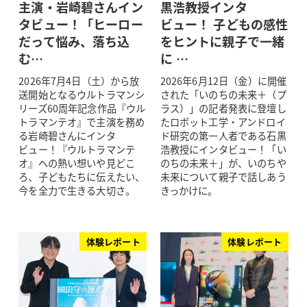
主演・岩崎碧さんイン
黒浩教授インタ
タビュー！「ヒーロー
ビュー！ 子どもの感性
だって悩み、落ち込
をヒントに親子で一緒
む…
に …
2026年7月4日（土）から放
2026年6月12日（金）に開催
送開始となるウルトラマンシ
された「いのちの未来＋（プ
リーズ60周年記念作品『ウル
ラス）」の記者発表に登壇し
トラマンテオ』で主演を務め
たロボット工学・アンドロイ
る岩崎碧さんにインタ
ド研究の第一人者である石黒
ビュー！『ウルトラマンテ
浩教授にインタビュー！「い
オ』への熱い想いや見どこ
のちの未来＋」が、いのちや
ろ、子どもたちに伝えたい、
未来について親子で話しあう
今を全力で生きる大切さ。
きっかけに。
体験レポート
体験レポート