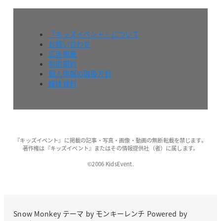
『キッズイベント』について
お問い合わせ
広告掲載
利用規約
個人情報の取扱方針
媒体資料
『キッズイベント』に掲載の記事・写真・画像・動画の無断転載を禁じます。
著作権は『キッズイベント』またはその情報提供社（者）に属します。
©2006 KidsEvent.
Snow Monkey
テーマ by
モンキーレンチ
Powered by