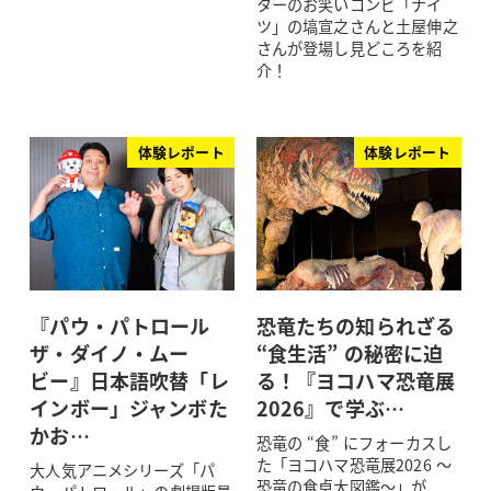
ターのお笑いコンビ「ナイ
ツ」の塙宣之さんと土屋伸之
さんが登場し見どころを紹
介！
体験レポート
体験レポート
『パウ・パトロール
恐竜たちの知られざる
ザ・ダイノ・ムー
“食生活” の秘密に迫
ビー』日本語吹替「レ
る！『ヨコハマ恐竜展
インボー」ジャンボた
2026』で学ぶ…
かお…
恐竜の “食” にフォーカスし
た「ヨコハマ恐竜展2026 ～
大人気アニメシリーズ「パ
恐竜の食卓大図鑑～」が