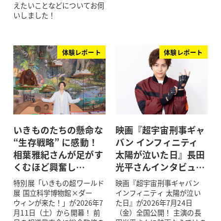
えたいことなどについてお伺
いしました！
体験レポート
体験レポート
いきものたちの懸命な
映画『超宇宙刑事ギャ
“生存戦略” に感動！
バン インフィニティ
相葉雅紀さんが足がす
太陽が泣いた日』長田
くむほど興奮し…
光平さんインタビュ…
特別展「いきもの超ワールド
映画『超宇宙刑事ギャバン
展 国立科学博物館×ダー
インフィニティ 太陽が泣い
ウィンが来た！」が2026年7
た日』が2026年7月24日
月11日（土）から開幕！ 前
（金）全国公開！ 主演の長