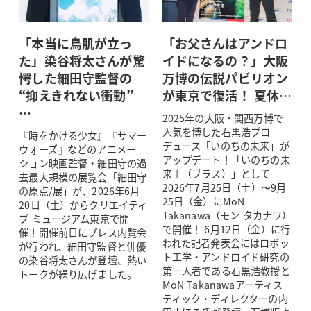
「本当に鳥肌が立っ
「お父さんはアンドロ
た」染谷将太さんが驚
イドになるの？」大阪
愕した細田守監督の
万博の伝説パビリオン
“抑えきれない衝動”
が東京で復活！ 夏休…
…
2025年の大阪・関西万博で
人気を博した石黒浩プロ
『時をかける少女』『サマー
デュース「いのちの未来」が
ウォーズ』などのアニメー
アップデート！「いのちの未
ション映画監督・細田守の過
来＋（プラス）」として
去最大規模の展覧会「細田守
2026年7月25日（土）〜9月
の原点/展」が、2026年6月
25日（金）にMoN
20日（土）からクリエイティ
Takanawa（モン タカナワ）
ブ ミュージアム東京で開
で開催！ 6月12日（金）に行
催！開催前日にプレス内覧会
われた記者発表会にはロボッ
が行われ、細田守監督と俳優
ト工学・アンドロイド研究の
の染谷将太さんが登壇、熱い
第一人者である石黒浩教授と
トークが繰り広げました。
MoN Takanawaアーティス
ティック・ディレクターの内