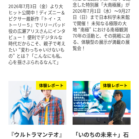
念した特別展「大南極展」が
2026年7月3日（金）より大
2026年7月1日（水）〜9月27
ヒット公開中！ディズニー＆
日（日）まで日本科学未来館
ピクサー最新作『トイ・ス
で開催！ 未知なる極限の大
トーリー５』でリリーパッド
地 “南極” における南極観測
役の広瀬アリスさんにインタ
70年の活動と、その挑戦に迫
ビュー！ 便利でデジタルな
る、体験型の展示が満載の展
時代だからこそ、親子で考え
覧会！
たい “変わっちゃいけないも
の” とは？「こんなにも私、
心を揺さぶられるなんて」
体験レポート
体験レポート
『ウルトラマンテオ』
「いのちの未来＋」石