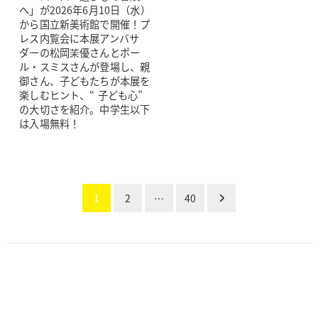
へ」が2026年6月10日（水）
から国立新美術館で開催！プ
レス内覧会に本展アンバサ
ダーの松岡茉優さんとポー
ル・スミスさんが登場し、親
御さん、子どもたちが本展を
楽しむヒント、“ 子ども心”
の大切さを紹介。中学生以下
は入場無料！
投
1
2
…
40
稿
の
ペー
ジ
送