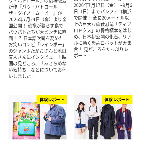
ウ・パトロール」の劇場版最
2026年7月17日（金）〜9月6
新作『パウ・パトロール
日（日）までパシフィコ横浜
ザ・ダイノ・ムービー』が
で開催！ 全長20メートル以
2026年7月24日（金）より全
上の巨大な草食恐竜「ディプ
国公開！ 恐竜が暮らす島で
ロドクス」の骨格標本をはじ
パウパトたちが大ピンチに直
め、日本初公開の化石、リア
面！？ 日本語吹替を務めた
ルに動く恐竜ロボットが大集
お笑いコンビ「レインボー」
合！ 見どころをたっぷりレ
のジャンボたかおさんと池田
ポート！
直人さんにインタビュー！映
画の見どころ、「あきらめな
い気持ち」などについてお伺
いしました！
体験レポート
体験レポート