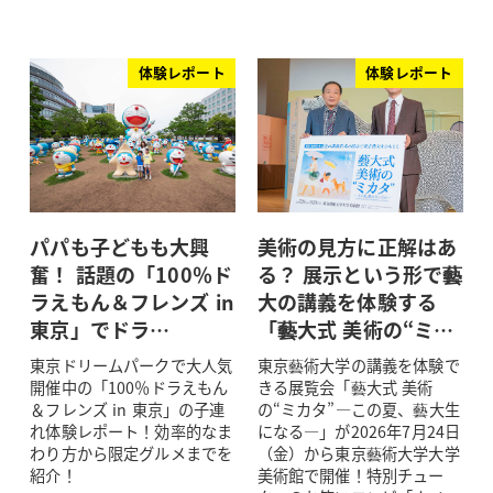
体験レポート
体験レポート
パパも子どもも大興
美術の見方に正解はあ
奮！ 話題の「100％ド
る？ 展示という形で藝
ラえもん＆フレンズ in
大の講義を体験する
東京」でドラ…
「藝大式 美術の“ミ…
東京ドリームパークで大人気
東京藝術大学の講義を体験で
開催中の「100％ドラえもん
きる展覧会「藝大式 美術
＆フレンズ in 東京」の子連
の“ミカタ”―この夏、藝大生
れ体験レポート！効率的なま
になる―」が2026年7月24日
わり方から限定グルメまでを
（金）から東京藝術大学大学
紹介！
美術館で開催！特別チュー