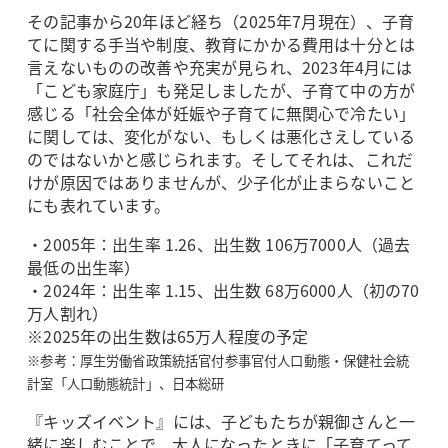
その記事から20年ほど経ち（2025年7月現在）、子育
てに関する手当や制度、教育にかかる費用は十分とは
言えないものの改善や充実が見られ、2023年4月には
「こども家庭庁」も発足しましたが、子育て中の方が
感じる「社会全体が妊娠や子育てに無関心で冷たい」
に関しては、変化がない、もしくは悪化さえしている
のではないかと感じられます。そしてそれは、これだ
けが原因ではありませんが、少子化が止まらないこと
にも表れています。
・2005年：出生率 1.26、出生数 106万7000人（過去
最低の出生率）
・2024年：出生率 1.15、出生数 68万6000人（初の70
万人割れ）
※2025年の出生数は65万人程度の予定
※参考：厚生労働省政策統括官付参事官付人口動態・保健社会統
計室「人口動態統計」、日本総研
『キッズイベント』には、子どもたちが親御さんと一
緒に楽しむことで、大人になったときに「子育てって