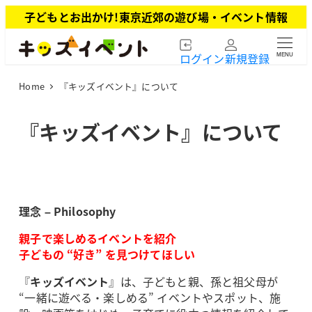
メ
子どもとお出かけ!東京近郊の遊び場・イベント情報
イ
ン
ログイン
新規登録
MENU
コ
ン
Home
『キッズイベント』について
テ
ン
ツ
『キッズイベント』について
へ
移
動
理念 – Philosophy
親子で楽しめるイベントを紹介
子どもの “好き” を見つけてほしい
『
キッズイベント
』は、子どもと親、孫と祖父母が
“一緒に遊べる・楽しめる” イベントやスポット、施