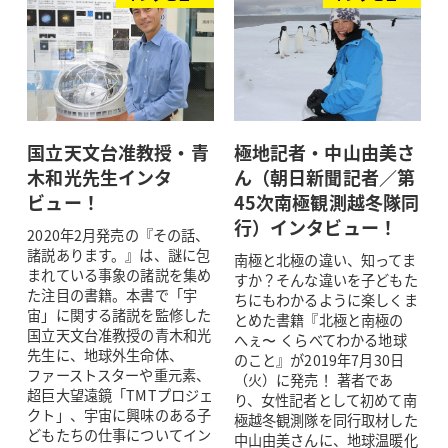
国立天文台准教授・青
極地記者・中山由美さ
木和光先生インタ
ん（朝日新聞記者／第
ビュー！
45次南極観測越冬隊同
行）インタビュー！
2020年2月発売の『その話、
諸説あります。』は、謎に包
南極と北極の違い、知ってま
まれている事象の諸説を集め
すか？そんな違いを子どもた
た注目の書籍。本書で「宇
ちにもわかるように楽しくま
宙」に関する諸説を監修した
とめた書籍『北極と南極の
国立天文台准教授の青木和光
へぇ〜 くらべてわかる地球
先生に、地球外生命体、
のこと』が2019年7月30日
ファーストスターや重元素、
（火）に発売！ 著者であ
超巨大望遠鏡「TMTプロジェ
り、女性記者として初めて南
クト」、宇宙に興味のある子
極越冬観測隊を同行取材した
どもたちの仕事についてイン
中山由美さんに、地球温暖化