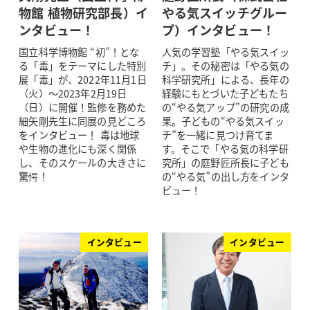
物館 植物研究部長）イ
やる気スイッチグルー
ンタビュー！
プ）インタビュー！
国立科学博物館 “初”！とな
人気の学習塾「やる気スイッ
る「毒」をテーマにした特別
チ」。その秘密は「やる気の
展「毒」が、2022年11月1日
科学研究所」による、長年の
（火）～2023年2月19日
経験にもとづいた子どもたち
（日）に開催！監修を務めた
の“やる気アップ”の研究の成
細矢剛先生に同展の見どころ
果。子どもの“やる気スイッ
をインタビュー！ 毒は地球
チ”を一緒に見つけ育てま
や生物の進化にも深く関係
す。そこで「やる気の科学研
し、そのスケールの大きさに
究所」の庭野匠所長に子ども
驚愕！
の“やる気”の出し方をインタ
ビュー！
インタビュー
インタビュー