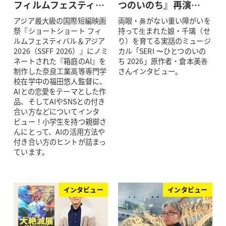
フィルムフェスティ…
つのいのち』再演…
アジア最大級の国際短編映画
両眼・⿐がない重い障がいを
祭『ショートショート フィ
持って⽣まれた娘・千璃（せ
ルムフェスティバル＆アジア
り）を育てる実話のミュージ
2026（SSFF 2026）』にノミ
カル「SERI 〜ひとつのいの
ネートされた『箱庭のAI』を
ち 2026」原作者・倉本美⾹
制作した奈良工業高等専門学
さんインタビュー。
校在学中の福田悠人監督に、
AIとの恋愛をテーマとした作
品、そしてAIやSNSとの付き
合い方などについてインタ
ビュー！小学生を持つ親御さ
んにとって、AIの活用方法や
付き合い方のヒントが詰まっ
ています。
インタビュー
インタビュー