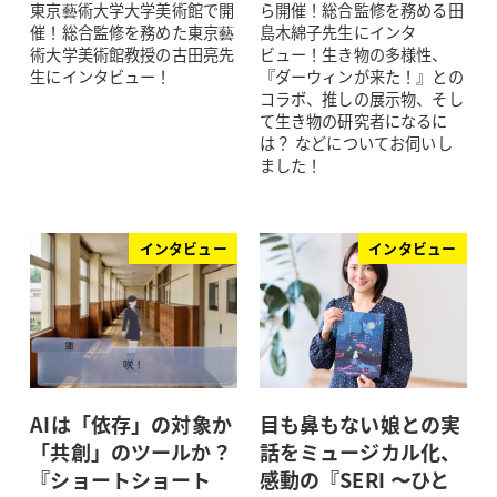
東京藝術大学大学美術館で開
ら開催！総合監修を務める田
催！総合監修を務めた東京藝
島木綿子先生にインタ
術大学美術館教授の古田亮先
ビュー！生き物の多様性、
生にインタビュー！
『ダーウィンが来た！』との
コラボ、推しの展示物、そし
て生き物の研究者になるに
は？ などについてお伺いし
ました！
インタビュー
インタビュー
AIは「依存」の対象か
目も鼻もない娘との実
「共創」のツールか？
話をミュージカル化、
『ショートショート
感動の『SERI 〜ひと