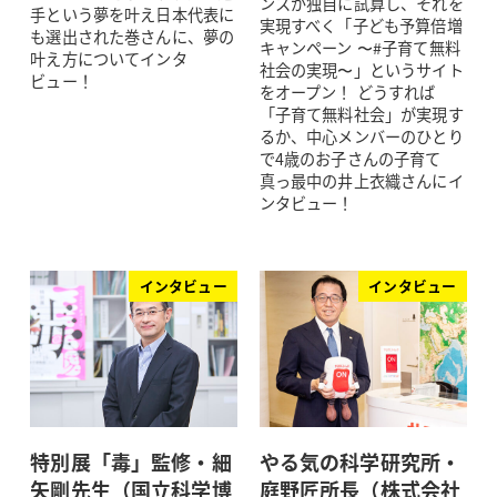
ンスが独自に試算し、それを
手という夢を叶え日本代表に
実現すべく「子ども予算倍増
も選出された巻さんに、夢の
キャンペーン 〜#子育て無料
叶え方についてインタ
社会の実現〜」というサイト
ビュー！
をオープン！ どうすれば
「子育て無料社会」が実現す
るか、中心メンバーのひとり
で4歳のお子さんの子育て
真っ最中の井上衣織さんにイ
ンタビュー！
インタビュー
インタビュー
特別展「毒」監修・細
やる気の科学研究所・
矢剛先生（国立科学博
庭野匠所長（株式会社