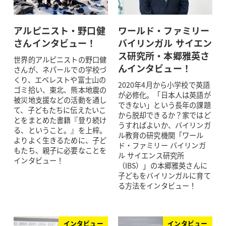
アルピニスト・野口健
ワールド・ファミリー
さんインタビュー！
バイリンガル サイエン
ス研究所・本郷雅英さ
世界的アルピニストの野口健
んインタビュー！
さんが、ネパールでの学校づ
くり、エベレストや富士山の
2020年4月から小学校で英語
ゴミ拾い、東北、熊本地震の
が必修化。「日本人は英語が
被災地支援などの活動を通し
できない」という長年の課題
て、子どもたちに伝えたいこ
から脱却できるか？家ではど
とをまとめた書籍『登り続け
うすればよいか、バイリンガ
る、ということ。』を上梓。
ル教育の研究機関「ワール
よりよく生きるために、子ど
ド・ファミリー バイリンガ
もたち、親子に必要なことを
ル サイエンス研究所
インタビュー！
（IBS）」の本郷雅英さんに
子どもをバイリンガルに育て
る方法をインタビュー！
インタビュー
インタビュー