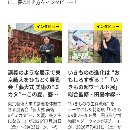
に、夢の叶え方をインタビュー！
インタビュー
インタビュー
講義のような展示で東
いきものの進化は “お
京藝大をひもとく展覧
もしろすぎる！”「い
会「藝大式 美術の“ミ
きもの超ワールド展」
カタ”―この夏、藝…
総合監修・田島木綿…
東京藝術大学の講義を体験で
“いきものの生存戦略” を
きる展覧会「藝大式 美術
テーマにした特別展「いきも
の“ミカタ”―この夏、藝大生
の超ワールド展 国立科学博
になる―」が2026年7月24日
物館×ダーウィンが来た！」
（金）〜9月23日（火・祝）
が、2026年7月11日（土）か