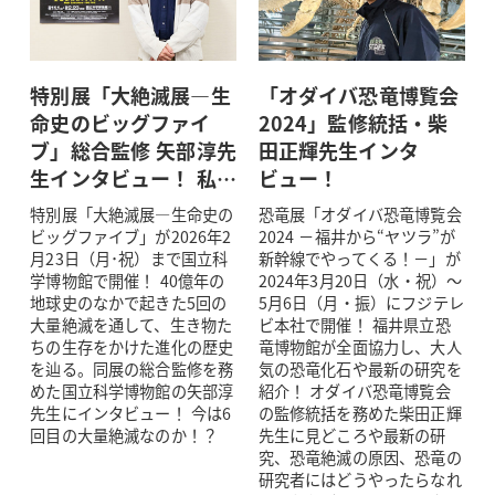
特別展「大絶滅展―生
「オダイバ恐竜博覧会
命史のビッグファイ
2024」監修統括・柴
ブ」総合監修 矢部淳先
田正輝先生インタ
生インタビュー！ 私…
ビュー！
特別展「大絶滅展―生命史の
恐竜展「オダイバ恐竜博覧会
ビッグファイブ」が2026年2
2024 －福井から“ヤツラ”が
月23日（月･祝）まで国立科
新幹線でやってくる！－」が
学博物館で開催！ 40億年の
2024年3月20日（水・祝）～
地球史のなかで起きた5回の
5月6日（月・振）にフジテレ
大量絶滅を通して、生き物た
ビ本社で開催！ 福井県立恐
ちの生存をかけた進化の歴史
竜博物館が全面協力し、大人
を辿る。同展の総合監修を務
気の恐竜化石や最新の研究を
めた国立科学博物館の矢部淳
紹介！ オダイバ恐竜博覧会
先生にインタビュー！ 今は6
の監修統括を務めた柴田正輝
回目の大量絶滅なのか！？
先生に見どころや最新の研
究、恐竜絶滅の原因、恐竜の
研究者にはどうやったらなれ