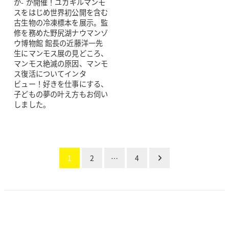
か- が開催！ユカギルマンモ
スをはじめ世界初公開を含む
古生物の冷凍標本を展示。監
修を務めた野尻湖ナウマンゾ
ウ博物館 館長の近藤洋一先
生にマンモス展の見どころ、
マンモス絶滅の原因、マンモ
ス復活についてインタ
ビュー！好きを仕事にする、
子どもの夢の叶え方もお伺い
しました。
投
1
2
…
4
稿
の
ペー
ジ