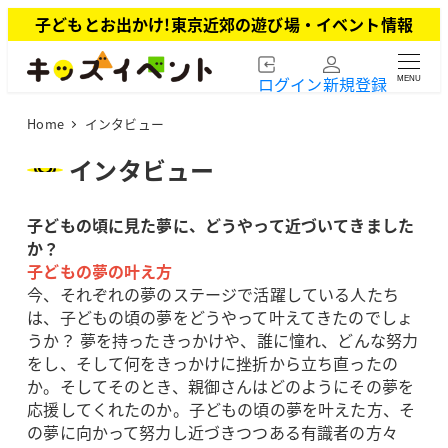
メ
子どもとお出かけ!東京近郊の遊び場・イベント情報
イ
ン
ログイン
新規登録
MENU
コ
ン
Home
インタビュー
テ
ン
インタビュー
ツ
へ
子どもの頃に見た夢に、どうやって近づいてきました
移
か？
動
子どもの夢の叶え方
今、それぞれの夢のステージで活躍している人たち
は、子どもの頃の夢をどうやって叶えてきたのでしょ
うか？ 夢を持ったきっかけや、誰に憧れ、どんな努力
をし、そして何をきっかけに挫折から立ち直ったの
か。そしてそのとき、親御さんはどのようにその夢を
応援してくれたのか。子どもの頃の夢を叶えた方、そ
の夢に向かって努力し近づきつつある有識者の方々