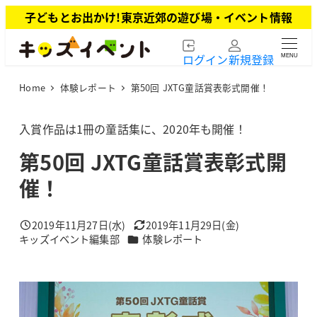
メ
子どもとお出かけ!東京近郊の遊び場・イベント情報
イ
ン
ログイン
新規登録
MENU
コ
ン
Home
体験レポート
第50回 JXTG童話賞表彰式開催！
テ
ン
ツ
入賞作品は1冊の童話集に、2020年も開催！
へ
第50回 JXTG童話賞表彰式開
移
動
催！
2019年11月27日(水)
2019年11月29日(金)
投稿日
更新日
カテゴリー
キッズイベント編集部
体験レポート
著
者