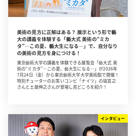
美術の見方に正解はある？ 展示という形で藝
大の講義を体験する「藝大式 美術の“ミカ
タ”―この夏、藝大生になる―」で、自分なり
の美術の見方を身につける！
東京藝術大学の講義を体験できる展覧会「藝大式 美
術の“ミカタ”―この夏、藝大生になる―」が2026年
7月24日（金）から東京藝術大学大学美術館で開催！
特別チューターのお笑いコンビ「ナイツ」の塙宣之
さんと土屋伸之さんが登場し見どころを紹介！
インタビュー