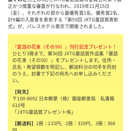
正かつ慎重な審査が行なわれ、2019年11月15日
（金）、それぞれの部から最優秀賞1名、優秀賞2名、
計9編の入賞者を表彰する「第50回 JXTG童話賞表彰
式」が、パレスホテル東京で開催されました。
『童話の花束（その50）』刊行記念プレゼント！
ひとり3冊まで、第50回 JXTG童話賞作品集『童話
の花束（その50）』をプレゼントします。住所・
氏名・希望冊数を明記し、郵送料分の切手を同封
のうえ、封書で下記の宛先へお申し込みくださ
い。
【宛先】
〒100-8692 日本郵便（株）銀座郵便局 私書箱
610号
「JXTG童話賞プレゼント係」
【郵送料】
1冊：215円、2冊：310円、3冊：360
円