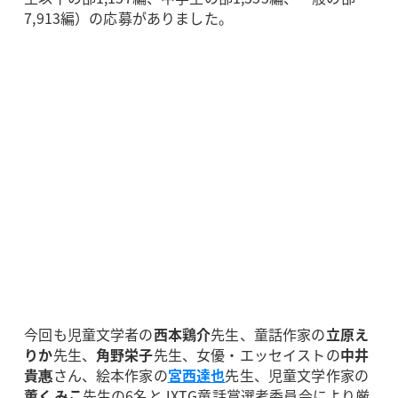
7,913編）の応募がありました。
今回も児童文学者の
西本鶏介
先生、童話作家の
立原え
りか
先生、
角野栄子
先生、女優・エッセイストの
中井
貴惠
さん、絵本作家の
宮西達也
先生、児童文学作家の
薫くみこ
先生の6名とJXTG童話賞選考委員会により厳