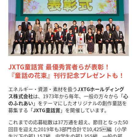
JXTG童話賞 最優秀賞者らが表彰！
『童話の花束』刊行記念プレゼントも！
エネルギー・資源・素材を扱う
JXTGホールディング
ス株式会社
は、1973年から毎年、一般の方々から「
心
のふれあい
」をテーマにしたオリジナルの創作童話を
募集する「
JXTG童話賞
」を開催しています。
これまでの応募総数は37万通を超え、節目となった50
回目を迎えた2019年も3部門合計で10,425編（小学
生以下の部1,157編、中学生の部1,355編、一般の部