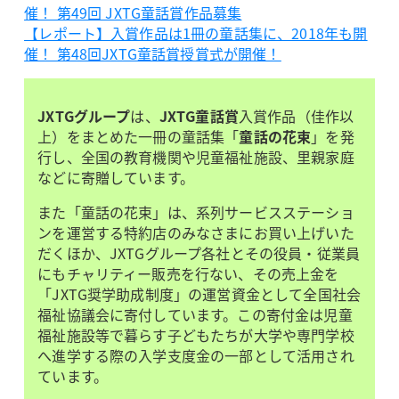
催！ 第49回 JXTG童話賞作品募集
【レポート】入賞作品は1冊の童話集に、2018年も開
催！ 第48回JXTG童話賞授賞式が開催！
JXTGグループ
は、
JXTG童話賞
入賞作品（佳作以
上）をまとめた一冊の童話集「
童話の花束
」を発
行し、全国の教育機関や児童福祉施設、里親家庭
などに寄贈しています。
また「童話の花束」は、系列サービスステーショ
ンを運営する特約店のみなさまにお買い上げいた
だくほか、JXTGグループ各社とその役員・従業員
にもチャリティー販売を行ない、その売上金を
「JXTG奨学助成制度」の運営資金として全国社会
福祉協議会に寄付しています。この寄付金は児童
福祉施設等で暮らす子どもたちが大学や専門学校
へ進学する際の入学支度金の一部として活用され
ています。