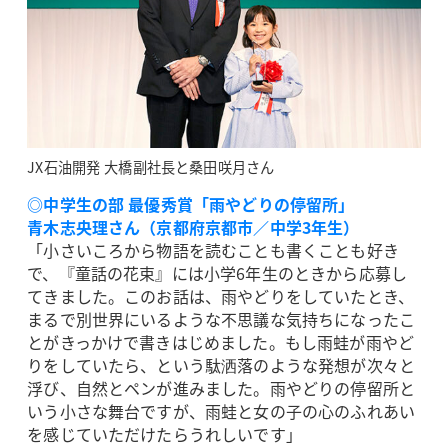
JX石油開発 大橋副社長と桑田咲月さん
◎中学生の部 最優秀賞「雨やどりの停留所」
青木志央理さん（京都府京都市／中学3年生）
「小さいころから物語を読むことも書くことも好き
で、『童話の花束』には小学6年生のときから応募し
てきました。このお話は、雨やどりをしていたとき、
まるで別世界にいるような不思議な気持ちになったこ
とがきっかけで書きはじめました。もし雨蛙が雨やど
りをしていたら、という駄洒落のような発想が次々と
浮び、自然とペンが進みました。雨やどりの停留所と
いう小さな舞台ですが、雨蛙と女の子の心のふれあい
を感じていただけたらうれしいです」