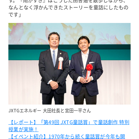
す。『雨がすき』はこうした田舎道を散歩しながら、
なんとなく浮かんできたストーリーを童話にしたもの
です」
JXTGエネルギー 大田社長と宮田一平さん
【レポート】「第49回 JXTG童話賞」で童話創作 特別
授業が実施！
【イベント紹介】1970年から続く童話賞が今年も開