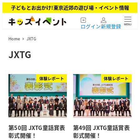
メ
子どもとお出かけ!東京近郊の遊び場・イベント情報
イ
ン
ログイン
新規登録
MENU
コ
ン
Home
JXTG
テ
ン
JXTG
ツ
へ
移
動
体験レポート
体験レポート
第50回 JXTG童話賞表
第49回 JXTG童話賞表
彰式開催！
彰式開催！