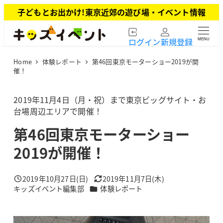
メ
子どもとお出かけ!東京近郊の遊び場・イベント情報
イ
ン
ログイン
新規登録
MENU
コ
ン
Home
体験レポート
第46回東京モーターショー2019が開
テ
催！
ン
ツ
2019年11月4日（月・祝）まで東京ビッグサイト・お
へ
台場周辺エリアで開催！
移
動
第46回東京モーターショー
2019が開催！
2019年10月27日(日)
2019年11月7日(木)
投稿日
更新日
カテゴリー
キッズイベント編集部
体験レポート
著
者