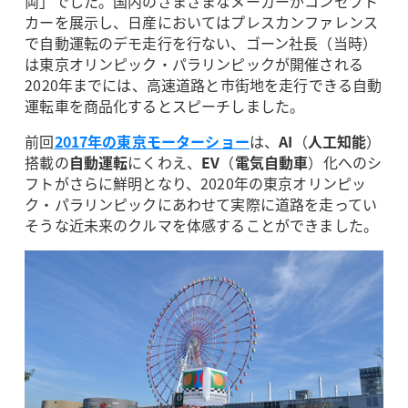
両」でした。国内のさまざまなメーカーがコンセプト
カーを展示し、日産においてはプレスカンファレンス
で自動運転のデモ走行を行ない、ゴーン社長（当時）
は東京オリンピック・パラリンピックが開催される
2020年までには、高速道路と市街地を走行できる自動
運転車を商品化するとスピーチしました。
前回
2017年の東京モーターショー
は、
AI
（
人工知能
）
搭載の
自動運転
にくわえ、
EV
（
電気自動車
）化へのシ
フトがさらに鮮明となり、2020年の東京オリンピッ
ク・パラリンピックにあわせて実際に道路を走ってい
そうな近未来のクルマを体感することができました。