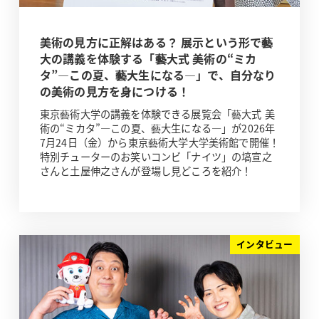
美術の見方に正解はある？ 展示という形で藝
大の講義を体験する「藝大式 美術の“ミカ
タ”―この夏、藝大生になる―」で、自分なり
の美術の見方を身につける！
東京藝術大学の講義を体験できる展覧会「藝大式 美
術の“ミカタ”―この夏、藝大生になる―」が2026年
7月24日（金）から東京藝術大学大学美術館で開催！
特別チューターのお笑いコンビ「ナイツ」の塙宣之
さんと土屋伸之さんが登場し見どころを紹介！
インタビュー