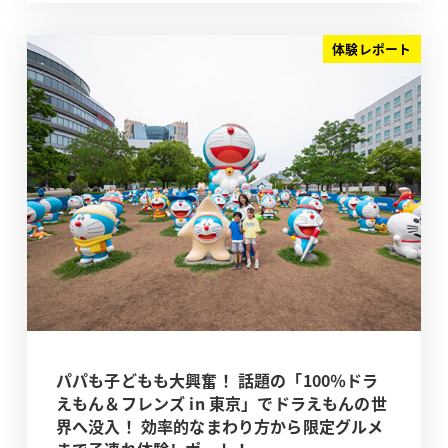
体験レポート
パパも子どもも大興奮！ 話題の「100％ドラ
えもん＆フレンズ in 東京」でドラえもんの世
界へ没入！ 効率的なまわり方から限定グルメ