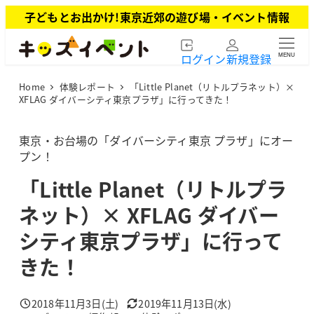
メ
子どもとお出かけ!東京近郊の遊び場・イベント情報
イ
ン
ログイン
新規登録
MENU
コ
ン
Home
体験レポート
「Little Planet（リトルプラネット）×
テ
XFLAG ダイバーシティ東京プラザ」に行ってきた！
ン
ツ
東京・お台場の「ダイバーシティ東京 プラザ」にオー
へ
プン！
移
動
「Little Planet（リトルプラ
ネット）× XFLAG ダイバー
シティ東京プラザ」に行って
きた！
2018年11月3日(土)
2019年11月13日(水)
投稿日
更新日