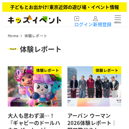
メ
子どもとお出かけ!東京近郊の遊び場・イベント情報
イ
ン
ログイン
新規登録
MENU
コ
ン
Home
体験レポート
テ
ン
体験レポート
ツ
へ
移
体験レポート
体験レポート
動
大人も思わず涙…！
アーバン ウーマン
『ギャビーのドールハ
2026体験レポート｜