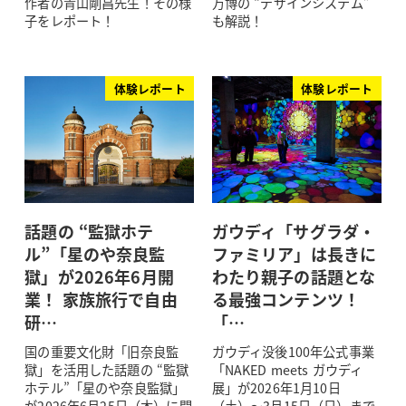
作者の青山剛昌先生！その様
万博の “デザインシステム”
子をレポート！
も解説！
体験レポート
体験レポート
話題の “監獄ホテ
ガウディ「サグラダ・
ル”「星のや奈良監
ファミリア」は長きに
獄」が2026年6月開
わたり親子の話題とな
業！ 家族旅行で自由
る最強コンテンツ！
研…
「…
国の重要文化財「旧奈良監
ガウディ没後100年公式事業
獄」を活用した話題の “監獄
「NAKED meets ガウディ
ホテル”「星のや奈良監獄」
展」が2026年1月10日