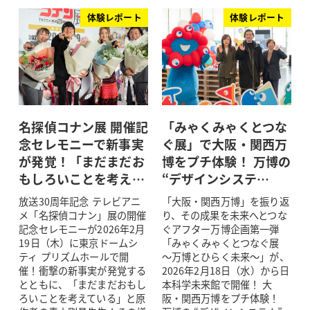
体験レポート
体験レポート
名探偵コナン展 開催記
「みゃくみゃくとつな
念セレモニーで新事実
ぐ展」で大阪・関西万
が発覚！「まだまだお
博をプチ体験！ 万博の
もしろいことを考え…
“デザインシステ…
放送30周年記念 テレビアニ
「大阪・関西万博」を振り返
メ「名探偵コナン」展の開催
り、その成果を未来へとつな
記念セレモニーが2026年2月
ぐアフター万博企画第一弾
19日（木）に東京ドームシ
「みゃくみゃくとつなぐ展
ティ プリズムホールで開
～万博とひらく未来～」が、
催！衝撃の新事実が発覚する
2026年2月18日（水）から日
とともに、「まだまだおもし
本科学未来館で開催！ 大
ろいことを考えている」と原
阪・関西万博をプチ体験！