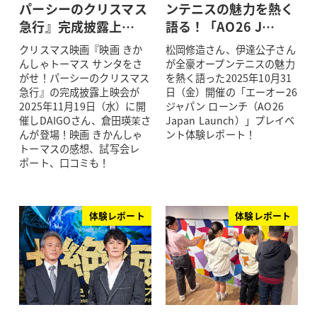
パーシーのクリスマス
ンテニスの魅力を熱く
急行』完成披露上…
語る！「AO26 J…
クリスマス映画『映画 きか
松岡修造さん、伊達公子さん
んしゃトーマス サンタをさ
が全豪オープンテニスの魅力
がせ！パーシーのクリスマス
を熱く語った2025年10月31
急行』の完成披露上映会が
日（金）開催の「エーオー26
2025年11月19日（水）に開
ジャパン ローンチ（AO26
催しDAIGOさん、倉田瑛茉さ
Japan Launch）」プレイベ
んが登場！映画 きかんしゃ
ント体験レポート！
トーマスの感想、試写会レ
ポート、口コミも！
体験レポート
体験レポート