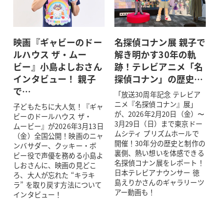
映画『ギャビーのドー
名探偵コナン展 親子で
ルハウス ザ・ムー
解き明かす30年の軌
ビー』小島よしおさん
跡！テレビアニメ「名
インタビュー！ 親子
探偵コナン」の歴史…
で…
「放送30周年記念 テレビア
ニメ『名探偵コナン』展」
子どもたちに大人気！『ギャ
が、2026年2月20日（金）〜
ビーのドールハウス ザ・
3月29日（日）まで東京ドー
ムービー』が2026年3月13日
ムシティ プリズムホールで
（金）全国公開！映画のニャ
開催！30年分の歴史と制作の
ンバサダー、クッキー・ボ
裏側、熱い想いを体感できる
ビー役で声優を務める小島よ
名探偵コナン展をレポート！
しおさんに、映画の見どこ
日本テレビアナウンサー 徳
ろ、大人が忘れた “キラキ
島えりかさんのギャラリーツ
ラ” を取り戻す方法について
アー動画も！
インタビュー！