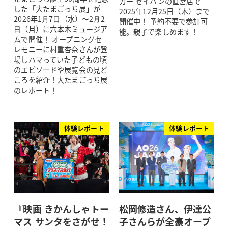
カー セイバンの直営店で
した「大たまごっち展」が
2025年12月25日（木）まで
2026年1⽉7⽇（水）〜2⽉2
開催中！ 予約不要で参加可
⽇（月）に六本木ミュージア
能。親子で楽しめます！
ムで開催！ オープニングセ
レモニーに村重杏奈さんが登
場しハマっていた子どもの頃
のエピソードや展覧会の見ど
ころを紹介！大たまごっち展
のレポート！
体験レポート
体験レポート
『映画 きかんしゃトー
松岡修造さん、伊達公
マス サンタをさがせ！
子さんらが全豪オープ