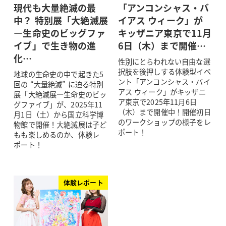
現代も大量絶滅の最
「アンコンシャス・バ
中？ 特別展「大絶滅展
イアス ウィーク」が
―生命史のビッグファ
キッザニア東京で11月
イブ」で生き物の進
6日（木）まで開催…
化…
性別にとらわれない自由な選
択肢を後押しする体験型イベ
地球の生命史の中で起きた5
ント「アンコンシャス・バイ
回の “大量絶滅” に迫る特別
アス ウィーク」がキッザニ
展「大絶滅展―生命史のビッ
ア東京で2025年11月6日
グファイブ」が、2025年11
（木）まで開催中！開催初日
月1日（土）から国立科学博
のワークショップの様子をレ
物館で開催！大絶滅展は子ど
ポート！
もも楽しめるのか、体験レ
ポート！
体験レポート