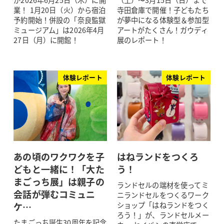
が2026年6月25日（木）に開
（土）〜3月15日（日）まで
業！ 1月20日（火）から宿泊
寺田倉庫で開催！子どもたち
予約開始！併設の「奈良監獄
が夢中になる体験型＆参加型
ミュージアム」は2026年4月
アートがたくさん！ガウディ
27日（月）に開館！
展のレポート！
体験レポート
体験レポート
あの頃のワクワクを子
はねランドをつくろ
どもと一緒に！「大た
う！
まごっち展」は親子の
ランドセルの端材を使ってミ
会話が弾むコミュニ
ニランドセルをつくるワーク
ケ…
ショップ「はねランドをつく
ろう！」が、ランドセルメー
たまごっち誕生30周年を記念