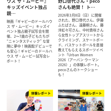
ウス ザ・ムービー』
野口啓代さん・peco
キッズイベント独占
さんも絶賛！ ト…
親…
2026年3月8日（日）に開催
された、野口啓代さん、伊藤
映画『ギャビーのドールハウ
ふたばさん、遠藤桐さん、藤
ス ザ・ムービー』キッズイ
澤虹々可さん、中村貴咲さん
ベント独占親子試写会を開
ら女性トップアスリートから
催、2〜7歳の子どもたちが
クライミング、スケートボー
“ニャンタスティック” な冒
ド、バスケットボールを直接
険に夢中！映画館デビューで
教えてもらえるスポーツイベ
も安心！ギャビーのドールハ
ント「Urban Women
ウス ザ・ムービー試写会レ
2026（アーバン ウーマン
ポート！
2026）」の体験レポート。
pecoさんのトークショー
も！
体験レポート
体験レポート