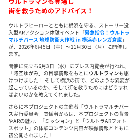
ウルトラマンも登場し
街を救うためのアドバイス！
ウルトラヒーローとともに横浜を守る、ストーリー没
入型ARアクション体験イベント「
緊急指令！ウルトラ
マルチバース 地球防衛大作戦 in 横浜赤レンガ倉庫
」
が、2026年6月5日（金）〜11月30日（月）に開催し
ます。
開催に先立ち6月3日（水）にプレス内覧会が行われ、
「時空ゆがみ」の目撃情報をもとに
ウルトラマン
も駆
けつけました！ そして横浜の街で、どのような異変が
起こっているのか、そして街を救うためにはどうすれ
ばよいのかを教えてくれました。
さらに本プロジェクトの主催者「ウルトラマルチバー
ス実行委員会」関係者からは、本プロジェクトの背景
やARの魅力、「ミッション」と「ウルトラARフォト
スポット」の体験コンテンツ内容が映像情報とともに
初公開されました！