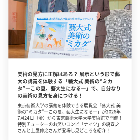
美術の見方に正解はある？ 展示という形で藝
大の講義を体験する「藝大式 美術の“ミカ
タ”―この夏、藝大生になる―」で、自分なり
の美術の見方を身につける！
東京藝術大学の講義を体験できる展覧会「藝大式 美
術の“ミカタ”―この夏、藝大生になる―」が2026年
7月24日（金）から東京藝術大学大学美術館で開催！
特別チューターのお笑いコンビ「ナイツ」の塙宣之
さんと土屋伸之さんが登場し見どころを紹介！