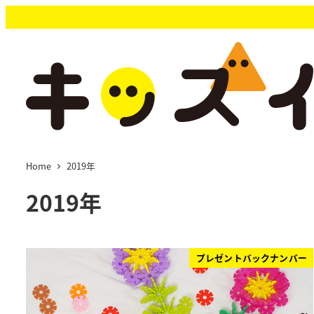
メ
イ
ン
コ
ン
テ
ン
ツ
へ
移
Home
2019年
動
2019年
プレゼントバックナンバー