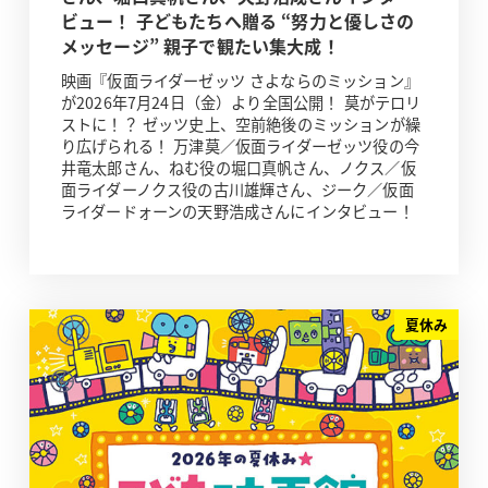
ビュー！ 子どもたちへ贈る “努力と優しさの
メッセージ” 親子で観たい集大成！
映画『仮面ライダーゼッツ さよならのミッション』
が2026年7月24日（金）より全国公開！ 莫がテロリ
ストに！？ ゼッツ史上、空前絶後のミッションが繰
り広げられる！ 万津莫／仮面ライダーゼッツ役の今
井竜太郎さん、ねむ役の堀口真帆さん、ノクス／仮
面ライダーノクス役の古川雄輝さん、ジーク／仮面
ライダードォーンの天野浩成さんにインタビュー！
夏休み