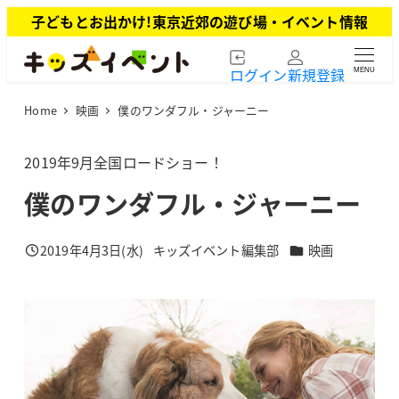
メ
子どもとお出かけ!東京近郊の遊び場・イベント情報
イ
ン
ログイン
新規登録
MENU
コ
ン
Home
映画
僕のワンダフル・ジャーニー
テ
ン
ツ
2019年9月全国ロードショー！
へ
僕のワンダフル・ジャーニー
移
動
カテゴリー
2019年4月3日(水)
キッズイベント編集部
映画
投稿日
著
者