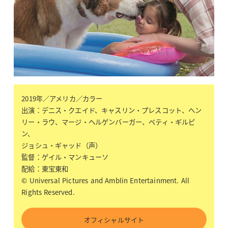
2019年／アメリカ／カラー
出演：デニス・クエイド、キャスリン・プレスコット、ヘン
リー・ラウ、マージ・ヘルゲンバーガー、ベティ・ギルピ
ン、
ジョシュ・ギャッド（声）
監督：ゲイル・マンキューソ
配給：東宝東和
© Universal Pictures and Amblin Entertainment. All
Rights Reserved.
オフィシャルサイト