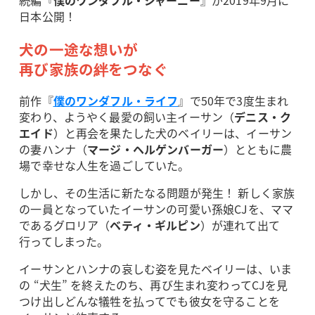
続編『
僕のワンダフル・ジャーニー
』が2019年9月に
日本公開！
犬の一途な想いが
再び家族の絆をつなぐ
前作『
僕のワンダフル・ライフ
』で50年で3度生まれ
変わり、ようやく最愛の飼い主イーサン（
デニス・ク
エイド
）と再会を果たした犬のベイリーは、イーサン
の妻ハンナ（
マージ・ヘルゲンバーガー
）とともに農
場で幸せな人生を過ごしていた。
しかし、その生活に新たなる問題が発生！ 新しく家族
の一員となっていたイーサンの可愛い孫娘CJを、ママ
であるグロリア（
ベティ・ギルピン
）が連れて出て
行ってしまった。
イーサンとハンナの哀しむ姿を見たベイリーは、いま
の “犬生” を終えたのち、再び生まれ変わってCJを見
つけ出しどんな犠牲を払ってでも彼女を守ることを