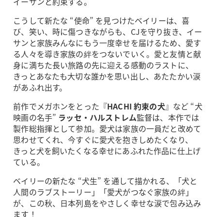
イーサンと約束する。
こうして新たな “使命” を見つけたベイリーは、喜
び、笑い、時に傷つきながらも、CJを守り抜き、イー
サンと家族みんなにもう一度幸せを届けるため、愛す
る人々を導き家族の絆をつないでいく。愛と友情と献
身に満ちた長い旅路の先に迎える感動のラストに、
きっとあなたも大切な誰かを思い出し、あたたかい涙
があふれ出す。
前作でメガホンをとった『
HACHI 約束の犬
』など “犬
映画の名手”
ラッセ・ハルストレム
監督は、本作では
製作総指揮として参加。愛犬は家族の一員だと改めて
思わせてくれ、今すぐに愛犬を抱きしめたくなり、
きっと犬を飼いたくなる幸せにあふれた作品に仕上げ
ている。
ベイリーの新たな “犬生” を通して描かれる、「犬と
人間のラブストーリー」「愛犬がつなぐ家族の絆」
が、この秋、日本列島をやさしく幸せな涙で包み込み
ます！