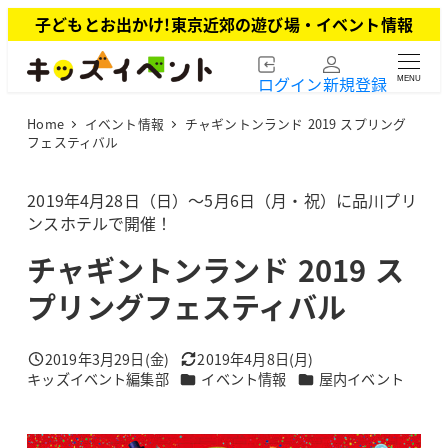
メ
子どもとお出かけ!東京近郊の遊び場・イベント情報
イ
ン
ログイン
新規登録
MENU
コ
ン
Home
イベント情報
チャギントンランド 2019 スプリング
テ
フェスティバル
ン
ツ
2019年4月28日（日）～5月6日（月・祝）に品川プリ
へ
ンスホテルで開催！
移
動
チャギントンランド 2019 ス
プリングフェスティバル
2019年3月29日(金)
2019年4月8日(月)
投稿日
更新日
カテゴリー
カテゴリー
キッズイベント編集部
イベント情報
屋内イベント
著
者