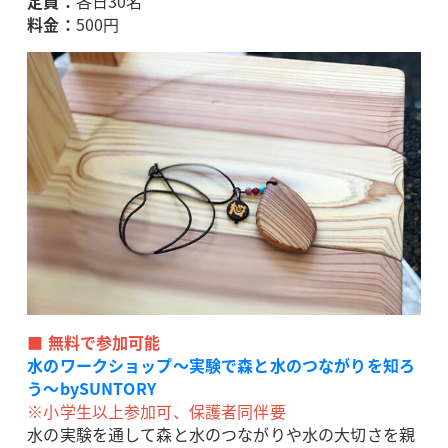
定員：
各日30名
料金：
500円
■ 無料で参加可能
水のワークショップ～実験で森と水のつながりを知ろ
う～bySUNTORY
※小学生以上参加可、保護者同伴要
水の実験を通して森と水のつながりや水の大切さを親