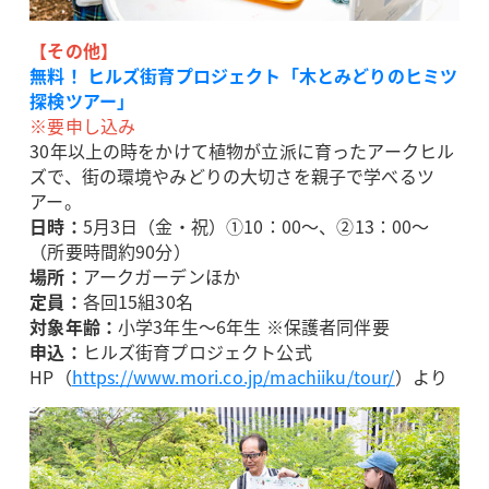
【その他】
無料！ ヒルズ街育プロジェクト「木とみどりのヒミツ
探検ツアー」
※要申し込み
30年以上の時をかけて植物が立派に育ったアークヒル
ズで、街の環境やみどりの大切さを親子で学べるツ
アー。
日時：
5月3日（金・祝）①10：00～、②13：00～
（所要時間約90分）
場所：
アークガーデンほか
定員：
各回15組30名
対象年齢：
小学3年生～6年生 ※保護者同伴要
申込：
ヒルズ街育プロジェクト公式
HP（
https://www.mori.co.jp/machiiku/tour/
）より