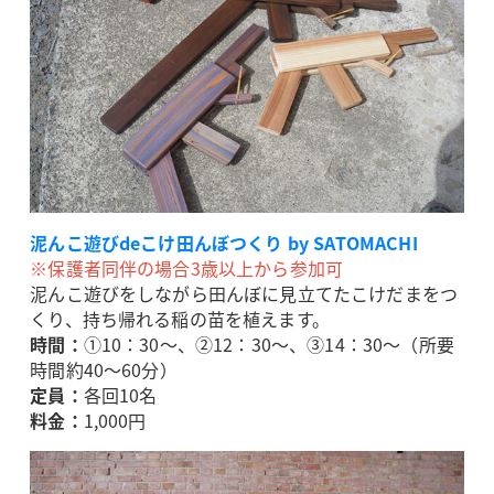
泥んこ遊びdeこけ田んぼつくり by SATOMACHI
※保護者同伴の場合3歳以上から参加可
泥んこ遊びをしながら田んぼに見立てたこけだまをつ
くり、持ち帰れる稲の苗を植えます。
時間：
①10：30～、②12：30～、③14：30～（所要
時間約40～60分）
定員：
各回10名
料金：
1,000円