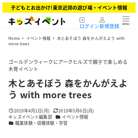
メ
子どもとお出かけ!東京近郊の遊び場・イベント情報
イ
ン
ログイン
新規登録
MENU
コ
ン
Home
イベント情報
木とあそぼう 森をかんがえよう with
テ
more trees
ン
ツ
ゴールデンウィークにアークヒルズで親子で楽しめる
へ
木育イベント
移
動
木とあそぼう 森をかんがえよ
う with more trees
2019年4月1日(月)
2019年5月6日(月)
投稿日
更新日
カテゴリー
キッズイベント編集部
イベント情報
著
カテゴリー
職業体験・収穫体験・学習
者