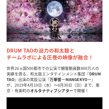
DRUM TAOの迫力の和太鼓と
チームラボによる圧巻の映像が融合！
世界26ヵ国500都市での公演で観客動員数800万人の
実績を誇る、和太鼓エンタテインメント集団『
DRUM
TAO
』出演の常設公演『
万華響－MANGEKYO－
』
が、2019年4月10日（水）〜6月30日（日）まで、東
京・有楽町の
オルタナティブシアター
で開催！