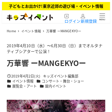
メ
子どもとお出かけ!東京近郊の遊び場・イベント情報
イ
ン
ログイン
新規登録
MENU
コ
ン
Home
イベント情報
万華響 ーMANGEKYOー
テ
ン
ツ
2019年4月10日（水）〜6月30日（日）までオルタナ
へ
ティブシアターで公演！
移
万華響 ーMANGEKYOー
動
2019年4月2日(火)
キッズイベント編集部
投稿日
著
カテゴリー
カテゴリー
イベント情報
コンサート・舞台・ショー
者
カテゴリー
カテゴリー
展覧会・アート
屋内イベント