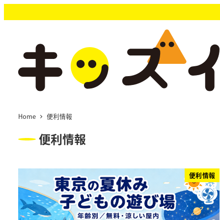
メ
イ
ン
コ
ン
テ
ン
ツ
へ
移
Home
便利情報
動
便利情報
便利情報