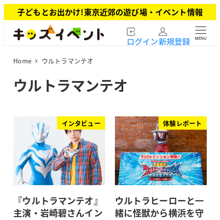
メ
子どもとお出かけ!東京近郊の遊び場・イベント情報
イ
ン
ログイン
新規登録
MENU
コ
ン
Home
ウルトラマンテオ
テ
ン
ウルトラマンテオ
ツ
へ
移
動
インタビュー
体験レポート
『ウルトラマンテオ』
ウルトラヒーローと一
主演・岩崎碧さんイン
緒に怪獣から横浜を守