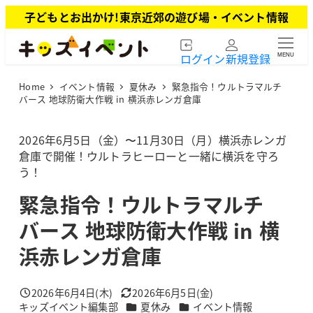
メ
子どもとお出かけ!東京近郊の遊び場・イベント情報
イ
ン
ログイン
新規登録
MENU
コ
ン
Home
イベント情報
夏休み
緊急指令！ウルトラマルチ
テ
バース 地球防衛大作戦 in 横浜赤レンガ倉庫
ン
ツ
2026年6月5日（金）〜11月30日（月）横浜赤レンガ
へ
倉庫で開催！ウルトラヒーローと一緒に横浜を守ろ
移
う！
動
緊急指令！ウルトラマルチ
バース 地球防衛大作戦 in 横
浜赤レンガ倉庫
2026年6月4日(木)
2026年6月5日(金)
投稿日
更新日
カテゴリー
カテゴリー
キッズイベント編集部
夏休み
イベント情報
著