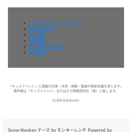
『キッズイベント』について
お問い合わせ
広告掲載
利用規約
個人情報の取扱方針
媒体資料
『キッズイベント』に掲載の記事・写真・画像・動画の無断転載を禁じます。
著作権は『キッズイベント』またはその情報提供社（者）に属します。
©2006 KidsEvent.
Snow Monkey
テーマ by
モンキーレンチ
Powered by