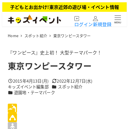
メ
子どもとお出かけ!東京近郊の遊び場・イベント情報
イ
ン
ログイン
新規登録
MENU
コ
ン
Home
スポット紹介
東京ワンピースタワー
テ
ン
ツ
『ワンピース』史上初！ 大型テーマパーク！
へ
東京ワンピースタワー
移
動
2015年4月13日(月)
2022年12月7日(水)
投稿日
更新日
カテゴリー
キッズイベント編集部
スポット紹介
著
カテゴリー
遊園地・テーマパーク
者