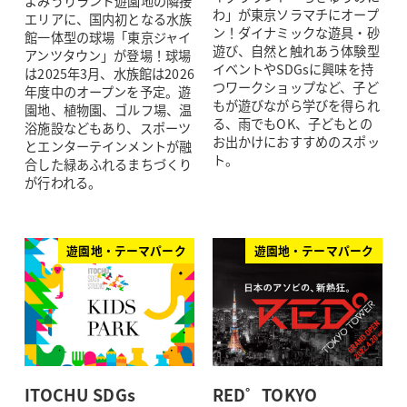
よみうりランド遊園地の隣接
わ」が東京ソラマチにオープ
エリアに、国内初となる水族
ン！ダイナミックな遊具・砂
館一体型の球場「東京ジャイ
遊び、自然と触れあう体験型
アンツタウン」が登場！球場
イベントやSDGsに興味を持
は2025年3月、水族館は2026
つワークショップなど、子ど
年度中のオープンを予定。遊
もが遊びながら学びを得られ
園地、植物園、ゴルフ場、温
る、雨でもOK、子どもとの
浴施設などもあり、スポーツ
お出かけにおすすめのスポッ
とエンターテインメントが融
ト。
合した緑あふれるまちづくり
が行われる。
遊園地・テーマパーク
遊園地・テーマパーク
ITOCHU SDGs
RED゜TOKYO