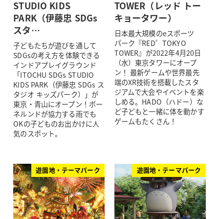
STUDIO KIDS
TOWER（レッド トー
PARK（伊藤忠 SDGs
キョータワー）
スタ…
日本最大規模のeスポーツ
パーク『RED゜TOKYO
子どもたちが遊びを通して
TOWER』が2022年4月20日
SDGsの考え方を体験できる
（水）東京タワーにオープ
インドアプレイグラウンド
ン！ 最新ゲームや世界最先
「ITOCHU SDGs STUDIO
端のXR技術を搭載したスタ
KIDS PARK（伊藤忠 SDGs ス
ジアムで大会やイベントを楽
タジオ キッズパーク）」が
しめる。HADO（ハドー）な
東京・青山にオープン！ボー
ど子どもと一緒に体を動かす
ネルンドが協力する雨でも
ゲームもたくさん！
OKの子どものお出かけに人
気のスポット。
遊園地・テーマパーク
遊園地・テーマパーク