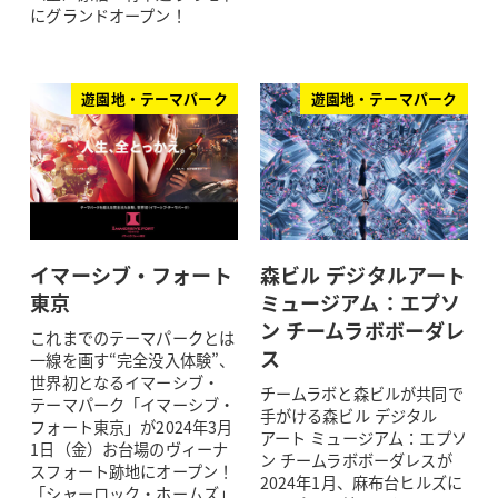
にグランドオープン！
遊園地・テーマパーク
遊園地・テーマパーク
イマーシブ・フォート
森ビル デジタルアート
東京
ミュージアム：エプソ
ン チームラボボーダレ
これまでのテーマパークとは
ス
一線を画す“完全没入体験”、
世界初となるイマーシブ・
チームラボと森ビルが共同で
テーマパーク「イマーシブ・
手がける森ビル デジタル
フォート東京」が2024年3月
アート ミュージアム：エプソ
1日（金）お台場のヴィーナ
ン チームラボボーダレスが
スフォート跡地にオープン！
2024年1月、麻布台ヒルズに
「シャーロック・ホームズ」