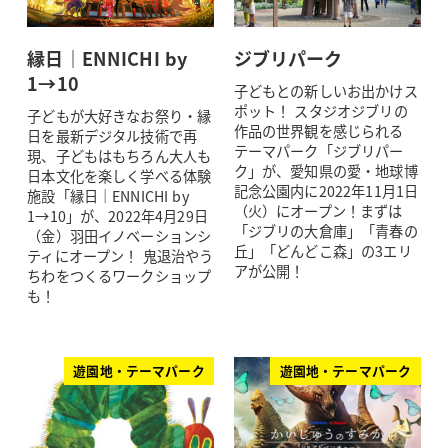
縁日｜ENNICHI by
ジブリパーク
1→10
子どもとの新しいお出かけス
ポット！ スタジオジブリの
子どもが大好きなお祭り・縁
作品の世界観を感じられる
日を最新デジタル技術で再
テーマパーク「ジブリパー
現、子どもはもちろん大人も
ク」が、愛知県の愛・地球博
日本文化を楽しく学べる体験
記念公園内に2022年11月1日
施設「縁日｜ENNICHI by
（火）にオープン！まずは
1→10」が、2022年4月29日
「ジブリの大倉庫」「青春の
（金）羽田イノベーションシ
丘」「どんどこ森」の3エリ
ティにオープン！ 鬼退治やう
アが公開！
ちわをつくるワークショップ
も！
遊園地・テーマパーク
遊園地・テーマパーク