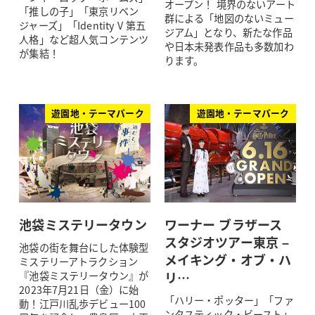
オープン！ 境界のないアート
「推しの子」「東京リベン
群による「地図のないミュー
ジャーズ」「Identity V 第五
ジアム」となり、新たな作品
人格」など超人気コンテンツ
や日本未発表作品も多数加わ
が集結！
ります。
遊園地・テーマパーク
遊園地・テーマパーク
池袋ミステリータウン
ワーナー ブラザース
スタジオツアー東京 –
池袋の街を舞台にした体験型
メイキング・オブ・ハ
ミステリーアトラクション
リ…
『池袋ミステリータウン』が
2023年7月21日（金）に始
「ハリー・ポッター」「ファ
動！江戸川乱歩デビュー100
ンタスティック・ビースト」