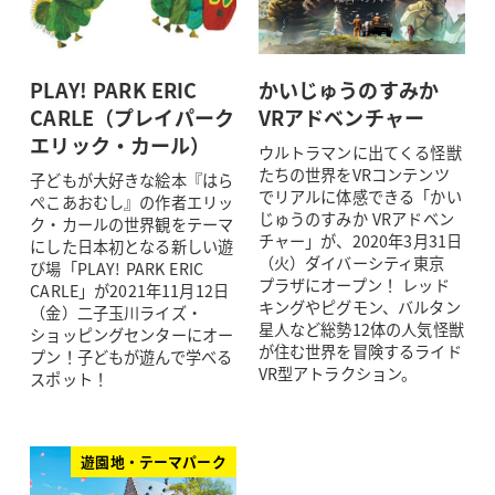
PLAY! PARK ERIC
かいじゅうのすみか
CARLE（プレイパーク
VRアドベンチャー
エリック・カール）
ウルトラマンに出てくる怪獣
たちの世界をVRコンテンツ
子どもが大好きな絵本『はら
でリアルに体感できる「かい
ぺこあおむし』の作者エリッ
じゅうのすみか VRアドベン
ク・カールの世界観をテーマ
チャー」が、2020年3月31日
にした日本初となる新しい遊
（火）ダイバーシティ東京
び場「PLAY! PARK ERIC
プラザにオープン！ レッド
CARLE」が2021年11月12日
キングやピグモン、バルタン
（金）二子玉川ライズ・
星人など総勢12体の人気怪獣
ショッピングセンターにオー
が住む世界を冒険するライド
プン！子どもが遊んで学べる
VR型アトラクション。
スポット！
遊園地・テーマパーク