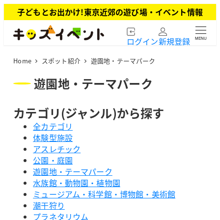
メ
子どもとお出かけ!東京近郊の遊び場・イベント情報
イ
ン
ログイン
新規登録
MENU
コ
ン
Home
スポット紹介
遊園地・テーマパーク
テ
ン
遊園地・テーマパーク
ツ
へ
カテゴリ(ジャンル)から探す
移
動
全カテゴリ
体験型施設
アスレチック
公園・庭園
遊園地・テーマパーク
水族館・動物園・植物園
ミュージアム・科学館・博物館・美術館
潮干狩り
プラネタリウム