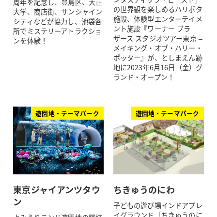
周年を記念し、豊島区、大正
の世界観を楽しめるハリポタ
大学、商店街、サンシャイン
施設、体験型エンターテイメ
シティなどが協力し、池袋各
ント施設『ワーナー ブラ
所でミステリーアトラクショ
ザース スタジオツアー東京 –
ンを体験！
メイキング・オブ・ハリー・
ポッター』が、としまえん跡
地に2023年6月16日（金）グ
ランド・オープン！
遊園地・テーマパーク
遊園地・テーマパーク
東京ジャイアンツタウ
ちきゅうのにわ
ン
子どもの遊び場インドアプレ
イグラウンド「ちきゅうのに