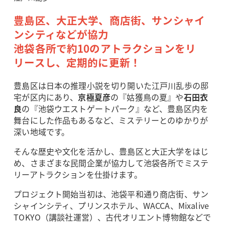
豊島区、大正大学、商店街、サンシャイ
ンシティなどが協力
池袋各所で約10のアトラクションをリ
リースし、定期的に更新！
豊島区は日本の推理小説を切り開いた江戸川乱歩の邸
宅が区内にあり、
京極夏彦
の『姑獲鳥の夏』や
石田衣
良
の『池袋ウエストゲートパーク』など、豊島区内を
舞台にした作品もあるなど、ミステリーとのゆかりが
深い地域です。
そんな歴史や文化を活かし、豊島区と大正大学をはじ
め、さまざまな民間企業が協力して池袋各所でミステ
リーアトラクションを仕掛けます。
プロジェクト開始当初は、池袋平和通り商店街、サン
シャインシティ、プリンスホテル、WACCA、Mixalive
TOKYO（講談社運営）、古代オリエント博物館などで