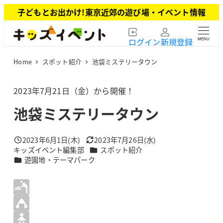
メ
子どもとお出かけ!東京近郊の遊び場・イベント情報
イ
ン
ログイン
新規登録
MENU
コ
ン
Home
スポット紹介
池袋ミステリータウン
テ
ン
ツ
2023年7月21日（金）から開催！
へ
池袋ミステリータウン
移
動
2023年6月1日(木)
2023年7月26日(水)
投稿日
更新日
カテゴリー
キッズイベント編集部
スポット紹介
著
カテゴリー
遊園地・テーマパーク
者