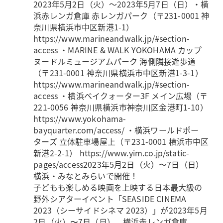
2023年5月2日（火）～2023年5月7日（日）
・横
浜赤レンガ倉庫 赤レンガパーク（〒231-0001 神
奈川県横浜市中区新港1-1）
https://www.marineandwalk.jp/#section-
access ・MARINE & WALK YOKOHAMA カップ
ヌードルミュージアムパーク 海側隣接遊歩道
（〒231-0001 神奈川県横浜市中区新港1-3-1）
https://www.marineandwalk.jp/#section-
access ・横浜ベイクォーター3F メイン広場（〒
221-0056 神奈川県横浜市神奈川区金港町1-10）
https://www.yokohama-
bayquarter.com/access/ ・横浜ワールドポー
ターズ 立体駐車場屋上（〒231-0001 横浜市中区
新港2-2-1） https://www.yim.co.jp/static-
pages/access
2023年5月2日（火）〜7日（日）
横浜・みなとみらいで開催！
子どもも楽しめる映画を上映する日本最大級の
野外シアターイベント「SEASIDE CINEMA
2023（シーサイドシネマ 2023）」が2023年5月
2日（火）〜7日（日）、横浜赤レンガ倉庫、