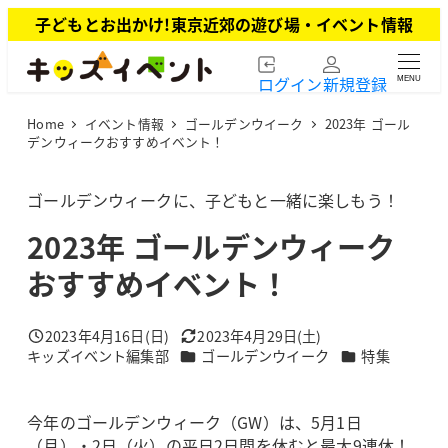
メ
子どもとお出かけ!東京近郊の遊び場・イベント情報
イ
ン
ログイン
新規登録
MENU
コ
ン
Home
イベント情報
ゴールデンウイーク
2023年 ゴール
テ
デンウィークおすすめイベント！
ン
ツ
ゴールデンウィークに、子どもと一緒に楽しもう！
へ
移
2023年 ゴールデンウィーク
動
おすすめイベント！
2023年4月16日(日)
2023年4月29日(土)
投稿日
更新日
カテゴリー
カテゴリー
キッズイベント編集部
ゴールデンウイーク
特集
著
者
今年のゴールデンウィーク（GW）は、5月1日
（月）・2日（火）の平日2日間を休むと最大9連休！