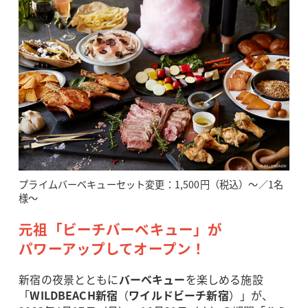
プライムバーベキューセット変更：1,500円（税込）～／1名
様～
元祖「ビーチバーベキュー」が
パワーアップしてオープン！
新宿の夜景とともに
バーベキュー
を楽しめる施設
「
WILDBEACH新宿
（
ワイルドビーチ新宿
）」が、