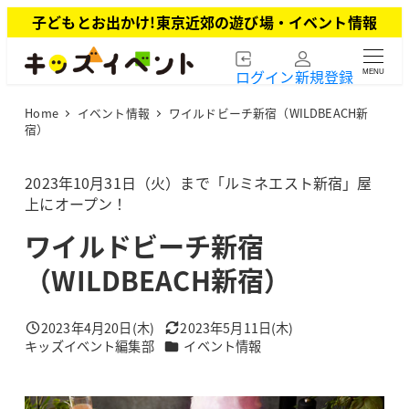
メ
子どもとお出かけ!東京近郊の遊び場・イベント情報
イ
ン
ログイン
新規登録
MENU
コ
ン
Home
イベント情報
ワイルドビーチ新宿（WILDBEACH新
テ
宿）
ン
ツ
2023年10月31日（火）まで「ルミネエスト新宿」屋
へ
上にオープン！
移
動
ワイルドビーチ新宿
（WILDBEACH新宿）
2023年4月20日(木)
2023年5月11日(木)
投稿日
更新日
カテゴリー
キッズイベント編集部
イベント情報
著
者