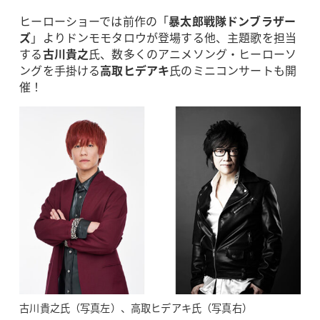
ヒーローショーでは前作の「
暴太郎戦隊ドンブラザー
ズ
」よりドンモモタロウが登場する他、主題歌を担当
する
古川貴之
氏、数多くのアニメソング・ヒーローソ
ングを手掛ける
高取ヒデアキ
氏のミニコンサートも開
催！
古川貴之氏（写真左）、高取ヒデアキ氏（写真右）