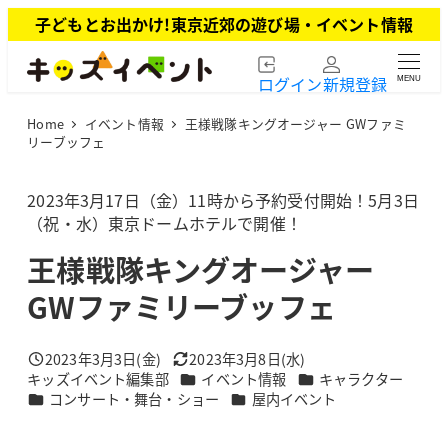
メ
子どもとお出かけ!東京近郊の遊び場・イベント情報
イ
ン
ログイン
新規登録
MENU
コ
ン
Home
イベント情報
王様戦隊キングオージャー GWファミ
テ
リーブッフェ
ン
ツ
2023年3月17日（金）11時から予約受付開始！5月3日
へ
（祝・水）東京ドームホテルで開催！
移
動
王様戦隊キングオージャー
GWファミリーブッフェ
2023年3月3日(金)
2023年3月8日(水)
投稿日
更新日
カテゴリー
カテゴリー
キッズイベント編集部
イベント情報
キャラクター
著
カテゴリー
カテゴリー
コンサート・舞台・ショー
屋内イベント
者