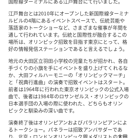
国際線ターミナルにある江戸舞台にて行いました。
江戸舞台とは2010年にオープンした新国際線ターミナ
ルビルの4階にあるイベントスペースで、伝統芸能や
落語家のトークショーなど、さまざまな催事が年間を
通して行われています。伝統と国際性が融合するこの
場所は、オリンピック招致を目指す東京にとって、格
好の情報発信ステーションであると言えるでしょう。
地元の大田区立羽田小学校の児童たちが招かれ、各自
手づくりの小旗を手にイベントを盛り上げてくれるな
か、大田フィルハーモニーの「オリンピックマーチ」
と「祝典行進曲」の演奏で招致イベントはスタート。
前者は1964年に行われた東京オリンピックの公式入場
曲で、後者は1984年のロサンゼルス・オリンピックの
日本選手団の入場の際に使われた、どちらもオリン
ピックと馴染みの深い曲です。
演奏終了後はオリンピアンおよびパラリンピアンによ
るトークショー。パネラーは招致アンバサダーであ
り、北京・ロンドンオリンピック銀メダリストの
太田