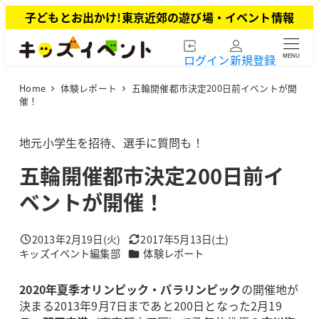
メ
子どもとお出かけ!東京近郊の遊び場・イベント情報
イ
ン
ログイン
新規登録
MENU
コ
ン
Home
体験レポート
五輪開催都市決定200日前イベントが開
テ
催！
ン
ツ
地元小学生を招待、選手に質問も！
へ
移
五輪開催都市決定200日前イ
動
ベントが開催！
2013年2月19日(火)
2017年5月13日(土)
投稿日
更新日
カテゴリー
キッズイベント編集部
体験レポート
著
者
2020年夏季オリンピック・パラリンピック
の開催地が
決まる2013年9月7日まであと200日となった2月19