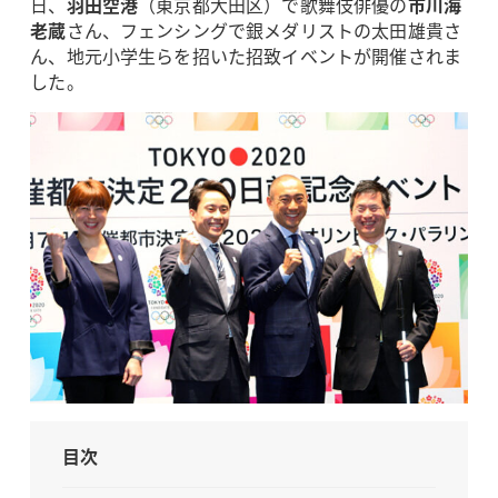
日、
羽田空港
（東京都大田区）で歌舞伎俳優の
市川海
老蔵
さん、フェンシングで
銀メダリストの太田雄貴さ
ん、
地元小学生らを招いた招致イベントが開催されま
した。
目次