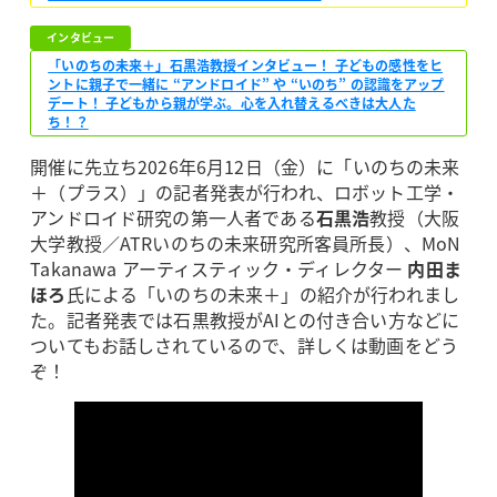
インタビュー
「いのちの未来＋」石黒浩教授インタビュー！ 子どもの感性をヒ
ントに親子で一緒に “アンドロイド” や “いのち” の認識をアップ
デート！ 子どもから親が学ぶ。心を入れ替えるべきは大人た
ち！？
開催に先立ち2026年6月12日（金）に「いのちの未来
＋（プラス）」の記者発表が行われ、ロボット工学・
アンドロイド研究の第一人者である
石黒浩
教授（大阪
大学教授／ATRいのちの未来研究所客員所長）、MoN
Takanawa アーティスティック・ディレクター
内田ま
ほろ
氏による「いのちの未来＋」の紹介が行われまし
た。記者発表では石黒教授がAIとの付き合い方などに
ついてもお話しされているので、詳しくは動画をどう
ぞ！