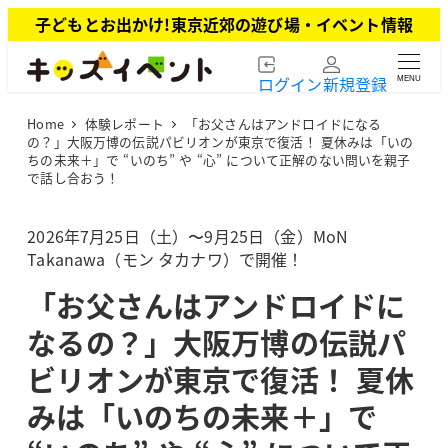
メ
子どもとお出かけ!東京近郊の遊び場・イベント情報
イ
ン
ログイン
新規登録
MENU
コ
ン
Home
体験レポート
「お父さんはアンドロイドになる
テ
の？」大阪万博の伝説パビリオンが東京で復活！ 夏休みは「いの
ン
ちの未来＋」で “いのち” や “心” について正解のない問いを親子
ツ
で話し合おう！
へ
移
2026年7月25日（土）〜9月25日（金）MoN
動
Takanawa（モン タカナワ）で開催！
「お父さんはアンドロイドに
なるの？」大阪万博の伝説パ
ビリオンが東京で復活！ 夏休
みは「いのちの未来＋」で