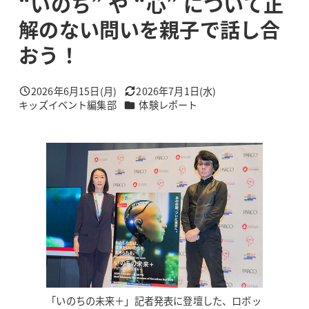
“いのち” や “心” について正
解のない問いを親子で話し合
おう！
2026年6月15日(月)
2026年7月1日(水)
投稿日
更新日
カテゴリー
キッズイベント編集部
体験レポート
著
者
「いのちの未来＋」記者発表に登壇した、ロボッ