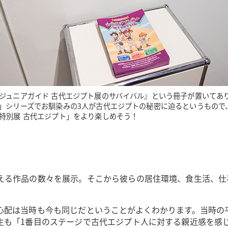
ジュニアガイド 古代エジプト展のサバイバル』という冊子が置いてあ
」シリーズでお馴染みの3人が古代エジプトの秘密に迫るというもので
特別展 古代エジプト」をより楽しめそう！
える作品の数々を展示。そこから彼らの居住環境、食生活、仕
配は当時も今も同じだということがよくわかります。当時の平
生も「1番目のステージで古代エジプト人に対する親近感を感