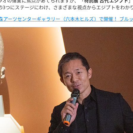
ラオの偉業に焦点があてられますが、「
特別展 古代エジプト
の3つにステージにわけ、さまざまな視点からエジプトをわか
日）森アーツセンターギャラリー（六本木ヒルズ）で開催！ ブル