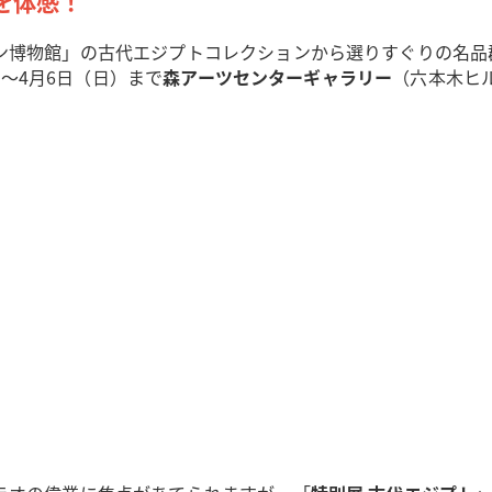
を体感！
ン博物館」の古代エジプトコレクションから選りすぐりの名品群
）～4月6日（日）まで
森アーツセンターギャラリー
（六本木ヒ