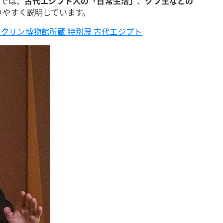
」では、
古代エジプト人の「日常生活」
、
クフ王などの
りやすく説明しています。
ックリン博物館所蔵 特別展 古代エジプト