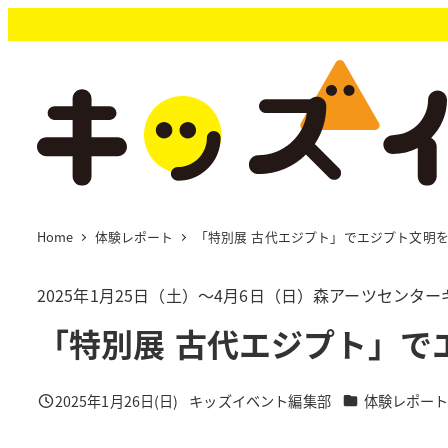
メ
イ
ン
コ
ン
テ
ン
ツ
へ
移
Home
体験レポート
「特別展 古代エジプト」でエジプト文明
動
2025年1月25日（土）～4月6日（日）森アーツセン
「特別展 古代エジプト」で
カテゴリー
2025年1月26日(日)
キッズイベント編集部
体験レポー
投稿日
著
者