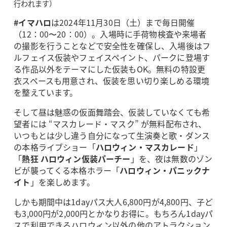
行われます）
#イマハロ
は2024年11月30日（土）まで毎日開催
（12：00〜20：00）。入場時に手荷物検査や来場者
の撮影を行うことなどで安全性を確保し、入場後はフ
ルフェイス仮装やフェイスペイント、パークに登場す
る作品以外をテーマにした仮装もOK。無料の特設更
衣スペースも用意され、仮装を思い切り楽しめる環境
を整えています。
そして昼は魅惑の仮面舞踏会、仮装していなくても希
望者には “マスカレード・マスク” が無料配布され、
いつもとは少し違う自分になって生演奏と歌・ダンス
の本格ライブショー「
ハロウィン・マスカレード
」
「
熱狂 ハロウィン仮装パーチー
」を、夜は無数のゾン
ビが襲ってくる本格ホラー「
ハロウィン・パニックナ
イト
」を楽しめます。
しかも期間中は1dayパス大人6,800円が4,800円、子ど
も3,000円が2,000円とかなりお得に。もちろん1dayパ
スで利用できるハロウィン以外の他のアトラクション