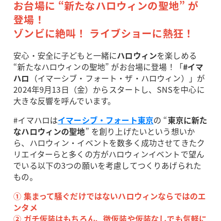
お台場に “新たなハロウィンの聖地” が
登場！
ゾンビに絶叫！ ライブショーに熱狂！
安心・安全に子どもと一緒に
ハロウィン
を楽しめる
“新たなハロウィンの聖地” がお台場に登場！「
#イマ
ハロ
（イマーシブ・フォート・ザ・ハロウィン）」が
2024年9月13日（金）からスタートし、SNSを中心に
大きな反響を呼んでいます。
#イマハロは
イマーシブ・フォート東京
の “
東京に新た
なハロウィンの聖地
” を創り上げたいという想いか
ら、ハロウィン・イベントを数多く成功させてきたク
リエイターらと多くの方がハロウィンイベントで望ん
でいる以下の3つの願いを考慮してつくりあげられた
もの。
① 集まって騒ぐだけではないハロウィンならではのエ
ンタメ
② ガチ仮装はもちろん、微仮装や仮装なしでも気軽に