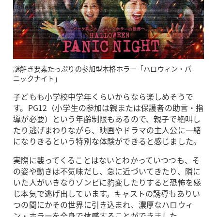
謎解き要素たっぷりの参加型本格ホラー「ハロウィン・パ
ニックナイト」
子どもも小学校中学年くらいからなら楽しめそうで
す。PG12（小学生の参加は親または保護者の助言・指
導が必要）という年齢制限もあるので、親子で絶叫し
たり逃げまわりながら、映画やドラマの主人公に一緒
になりきるという特別な体験ができると感じました。
実際に襲ってくることはないとわかっていつつも、そ
の姿や動きは不気味だし、急に近づいてきたり、隣に
いた人がいきなりゾンビに豹変したりすると恐怖を感
じ本気で逃げ出しています。キャストの誘導もありい
つの間にかその世界に引き込まれ、濃厚なハロウィ
ン・ホラーを全身で体感することができました。