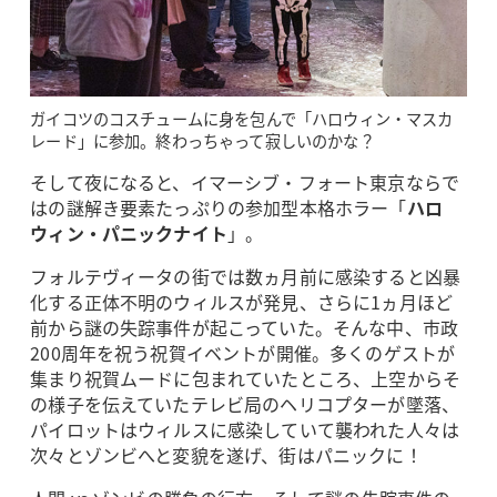
ガイコツのコスチュームに身を包んで「ハロウィン・マスカ
レード」に参加。終わっちゃって寂しいのかな？
そして夜になると、イマーシブ・フォート東京ならで
はの謎解き要素たっぷりの参加型本格ホラー「
ハロ
ウィン・パニックナイト
」。
フォルテヴィータの街では数ヵ月前に感染すると凶暴
化する正体不明のウィルスが発見、さらに1ヵ月ほど
前から謎の失踪事件が起こっていた。そんな中、市政
200周年を祝う祝賀イベントが開催。多くのゲストが
集まり祝賀ムードに包まれていたところ、上空からそ
の様子を伝えていたテレビ局のヘリコプターが墜落、
パイロットはウィルスに感染していて襲われた人々は
次々とゾンビへと変貌を遂げ、街はパニックに！