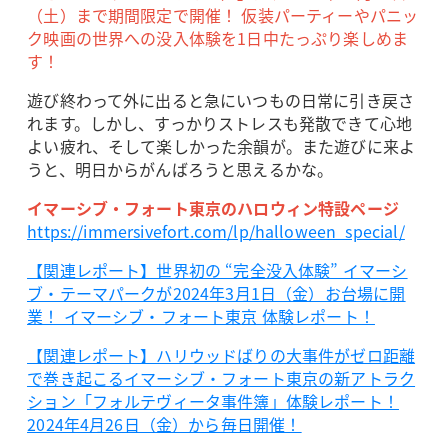
（土）まで期間限定で開催！ 仮装パーティーやパニッ
ク映画の世界への没入体験を1日中たっぷり楽しめま
す！
遊び終わって外に出ると急にいつもの日常に引き戻さ
れます。しかし、すっかりストレスも発散できて心地
よい疲れ、そして楽しかった余韻が。また遊びに来よ
うと、明日からがんばろうと思えるかな。
イマーシブ・フォート東京のハロウィン特設ページ
https://immersivefort.com/lp/halloween_special/
【関連レポート】世界初の “完全没入体験” イマーシ
ブ・テーマパークが2024年3月1日（金）お台場に開
業！ イマーシブ・フォート東京 体験レポート！
【関連レポート】ハリウッドばりの大事件がゼロ距離
で巻き起こるイマーシブ・フォート東京の新アトラク
ション「フォルテヴィータ事件簿」体験レポート！
2024年4月26日（金）から毎日開催！