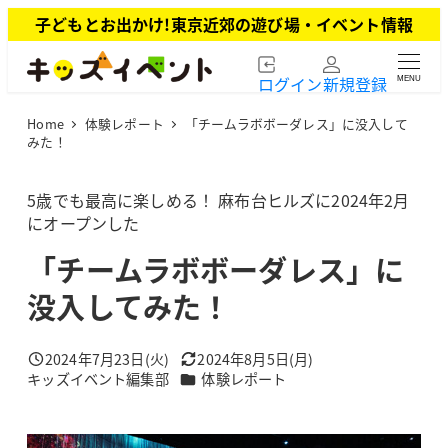
メ
子どもとお出かけ!東京近郊の遊び場・イベント情報
イ
ン
ログイン
新規登録
MENU
コ
ン
Home
体験レポート
「チームラボボーダレス」に没入して
テ
みた！
ン
ツ
5歳でも最高に楽しめる！ 麻布台ヒルズに2024年2月
へ
にオープンした
移
動
「チームラボボーダレス」に
没入してみた！
2024年7月23日(火)
2024年8月5日(月)
投稿日
更新日
カテゴリー
キッズイベント編集部
体験レポート
著
者