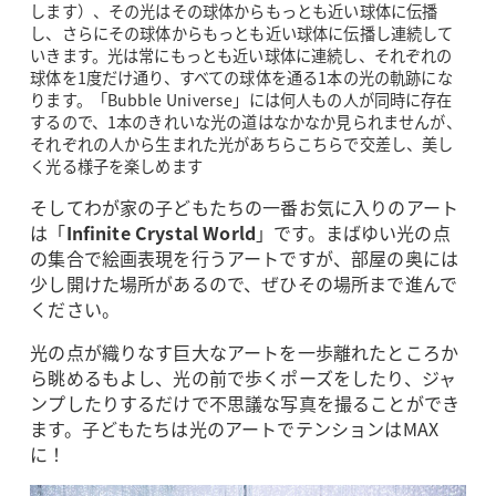
します）、その光はその球体からもっとも近い球体に伝播
し、さらにその球体からもっとも近い球体に伝播し連続して
いきます。光は常にもっとも近い球体に連続し、それぞれの
球体を1度だけ通り、すべての球体を通る1本の光の軌跡にな
ります。「Bubble Universe」には何人もの人が同時に存在
するので、1本のきれいな光の道はなかなか見られませんが、
それぞれの人から生まれた光があちらこちらで交差し、美し
く光る様子を楽しめます
そしてわが家の子どもたちの一番お気に入りのアート
は「
Infinite Crystal World
」です。まばゆい光の点
の集合で絵画表現を行うアートですが、部屋の奥には
少し開けた場所があるので、ぜひその場所まで進んで
ください。
光の点が織りなす巨大なアートを一歩離れたところか
ら眺めるもよし、光の前で歩くポーズをしたり、ジャ
ンプしたりするだけで不思議な写真を撮ることができ
ます。子どもたちは光のアートでテンションはMAX
に！