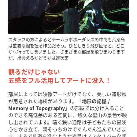
スタッフの方によるとチームラボボーダレスの中でも八咫烏
は重要な鍵を握る作品だそう。ひとしきり飛び回ると、どこ
かへ行ってしまいました。さまざまな部屋を飛びまわります
が、出会えるかどうかは運次第
観るだけじゃない
五感をフル活用してアートに没入！
部屋によっては映像アートだけでなく、美しい造形物
が用意された場所があります。「
地形の記憶 /
Memory of Topography
」の部屋では分け入ること
のできる高低差のある空間に、悠久な里山の景色が映
し出されています。暗く狭い通路は子どもたちの冒険
心をかき立て、親そっちのけでぐんぐん進んでいきま
す。まるで畦道を進むような光景はノスタルジーな感