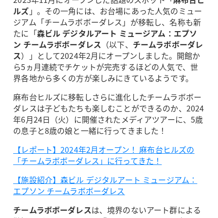
ルズ
」。その一角には、お台場にあった人気のミュー
ジアム「チームラボボーダレス」が移転し、名称も新
たに「
森ビル デジタルアート ミュージアム：エプソ
ン チームラボボーダレス
（以下、
チームラボボーダレ
ス
）」として2024年2月にオープンしました。開館か
ら5ヵ月連続でチケットが完売するほどの人気で、世
界各地から多くの方が楽しみにきているようです。
麻布台ヒルズに移転しさらに進化したチームラボボー
ダレスは子どもたちも楽しむことができるのか、2024
年6月24日（火）に開催されたメディアツアーに、5歳
の息子と8歳の娘と一緒に行ってきました！
【レポート】2024年2月オープン！ 麻布台ヒルズの
「チームラボボーダレス」に行ってきた！
【施設紹介】森ビル デジタルアート ミュージアム：
エプソン チームラボボーダレス
チームラボボーダレス
は、境界のないアート群による