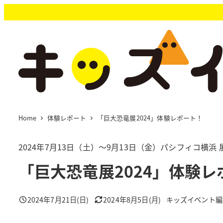
メ
イ
ン
コ
ン
テ
ン
ツ
へ
移
Home
体験レポート
「巨大恐竜展2024」体験レポート！
動
2024年7月13日（土）～9月13日（金）パシフィコ横浜
「巨大恐竜展2024」体験レ
2024年7月21日(日)
2024年8月5日(月)
キッズイベント編
投稿日
更新日
著
者