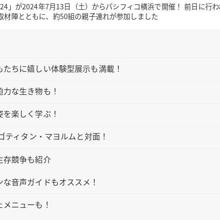
024」が2024年7月13日（土）からパシフィコ横浜で開催！ 前日に行
る取材陣とともに、約50組の親子連れが参加しました
もたちに嬉しい体験型展示も満載！
迫力な生き物も！
姿を楽しく学ぶ！
タゴティタン・マヨルムと対面！
生存競争も紹介
ンな音声ガイドもオススメ！
ェメニューも！