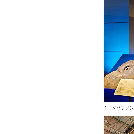
左：メソプゾシ