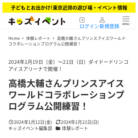
メ
子どもとお出かけ!東京近郊の遊び場・イベント情報
イ
ン
ログイン
新規登録
MENU
コ
ン
Home
体験レポート
高橋大輔さんプリンスアイスワールド
テ
コラボレーションプログラム公開練習！
ン
ツ
2024年1月19日（金）～21日（日）ダイドードリンコ
へ
アイスアリーナで開催！
移
動
高橋大輔さんプリンスアイス
ワールドコラボレーションプ
ログラム公開練習！
2024年1月12日(金)
2024年1月21日(日)
投稿日
更新日
カテゴリー
キッズイベント編集部
体験レポート
著
者