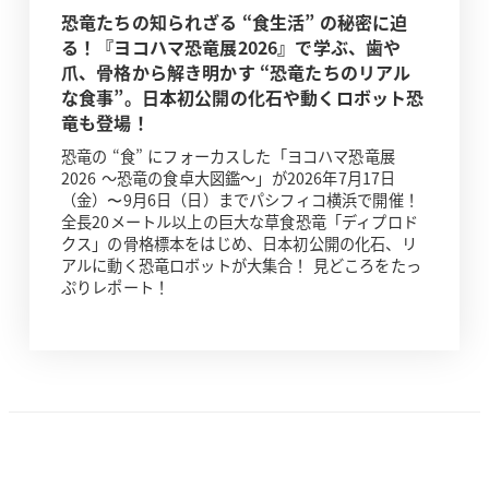
恐竜たちの知られざる “食生活” の秘密に迫
る！『ヨコハマ恐竜展2026』で学ぶ、歯や
爪、骨格から解き明かす “恐竜たちのリアル
な食事”。日本初公開の化石や動くロボット恐
竜も登場！
恐竜の “食” にフォーカスした「ヨコハマ恐竜展
2026 ～恐竜の食卓大図鑑～」が2026年7月17日
（金）〜9月6日（日）までパシフィコ横浜で開催！
全長20メートル以上の巨大な草食恐竜「ディプロド
クス」の骨格標本をはじめ、日本初公開の化石、リ
アルに動く恐竜ロボットが大集合！ 見どころをたっ
ぷりレポート！