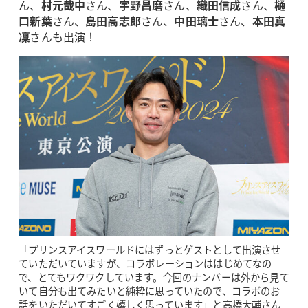
ん、
村元哉中
さん、
宇野昌磨
さん、
織田信成
さん、
樋
口新葉
さん、
島田高志郎
さん、
中田璃士
さん、
本田真
凜
さんも出演！
「プリンスアイスワールドにはずっとゲストとして出演させ
ていただいていますが、コラボレーションははじめてなの
で、とてもワクワクしています。今回のナンバーは外から見て
いて自分も出てみたいと純粋に思っていたので、コラボのお
話をいただいてすごく嬉しく思っています」と高橋大輔さん