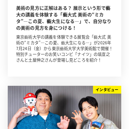
美術の見方に正解はある？ 展示という形で藝
大の講義を体験する「藝大式 美術の“ミカ
タ”―この夏、藝大生になる―」で、自分なり
の美術の見方を身につける！
東京藝術大学の講義を体験できる展覧会「藝大式 美
術の“ミカタ”―この夏、藝大生になる―」が2026年
7月24日（金）から東京藝術大学大学美術館で開催！
特別チューターのお笑いコンビ「ナイツ」の塙宣之
さんと土屋伸之さんが登場し見どころを紹介！
インタビュー