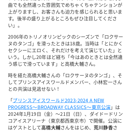
曲でも全然違った雰囲気でめちゃくちゃテンションが
上がりますし、お客さんも迫力を感じられると思いま
す。後半の盛り上がるところもぜひ注目してくださ
い」。
2006年のトリノオリンピックのシーズンで「ロクサー
ヌのタンゴ」を滑ったときは18歳。当時は「とにかく
セクシーにエロく、それだけを考えて演じていた」と
いう。しかし20年ほど経ち「今はあのときとは全然違
う感じで滑っています」と高橋大輔さん。
時を経た高橋大輔さんの「ロクサーヌのタンゴ」、そ
してプリンスアイスワールドメンバー、小林宏一さん
との共演は見逃せない！
「
プリンスアイスワールド2023-2024 A NEW
PROGRESS～BROADWAY CLASSICS～東京公演
」は
2024年1月19日（金）～21日（日）、ダイドードリン
コアイスアリーナ（東京都西東京市）で開催。公演に
はゲストとして
高橋大輔
さんをはじめ、
荒川静香
さ