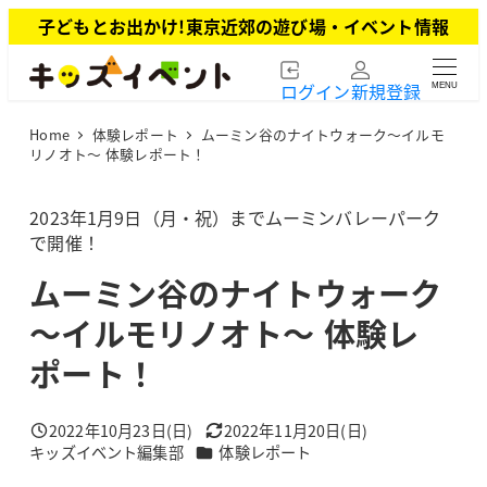
メ
子どもとお出かけ!東京近郊の遊び場・イベント情報
イ
ン
ログイン
新規登録
MENU
コ
ン
Home
体験レポート
ムーミン谷のナイトウォーク～イルモ
テ
リノオト～ 体験レポート！
ン
ツ
2023年1月9日（月・祝）までムーミンバレーパーク
へ
で開催！
移
動
ムーミン谷のナイトウォーク
～イルモリノオト～ 体験レ
ポート！
2022年10月23日(日)
2022年11月20日(日)
投稿日
更新日
カテゴリー
キッズイベント編集部
体験レポート
著
者