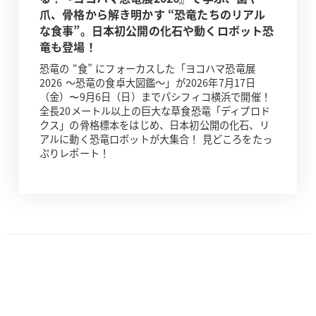
爪、骨格から解き明かす “恐竜たちのリアル
な食事”。日本初公開の化石や動くロボット恐
竜も登場！
恐竜の “食” にフォーカスした「ヨコハマ恐竜展
2026 ～恐竜の食卓大図鑑～」が2026年7月17日
（金）〜9月6日（日）までパシフィコ横浜で開催！
全長20メートル以上の巨大な草食恐竜「ディプロド
クス」の骨格標本をはじめ、日本初公開の化石、リ
アルに動く恐竜ロボットが大集合！ 見どころをたっ
ぷりレポート！