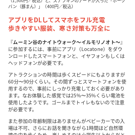
（1,500円／税込）と、スナフキンのアートが入った「ポーク
バン（豚まん）」（400円／税込）
アプリをDLしてスマホをフル充電
歩きやすい服装、寒さ対策も万全に
『
ムーミン谷のナイトウォーク～イルモリノオト～
』
に参加するには、事前にアプリ（Locatone）をダウ
ンロードしたスマートフォンと、イヤフォンもしくは
ヘッドフォンが必要です。
アトラクションの時間は歩くスピードにもよりますが
60分〜90分くらい。その間ずっとスマートフォンを使
用するので、事前にしっかり充電しておく必要があり
ます。なお体験した感覚では25%〜35%くらい電池を
使用したようです。ゴールまでトイレもないので注意
が必要です。
また参加の年齢制限はありませんがベビーカーでの入
場は不可、さらにお話を聞きながら1時間ほど自然環
境の中を歩くため、楽しめるのは小学生以上からだと