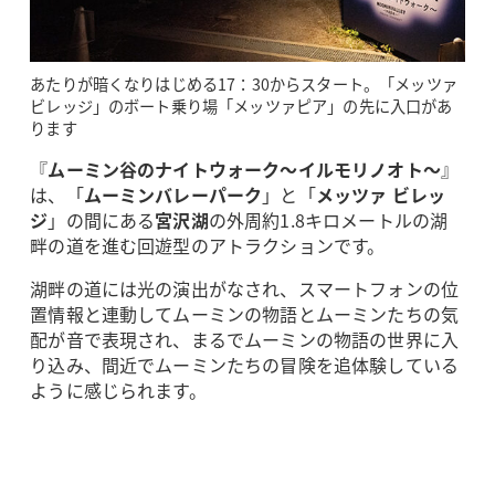
あたりが暗くなりはじめる17：30からスタート。「メッツァ
ビレッジ」のボート乗り場「メッツァピア」の先に入口があ
ります
『
ムーミン谷のナイトウォーク～イルモリノオト～
』
は、「
ムーミンバレーパーク
」と「
メッツァ ビレッ
ジ
」の間にある
宮沢湖
の外周約1.8キロメートルの湖
畔の道を進む回遊型のアトラクションです。
湖畔の道には光の演出がなされ、スマートフォンの位
置情報と連動してムーミンの物語とムーミンたちの気
配が音で表現され、まるでムーミンの物語の世界に入
り込み、間近でムーミンたちの冒険を追体験している
ように感じられます。