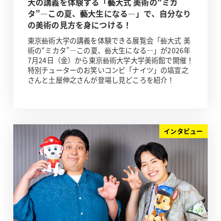
大の講義を体験する「藝大式 美術の“ミカ
タ”―この夏、藝大生になる―」で、自分なり
の美術の見方を身につける！
東京藝術大学の講義を体験できる展覧会「藝大式 美
術の“ミカタ”―この夏、藝大生になる―」が2026年
7月24日（金）から東京藝術大学大学美術館で開催！
特別チューターのお笑いコンビ「ナイツ」の塙宣之
さんと土屋伸之さんが登場し見どころを紹介！
インタビュー