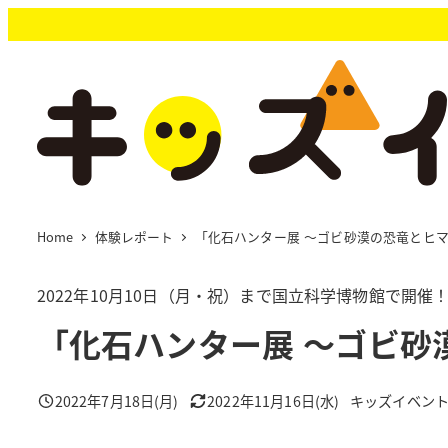
メ
イ
ン
コ
ン
テ
ン
ツ
へ
移
Home
体験レポート
「化石ハンター展 ～ゴビ砂漠の恐竜とヒ
動
2022年10月10日（月・祝）まで国立科学博物館で開催
「化石ハンター展 ～ゴビ砂
2022年7月18日(月)
2022年11月16日(水)
キッズイベン
投稿日
更新日
著
者