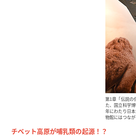
第1章「伝説の
た、国立科学博
年にわたり日本
物館にはつなが
チベット高原が哺乳類の起源！？