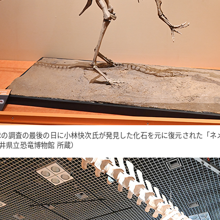
本隊の調査の最後の日に小林快次氏が発見した化石を元に復元された「ネ
井県立恐竜博物館 所蔵）