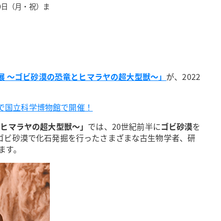
0日（月・祝）ま
展 ～ゴビ砂漠の恐竜とヒマラヤの超大型獣～」
が、2022
まで国立科学博物館で開催！
とヒマラヤの超大型獣～」
では、20世紀前半に
ゴビ砂漠
を
ゴビ砂漠で化石発掘を行ったさまざまな古生物学者、研
ます。