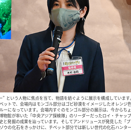
ター” という人物に焦点を当て、物語を紡ぐように展示を構成していま
ベットで、会場内はモンゴル部分はゴビ砂漠をイメージしたオレンジ
ルーになっています。会場内すぐのモンゴル部分の展示は、今からちょ
博物館が率いた「中央アジア探検隊」のリーダーだったロイ・チャッ
史と発掘の成果を辿っています。そしてアンドリュースが発見した「プ
ゾウの化石をきっかけに、チベット部分では新しい世代の化石ハンタ