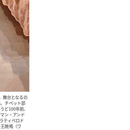
す。舞台となるの
色、チベット部
うど100年前、
プマン・アンド
ラティベロド
ー王暁鳴（ワ