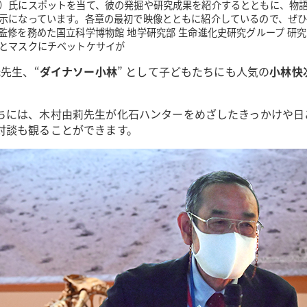
）氏にスポットを当て、彼の発掘や研究成果を紹介するとともに、物
示になっています。各章の最初で映像とともに紹介しているので、ぜ
監修を務めた国立科学博物館 地学研究部 生命進化史研究グループ 研究
とマスクにチベットケサイが
光
先生、“
ダイナソー小林
” として子どもたちにも人気の
小林快
ちには、木村由莉先生が化石ハンターをめざしたきっかけや日
対談も観ることができます。