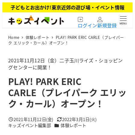
メ
子どもとお出かけ!東京近郊の遊び場・イベント情報
イ
ン
ログイン
新規登録
MENU
コ
ン
Home
体験レポート
PLAY! PARK ERIC CARLE（プレイパー
テ
ク エリック・カール）オープン！
ン
ツ
2021年11月12日（金）二子玉川ライズ・ショッピン
へ
グセンターに開業！
移
動
PLAY! PARK ERIC
CARLE（プレイパーク エリッ
ク・カール）オープン！
2021年11月12日(金)
2022年3月1日(火)
投稿日
更新日
カテゴリー
キッズイベント編集部
体験レポート
著
者