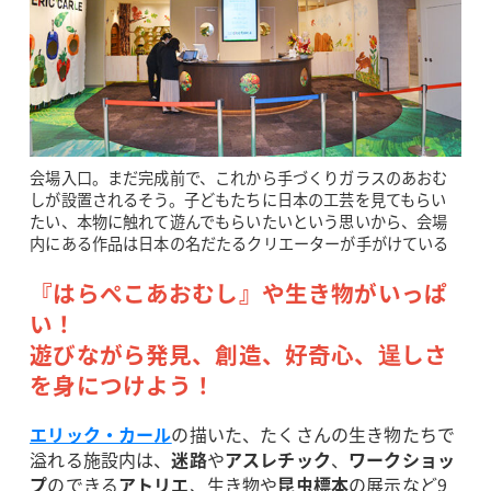
会場入口。まだ完成前で、これから手づくりガラスのあおむ
しが設置されるそう。子どもたちに日本の工芸を見てもらい
たい、本物に触れて遊んでもらいたいという思いから、会場
内にある作品は日本の名だたるクリエーターが手がけている
『はらぺこあおむし』や生き物がいっぱ
い！
遊びながら発見、創造、好奇心、逞しさ
を身につけよう！
エリック・カール
の描いた、たくさんの生き物たちで
溢れる施設内は、
迷路
や
アスレチック
、
ワークショッ
プ
のできる
アトリエ
、生き物や
昆虫標本
の展示など9