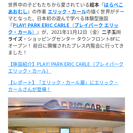
世界中の子どもたちから愛されている
絵本
『
はらぺこ
あおむし
』の作者
エリック・カール
の描く世界がテー
マとなった、日本初の遊んで学べる体験型施設
『
PLAY! PARK ERIC CARLE
（
プレイパーク エリッ
ク・カール
）
』が、2021年11月12日（金）
二子玉川
ライズ
・ショッピングセンター タウンフロント8Fに
オープン！ 前日に開催されたプレス内覧会に行ってき
ました！
【施設紹介】PLAY! PARK ERIC CARLE（プレイパーク
エリック・カール）
【レポート】「エリック・カール展」にエリック・
カールさんが登場！