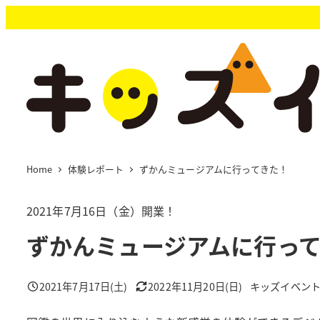
メ
イ
ン
コ
ン
テ
ン
ツ
へ
移
Home
体験レポート
ずかんミュージアムに行ってきた！
動
2021年7月16日（金）開業！
ずかんミュージアムに行っ
2021年7月17日(土)
2022年11月20日(日)
キッズイベン
投稿日
更新日
著
者