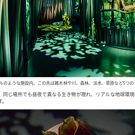
ルのような施設内。この先は雑木林や川、森林、淡水、草原など5つの
り、同じ場所でも昼夜で異なる生き物が現れ、リアルな地球環
す。