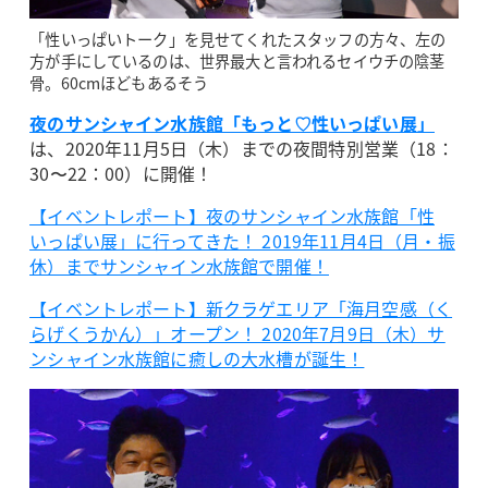
「性いっぱいトーク」を見せてくれたスタッフの方々、左の
方が手にしているのは、世界最大と言われるセイウチの陰茎
骨。60cmほどもあるそう
夜のサンシャイン水族館「もっと♡性いっぱい展」
は、2020年11月5日（木）までの夜間特別営業（18：
30〜22：00）に開催！
【イベントレポート】夜のサンシャイン水族館「性
いっぱい展」に行ってきた！ 2019年11月4日（月・振
休）までサンシャイン水族館で開催！
【イベントレポート】新クラゲエリア「海月空感（く
らげくうかん）」オープン！ 2020年7月9日（木）サ
ンシャイン水族館に癒しの大水槽が誕生！