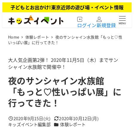
メ
子どもとお出かけ!東京近郊の遊び場・イベント情報
イ
ン
ログイン
新規登録
MENU
コ
ン
Home
体験レポート
夜のサンシャイン水族館「もっと♡性
テ
いっぱい展」に行ってきた！
ン
ツ
大人気企画第2弾！ 2020年11月5日（木）までサン
へ
シャイン水族館で開催中！
移
動
夜のサンシャイン水族館
「もっと♡性いっぱい展」に
行ってきた！
2020年9月15日(火)
2020年10月12日(月)
投稿日
更新日
カテゴリー
キッズイベント編集部
体験レポート
著
者