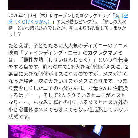
2020年7月9日（木）にオープンした新クラゲエリア「
海月空
感（くらげくうかん）
」の大水槽もピンク色。「癒しの大水
槽」という触れ込みでしたが、癒しよりも興奮してしまうか
も！？
たとえば、子どもたちに大人気のディズニーのアニメ
映画『ファインディング・ニモ』の
カクレクマノミ
は、「雌性先熟（しせいせんじゅく）」という性転換
をする魚です。群れの中で1番大きな個体がメスに、2
番目に大きな個体がオスになるのですが、メスが亡く
なった場合、次に大きいオスがメスになります。つま
り妻を亡くしたニモのお父さんは、お母さんに性転換
するはず‥‥。そして2人きりでいるとニモがオスと
なり‥‥。ちなみに群れの中にいるメスとオス以外の
小さな個体はメスでもオスでもない性成熟していない
状態です。