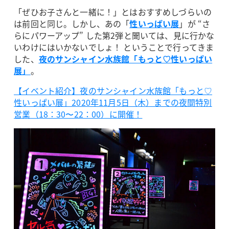
「ぜひお子さんと一緒に！」とはおすすめしづらいの
は前回と同じ。しかし、あの「
性いっぱい展
」が “さ
らにパワーアップ” した第2弾と聞いては、見に行かな
いわけにはいかないでしょ！ ということで行ってきま
した、
夜のサンシャイン水族館「もっと♡性いっぱい
展」
。
【イベント紹介】夜のサンシャイン水族館「もっと♡
性いっぱい展」2020年11月5日（木）までの夜間特別
営業（18：30〜22：00）に開催！