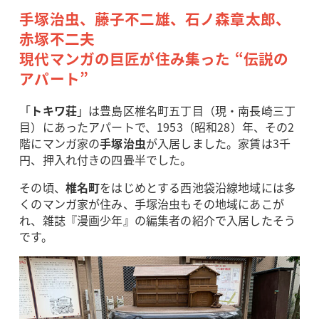
手塚治虫、藤子不二雄、石ノ森章太郎、
赤塚不二夫
現代マンガの巨匠が住み集った “伝説の
アパート”
「
トキワ荘
」は豊島区椎名町五丁目（現・南長崎三丁
目）にあったアパートで、1953（昭和28）年、その2
階にマンガ家の
手塚治虫
が入居しました。家賃は3千
円、押入れ付きの四畳半でした。
その頃、
椎名町
をはじめとする西池袋沿線地域には多
くのマンガ家が住み、手塚治虫もその地域にあこが
れ、雑誌『漫画少年』の編集者の紹介で入居したそう
です。