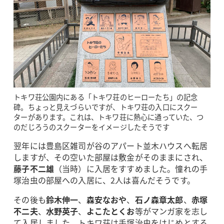
トキワ荘公園内にある「トキワ荘のヒーローたち」の記念
碑。ちょっと見えづらいですが、トキワ荘の入口にスクー
ターがあります。これは、トキワ荘に熱心に通っていた、つ
のだじろうのスクーターをイメージしたそうです
翌年には豊島区雑司が谷のアパート並木ハウスへ転居
しますが、その空いた部屋は敷金がそのままにされ、
藤子不二雄
（当時）に入居をすすめました。憧れの手
塚治虫の部屋への入居に、2人は喜んだそうです。
その後も
鈴木伸一
、
森安なおや
、
石ノ森章太郎
、
赤塚
不二夫
、
水野英子
、
よこたとくお
等がマンガ家を志し
て入居しました。トキワ荘は手塚治虫をはじめとする