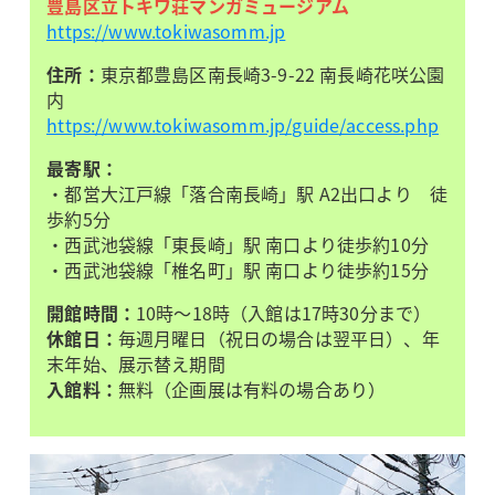
豊島区立トキワ荘マンガミュージアム
https://www.tokiwasomm.jp
住所：
東京都豊島区南長崎3-9-22 南長崎花咲公園
内
https://www.tokiwasomm.jp/guide/access.php
最寄駅：
・都営大江戸線「落合南長崎」駅 A2出口より 徒
歩約5分
・西武池袋線「東長崎」駅 南口より徒歩約10分
・西武池袋線「椎名町」駅 南口より徒歩約15分
開館時間：
10時～18時（入館は17時30分まで）
休館日：
毎週月曜日（祝日の場合は翌平日）、年
末年始、展示替え期間
入館料：
無料（企画展は有料の場合あり）