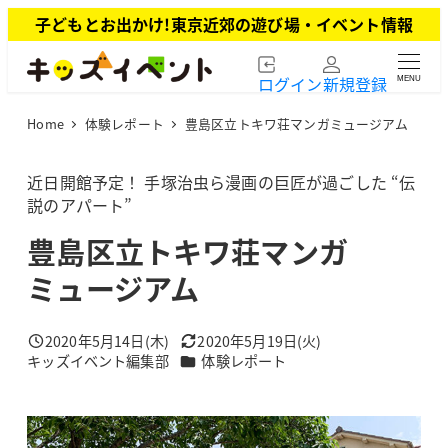
メ
子どもとお出かけ!東京近郊の遊び場・イベント情報
イ
ン
ログイン
新規登録
MENU
コ
ン
Home
体験レポート
豊島区立トキワ荘マンガミュージアム
テ
ン
ツ
近日開館予定！ 手塚治虫ら漫画の巨匠が過ごした “伝
へ
説のアパート”
移
豊島区立トキワ荘マンガ
動
ミュージアム
2020年5月14日(木)
2020年5月19日(火)
投稿日
更新日
カテゴリー
キッズイベント編集部
体験レポート
著
者