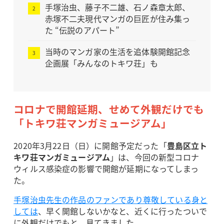
手塚治虫、藤子不二雄、石ノ森章太郎、
赤塚不二夫現代マンガの巨匠が住み集っ
た “伝説のアパート”
当時のマンガ家の生活を追体験開館記念
企画展「みんなのトキワ荘」も
コロナで開館延期、せめて外観だけでも
「トキワ荘マンガミュージアム」
2020年3月22日（日）に開館予定だった「
豊島区立ト
キワ荘マンガミュージアム
」は、今回の新型コロナ
ウィルス感染症の影響で開館が延期になってしまっ
た。
手塚治虫先生の作品のファンであり尊敬している身と
しては
、早く開館しないかなと、近くに行ったついで
に外観だけでもと、見てきました。