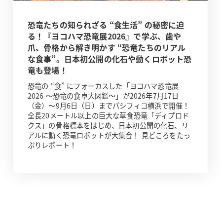
恐竜たちの知られざる “食生活” の秘密に迫
る！『ヨコハマ恐竜展2026』で学ぶ、歯や
爪、骨格から解き明かす “恐竜たちのリアル
な食事”。日本初公開の化石や動くロボット恐
竜も登場！
恐竜の “食” にフォーカスした「ヨコハマ恐竜展
2026 ～恐竜の食卓大図鑑～」が2026年7月17日
（金）〜9月6日（日）までパシフィコ横浜で開催！
全長20メートル以上の巨大な草食恐竜「ディプロド
クス」の骨格標本をはじめ、日本初公開の化石、リ
アルに動く恐竜ロボットが大集合！ 見どころをたっ
ぷりレポート！