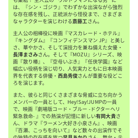
は、『シン・ゴジラ』でわずかな出演ながら強烈
な存在感を残し、正統派から怪役まで、さまざま
なャラクターを演じわける
斎藤工
さん。
主人公の相棒役に映画『マスカレード・ホテル』
『キングダム』『コンフィデンスマン JP』と美し
さ、華やかさ、そして演技力を兼ね備えた女優・
長澤まさみ
さん。そして『MOZU』シリーズ、映
画『散り椿』、『空⺟いぶき』『任侠学園』など
幅広い役柄を演じ切り、人気実力ともに日本映画
界を代表する俳優・
西島秀俊
さんが重要な役どこ
ろを演じます。
また、彼らと同じくさまざまな脅威に立ち向かう
メンバーの一員として、Hey!Say!JUMPの一員
で、映画『劇場版コード・ブルー -ドクターヘリ
緊急救命- 』での熱演が記憶に新しい
有岡大貴
さ
ん、ドラマ『ラーメン大好き小泉さん』、映画
『百瀬、こっちを向いて』など数々の出演作でそ
の独特の存在感を放つ
早見あかり
さん、舞台・テ