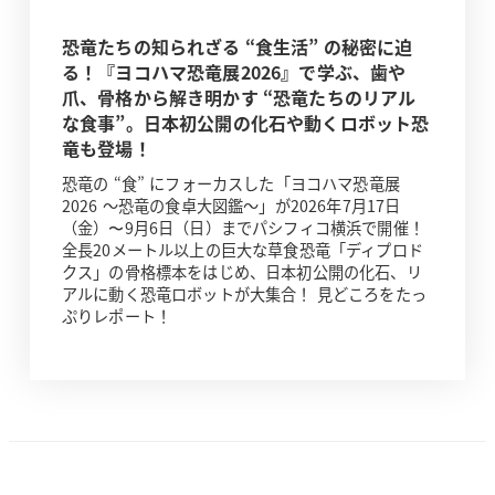
恐竜たちの知られざる “食生活” の秘密に迫
る！『ヨコハマ恐竜展2026』で学ぶ、歯や
爪、骨格から解き明かす “恐竜たちのリアル
な食事”。日本初公開の化石や動くロボット恐
竜も登場！
恐竜の “食” にフォーカスした「ヨコハマ恐竜展
2026 ～恐竜の食卓大図鑑～」が2026年7月17日
（金）〜9月6日（日）までパシフィコ横浜で開催！
全長20メートル以上の巨大な草食恐竜「ディプロド
クス」の骨格標本をはじめ、日本初公開の化石、リ
アルに動く恐竜ロボットが大集合！ 見どころをたっ
ぷりレポート！