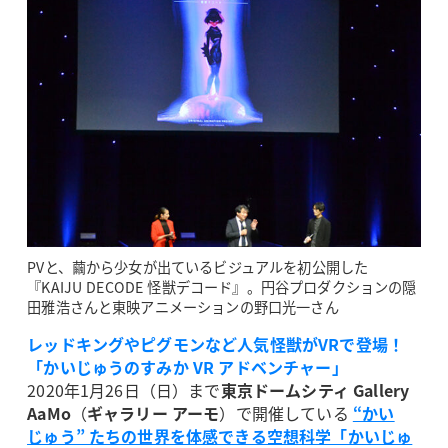
PVと、繭から少女が出ているビジュアルを初公開した
『KAIJU DECODE 怪獣デコード』。円谷プロダクションの隠
田雅浩さんと東映アニメーションの野口光一さん
レッドキングやピグモンなど人気怪獣がVRで登場！
「かいじゅうのすみか VR アドベンチャー」
2020年1月26日（日）まで
東京ドームシティ Gallery
AaMo
（
ギャラリー アーモ
）で開催している
“かい
じゅう” たちの世界を体感できる空想科学「かいじゅ