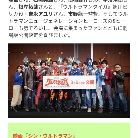
ん、
根岸拓哉
さんと、『ウルトラマンタイガ』旭川ピ
リカ役・
吉永アユリ
さん、
市野龍一
監督、そしてウル
トラマンニュージェネレーションヒーローズの8ヒー
ローも勢ぞろいし、会場に集まったファンとともに劇
場版公開決定を喜びました。
映画『シン・ウルトラマン』