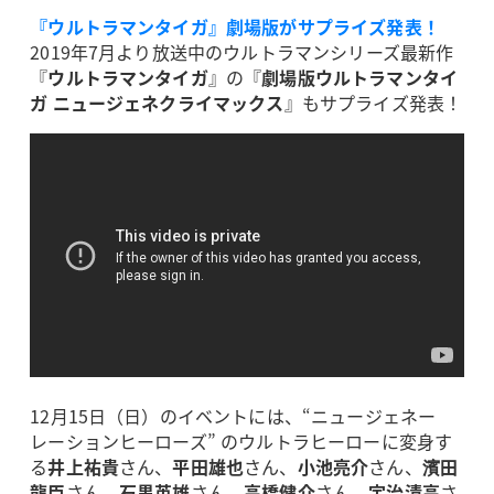
『ウルトラマンタイガ』劇場版がサプライズ発表！
2019年7月より放送中のウルトラマンシリーズ最新作
『
ウルトラマンタイガ
』の『
劇場版ウルトラマンタイ
ガ ニュージェネクライマックス
』もサプライズ発表！
12月15日（日）のイベントには、“ニュージェネー
レーションヒーローズ” のウルトラヒーローに変身す
る
井上祐貴
さん、
平田雄也
さん、
小池亮介
さん、
濱田
龍臣
さん、
石黒英雄
さん、
高橋健介
さん、
宇治清高
さ