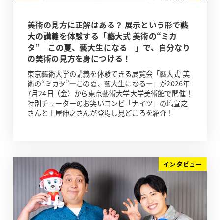
美術の見方に正解はある？ 展示という形で藝
大の講義を体験する「藝大式 美術の“ミカ
タ”―この夏、藝大生になる―」で、自分なり
の美術の見方を身につける！
東京藝術大学の講義を体験できる展覧会「藝大式 美
術の“ミカタ”―この夏、藝大生になる―」が2026年
7月24日（金）から東京藝術大学大学美術館で開催！
特別チューターのお笑いコンビ「ナイツ」の塙宣之
さんと土屋伸之さんが登場し見どころを紹介！
インタビュー