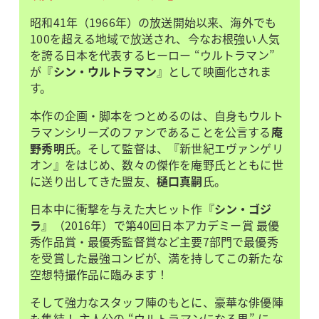
昭和41年（1966年）の放送開始以来、海外でも
100を超える地域で放送され、今なお根強い人気
を誇る日本を代表するヒーロー “ウルトラマン”
が『
シン・ウルトラマン
』として映画化されま
す。
本作の企画・脚本をつとめるのは、自身もウルト
ラマンシリーズのファンであることを公言する
庵
野秀明
氏。そして監督は、『新世紀エヴァンゲリ
オン』をはじめ、数々の傑作を庵野氏とともに世
に送り出してきた盟友、
樋口真嗣
氏。
日本中に衝撃を与えた大ヒット作『
シン・ゴジ
ラ
』（2016年）で第40回日本アカデミー賞 最優
秀作品賞・最優秀監督賞など主要7部門で最優秀
を受賞した最強コンビが、満を持してこの新たな
空想特撮作品に臨みます！
そして強力なスタッフ陣のもとに、豪華な俳優陣
も集結！ 主人公の “ウルトラマンになる男” に