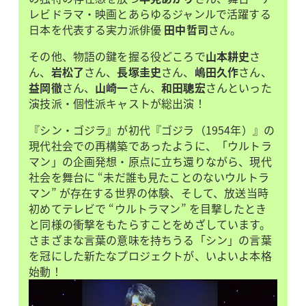
レビドラマ・映画とあらゆるジャンルで活躍する
日本を代表する実力派俳優
田中哲司
さん。
その他、物語の鍵を握る役どころで
山本耕史
さ
ん、
岩松了
さん、
長塚圭史
さん、
嶋田久作
さん、
益岡徹
さん、
山崎一
さん、
和田聰宏
さんといった
演技派・個性派キャストが総出演！
『シン・ゴジラ』が初代『ゴジラ（1954年）』の
現代社会での再構築であったように、「ウルトラ
マン」の企画発想・原点に立ち還りながら、現代
社会を舞台に “未だ誰も見たことのないウルトラ
マン” が存在する世界の体験、そして、放送当時
初めてテレビで “ウルトラマン” を目撃したとき
と同様の衝撃をもたらすことをめざしています。
さまざまな言葉の意味を持ちうる「シン」の言葉
を冠にした新たなプロジェクトが、いよいよ本格
始動！