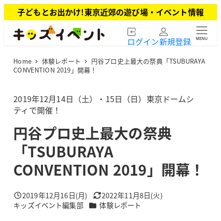
メ
子どもとお出かけ!東京近郊の遊び場・イベント情報
イ
ン
ログイン
新規登録
MENU
コ
ン
Home
体験レポート
円谷プロ史上最大の祭典「TSUBURAYA
テ
CONVENTION 2019」開幕！
ン
ツ
2019年12月14日（土）・15日（日）東京ドームシ
へ
ティで開催！
移
動
円谷プロ史上最大の祭典
「TSUBURAYA
CONVENTION 2019」開幕！
2019年12月16日(月)
2022年11月8日(火)
投稿日
更新日
カテゴリー
キッズイベント編集部
体験レポート
著
者