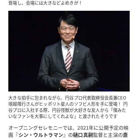
登場し、会場には大きなどよめきが！
大きな拍手に包まれながら、円谷プロ代表取締役会長兼CEO
塚越隆行さんがヒッポリト星人のソフビ人形を手に登場！ 円
谷プロに入社する際、円谷怪獣が大好きな友人から「僕みた
いなファンを大事にしてくれよな」と渡されたそうです
オープニングセレモニーでは、2021年に公開予定の映
画『
シン・ウルトラマン
』の
樋口真嗣
監督と主演の
斎