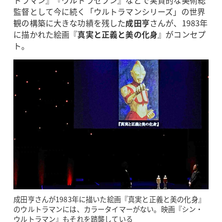
監督として今に続く「ウルトラマンシリーズ」の世界
観の構築に大きな功績を残した
成田亨
さんが、1983年
に描かれた絵画『
真実と正義と美の化身
』がコンセプ
ト。
成田亨さんが1983年に描いた絵画『真実と正義と美の化身』
のウルトラマンには、カラータイマーがない。映画『シン・
ウルトラマン』もそれを踏襲している