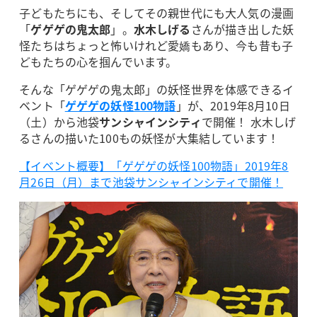
子どもたちにも、そしてその親世代にも大人気の漫画
「
ゲゲゲの鬼太郎
」。
水木しげる
さんが描き出した妖
怪たちはちょっと怖いけれど愛嬌もあり、今も昔も子
どもたちの心を掴んでいます。
そんな「ゲゲゲの鬼太郎」の妖怪世界を体感できるイ
ベント「
ゲゲゲの妖怪100物語
」が、2019年8月10日
（土）から池袋
サンシャインシティ
で開催！ 水木しげ
るさんの描いた100もの妖怪が大集結しています！
【イベント概要】「ゲゲゲの妖怪100物語」2019年8
月26日（月）まで池袋サンシャインシティで開催！