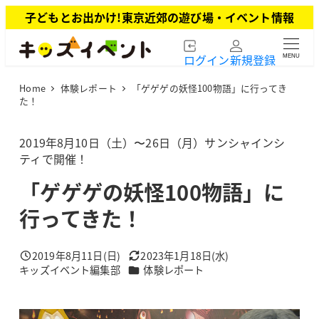
メ
子どもとお出かけ!東京近郊の遊び場・イベント情報
イ
ン
ログイン
新規登録
MENU
コ
ン
Home
体験レポート
「ゲゲゲの妖怪100物語」に行ってき
テ
た！
ン
ツ
2019年8月10日（土）〜26日（月）サンシャインシ
へ
ティで開催！
移
動
「ゲゲゲの妖怪100物語」に
行ってきた！
2019年8月11日(日)
2023年1月18日(水)
投稿日
更新日
カテゴリー
キッズイベント編集部
体験レポート
著
者