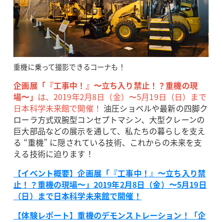
重機に乗って撮影できるコーナも！
企画展「『工事中！』〜立ち入り禁止！？重機の現
場〜」
は、2019年2月8日（金）〜5月19日（日）まで
日本科学未来館で開催！
油圧ショベルや最新の四脚ク
ローラ方式双腕型コンセプトマシン、大型クレーンの
巨大部品などの展示を通して、私たちの暮らしを支え
る “重機” に隠されている技術、これからの未来を支
える技術に迫ります！
【イベント概要】企画展「『工事中！』〜立ち入り禁
止！？重機の現場〜」2019年2月8日（金）〜5月19日
（日）まで日本科学未来館で開催！
【体験レポート】重機のデモンストレーション！「企