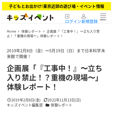
メ
子どもとお出かけ!東京近郊の遊び場・イベント情報
イ
ン
ログイン
新規登録
MENU
コ
ン
Home
体験レポート
企画展「『工事中！』〜立ち入り禁
テ
止！？重機の現場〜」体験レポート！
ン
ツ
2019年2月8日（金）〜5月19日（日）まで日本科学未
へ
来館で開催！
移
動
企画展「『工事中！』〜立ち
入り禁止！？重機の現場〜」
体験レポート！
2019年2月8日(金)
2022年11月13日(日)
投稿日
更新日
カテゴリー
キッズイベント編集部
体験レポート
著
者