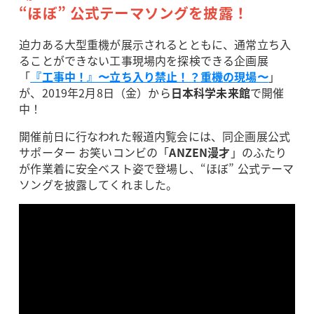
“ほぼ” 公式テーマソングを披露！
迫力ある大型重機が展示されるとともに、通常立ち入
ることができない工事現場内を探検できる企画展
「
『工事中！』〜立ち入り禁止！？重機の現場〜
」
が、2019年2月8日（金）から
日本科学未来館
で開催
中！
開催前日に行なわれた報道内覧会には、同企画展公式
サポーター お笑いコンビの「
ANZEN漫才
」のふたり
が作業着に安全ベスト姿で登場し、“ほぼ” 公式テーマ
ソングを披露してくれました。