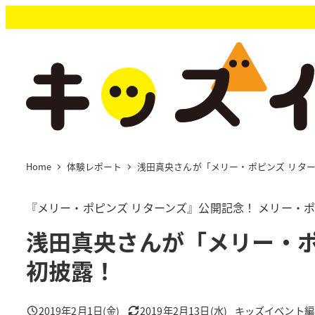
メ
イ
ン
コ
ン
テ
ン
ツ
へ
移
Home
体験レポート
浅田真央さんが「メリー・ポピンズ リタ
動
『メリー・ポピンズ リターンズ』公開記念！ メリー・
浅田真央さんが「メリー・ポ
初披露！
2019年2月1日(金)
2019年2月13日(水)
キッズイベント編