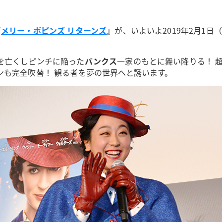
『
メリー・ポピンズ リターンズ
』が、いよいよ2019年2月1
を亡くしピンチに陥った
バンクス
一家のもとに舞い降りる！ 
ンも完全吹替！ 観る者を夢の世界へと誘います。