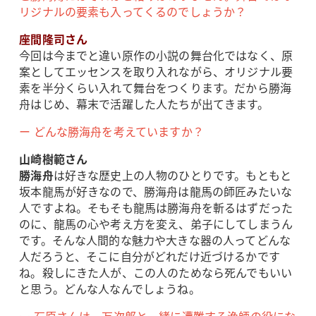
リジナルの要素も入ってくるのでしょうか？
座間隆司さん
今回は今までと違い原作の小説の舞台化ではなく、原
案としてエッセンスを取り入れながら、オリジナル要
素を半分くらい入れて舞台をつくります。だから勝海
舟はじめ、幕末で活躍した人たちが出てきます。
ー どんな勝海舟を考えていますか？
山崎樹範さん
勝海舟
は好きな歴史上の人物のひとりです。もともと
坂本龍馬が好きなので、勝海舟は龍馬の師匠みたいな
人ですよね。そもそも龍馬は勝海舟を斬るはずだった
のに、龍馬の心や考え方を変え、弟子にしてしまうん
です。そんな人間的な魅力や大きな器の人ってどんな
人だろうと、そこに自分がどれだけ近づけるかです
ね。殺しにきた人が、この人のためなら死んでもいい
と思う。どんな人なんでしょうね。
ー 石原さんは、万次郎と一緒に遭難する漁師の役にな