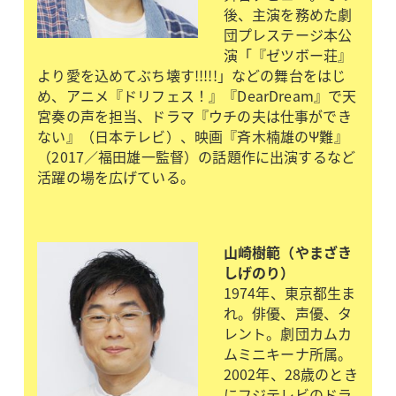
後、主演を務めた劇
団プレステージ本公
演「『ゼツボー荘』
より愛を込めてぶち壊す!!!!!」などの舞台をはじ
め、アニメ『ドリフェス！』『DearDream』で天
宮奏の声を担当、ドラマ『ウチの夫は仕事ができ
ない』（日本テレビ）、映画『斉木楠雄のΨ難』
（2017／福田雄一監督）の話題作に出演するなど
活躍の場を広げている。
山崎樹範（やまざき
しげのり）
1974年、東京都生ま
れ。俳優、声優、タ
レント。劇団カムカ
ムミニキーナ所属。
2002年、28歳のとき
にフジテレビのドラ