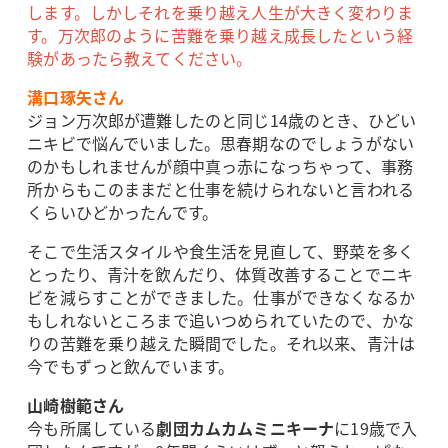
します。しかしそれを乗り越え人生が大きく変わりま
す。万次郎のように苦難を乗り越え成長したという経
験があったら教えてください。
溝口琢矢さん
ジョン万次郎が遭難したのと同じ14歳のとき、ひどい
ニキビで悩んでいました。思春期なのでしょうがない
のかもしれませんが顔中真っ赤になっちゃって、事務
所からもこのままだと仕事を続けられないと言われる
くらいひどかったんです。
そこで生活スタイルや食生活を見直して、野菜を多く
とったり、青汁を飲んだり、体質改善することでニキ
ビを減らすことができました。仕事ができなくなるか
もしれないところまで追いつめられていたので、かな
りの苦難を乗り越えた瞬間でした。それ以来、青汁は
今でもずっと飲んでいます。
山崎樹範さん
今も所属している
劇団カムカムミニキーナ
に19歳で入