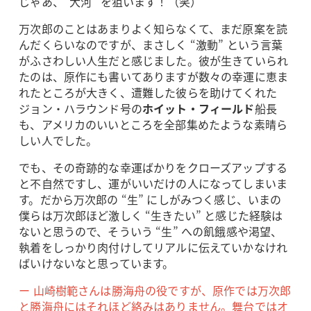
じゃあ、“大河” を狙います！（笑）
万次郎のことはあまりよく知らなくて、まだ原案を読
んだくらいなのですが、まさしく “激動” という言葉
がふさわしい人生だと感じました。彼が生きていられ
たのは、原作にも書いてありますが数々の幸運に恵ま
れたところが大きく、遭難した彼らを助けてくれた
ジョン・ハラウンド号の
ホイット・フィールド
船長
も、アメリカのいいところを全部集めたような素晴ら
しい人でした。
でも、その奇跡的な幸運ばかりをクローズアップする
と不自然ですし、運がいいだけの人になってしまいま
す。だから万次郎の “生” にしがみつく感じ、いまの
僕らは万次郎ほど激しく “生きたい” と感じた経験は
ないと思うので、そういう “生” への飢餓感や渇望、
執着をしっかり肉付けしてリアルに伝えていかなけれ
ばいけないなと思っています。
ー 山崎樹範さんは勝海舟の役ですが、原作では万次郎
と勝海舟にはそれほど絡みはありません。舞台ではオ