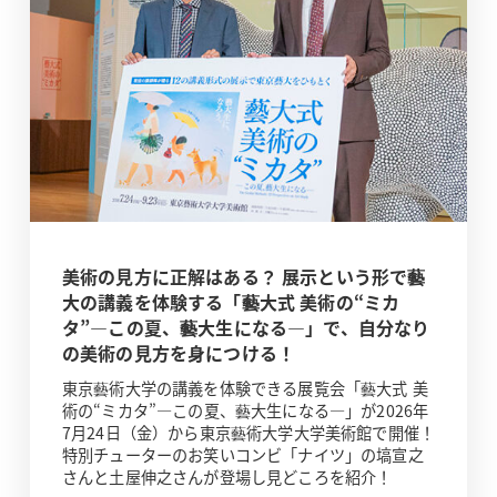
美術の見方に正解はある？ 展示という形で藝
大の講義を体験する「藝大式 美術の“ミカ
タ”―この夏、藝大生になる―」で、自分なり
の美術の見方を身につける！
東京藝術大学の講義を体験できる展覧会「藝大式 美
術の“ミカタ”―この夏、藝大生になる―」が2026年
7月24日（金）から東京藝術大学大学美術館で開催！
特別チューターのお笑いコンビ「ナイツ」の塙宣之
さんと土屋伸之さんが登場し見どころを紹介！