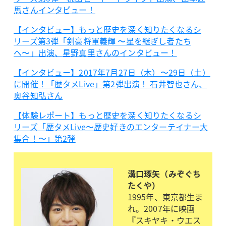
馬さんインタビュー！
【インタビュー】もっと歴史を深く知りたくなるシ
リーズ第3弾「剣豪将軍義輝 〜星を継ぎし者たち
へ〜」出演、星野真里さんのインタビュー！
【インタビュー】2017年7月27日（木）〜29日（土）
に開催！「歴タメLive」第2弾出演！ 石井智也さん、
奥谷知弘さん
【体験レポート】もっと歴史を深く知りたくなるシ
リーズ「歴タメLive〜歴史好きのエンターテイナー大
集合！〜」第2弾
溝口琢矢（みぞぐち
たくや）
1995年、東京都生ま
れ。2007年に映画
『スキヤキ・ウエス