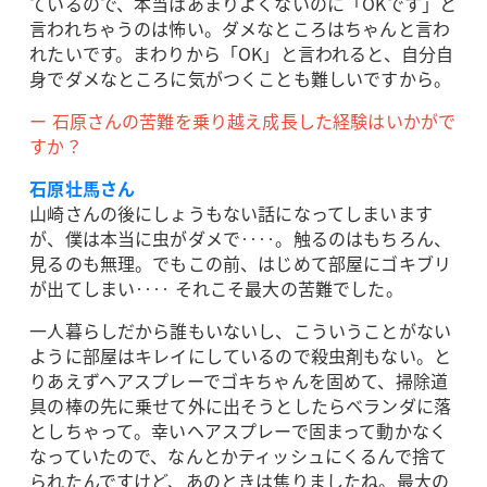
ているので、本当はあまりよくないのに「OKです」と
言われちゃうのは怖い。ダメなところはちゃんと言わ
れたいです。まわりから「OK」と言われると、自分自
身でダメなところに気がつくことも難しいですから。
ー 石原さんの苦難を乗り越え成長した経験はいかがで
すか？
石原壮馬さん
山崎さんの後にしょうもない話になってしまいます
が、僕は本当に虫がダメで‥‥。触るのはもちろん、
見るのも無理。でもこの前、はじめて部屋にゴキブリ
が出てしまい‥‥ それこそ最大の苦難でした。
一人暮らしだから誰もいないし、こういうことがない
ように部屋はキレイにしているので殺虫剤もない。と
りあえずヘアスプレーでゴキちゃんを固めて、掃除道
具の棒の先に乗せて外に出そうとしたらベランダに落
としちゃって。幸いヘアスプレーで固まって動かなく
なっていたので、なんとかティッシュにくるんで捨て
られたんですけど、あのときは焦りましたね。最大の