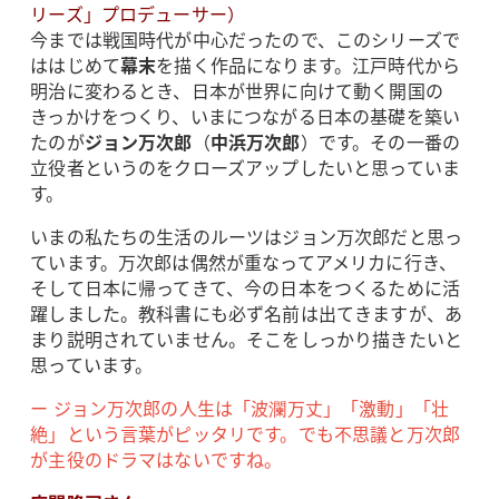
リーズ」プロデューサー）
今までは戦国時代が中心だったので、このシリーズで
ははじめて
幕末
を描く作品になります。江戸時代から
明治に変わるとき、日本が世界に向けて動く開国の
きっかけをつくり、いまにつながる日本の基礎を築い
たのが
ジョン万次郎
（
中浜万次郎
）です。その一番の
立役者というのをクローズアップしたいと思っていま
す。
いまの私たちの生活のルーツはジョン万次郎だと思っ
ています。万次郎は偶然が重なってアメリカに行き、
そして日本に帰ってきて、今の日本をつくるために活
躍しました。教科書にも必ず名前は出てきますが、あ
まり説明されていません。そこをしっかり描きたいと
思っています。
ー ジョン万次郎の人生は「波瀾万丈」「激動」「壮
絶」という言葉がピッタリです。でも不思議と万次郎
が主役のドラマはないですね。