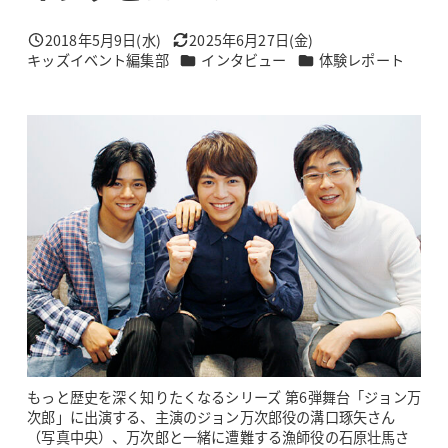
2018年5月9日(水)
2025年6月27日(金)
投稿日
更新日
カテゴリー
カテゴリー
キッズイベント編集部
インタビュー
体験レポート
著
者
もっと歴史を深く知りたくなるシリーズ 第6弾舞台「ジョン万
次郎」に出演する、主演のジョン万次郎役の溝口琢矢さん
（写真中央）、万次郎と一緒に遭難する漁師役の石原壮馬さ