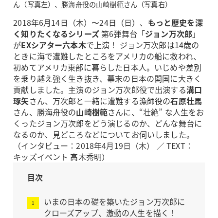
ん（写真左）、勝海舟役の山崎樹範さん（写真右）
2018年6月14日（木）〜24日（日）、
もっと歴史を深
く知りたくなるシリーズ
第6弾舞台「
ジョン万次郎
」
が
EXシアター六本木
で上演！ ジョン万次郎は14歳の
ときに海で遭難したところをアメリカの船に救われ、
初めてアメリカ東部に暮らした日本人。いじめや差別
を乗り越え強く生き抜き、幕末の日本の開国に大きく
貢献しました。主演のジョン万次郎役で出演する
溝口
琢矢
さん、万次郎と一緒に遭難する漁師役の
石原壮馬
さん、勝海舟役の
山崎樹範
さんに、“壮絶” な人生をお
くったジョン万次郎をどう演じるのか、どんな舞台に
なるのか、見どころなどについてお伺いしました。
（インタビュー：2018年4月19日（木） ／ TEXT：
キッズイベント 高木秀明）
目次
いまの日本の礎を築いたジョン万次郎に
クローズアップ、激動の人生を描く！