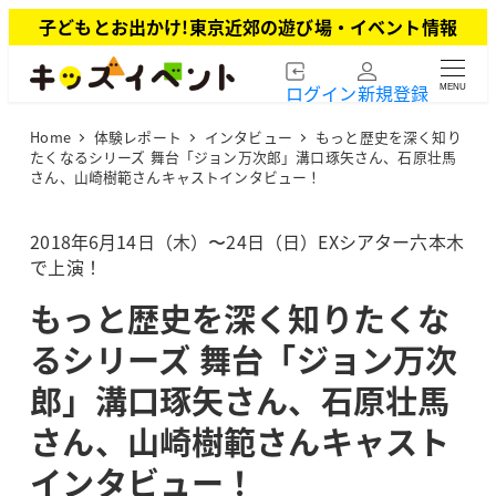
メ
子どもとお出かけ!東京近郊の遊び場・イベント情報
イ
ン
ログイン
新規登録
MENU
コ
ン
Home
体験レポート
インタビュー
もっと歴史を深く知り
テ
たくなるシリーズ 舞台「ジョン万次郎」溝口琢矢さん、石原壮馬
ン
さん、山崎樹範さんキャストインタビュー！
ツ
へ
2018年6月14日（木）〜24日（日）EXシアター六本木
移
で上演！
動
もっと歴史を深く知りたくな
るシリーズ 舞台「ジョン万次
郎」溝口琢矢さん、石原壮馬
さん、山崎樹範さんキャスト
インタビュー！