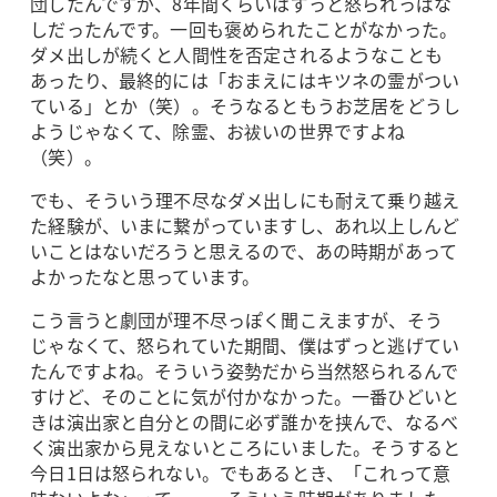
団したんですが、8年間くらいはずっと怒られっぱな
しだったんです。一回も褒められたことがなかった。
ダメ出しが続くと人間性を否定されるようなことも
あったり、最終的には「おまえにはキツネの霊がつい
ている」とか（笑）。そうなるともうお芝居をどうし
ようじゃなくて、除霊、お祓いの世界ですよね
（笑）。
でも、そういう理不尽なダメ出しにも耐えて乗り越え
た経験が、いまに繋がっていますし、あれ以上しんど
いことはないだろうと思えるので、あの時期があって
よかったなと思っています。
こう言うと劇団が理不尽っぽく聞こえますが、そう
じゃなくて、怒られていた期間、僕はずっと逃げてい
たんですよね。そういう姿勢だから当然怒られるんで
すけど、そのことに気が付かなかった。一番ひどいと
きは演出家と自分との間に必ず誰かを挟んで、なるべ
く演出家から見えないところにいました。そうすると
今日1日は怒られない。でもあるとき、「これって意