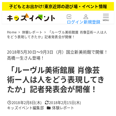
メ
子どもとお出かけ!東京近郊の遊び場・イベント情報
イ
ン
ログイン
新規登録
MENU
コ
ン
Home
体験レポート
「ルーヴル美術館展 肖像芸術ー人は人
テ
をどう表現してきたか」記者発表会が開催！
ン
ツ
2018年5月30日〜9月3日（月）国立新美術館で開催！
へ
高橋一生さん登場！
移
動
「ルーヴル美術館展 肖像芸
術ー人は人をどう表現してき
たか」記者発表会が開催！
2018年2月8日(木)
2018年2月15日(木)
投稿日
更新日
カテゴリー
キッズイベント編集部
体験レポート
著
者