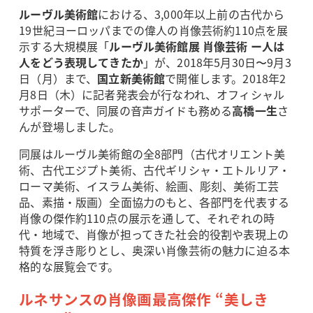
ルーヴル美術館
における、3,000年以上前の古代から
19世紀ヨーロッパまでの偉人の肖像芸術約110点を展
示する大規模展「
ルーヴル美術館展 肖像芸術 ー人は
人をどう表現してきたか
」が、2018年5月30日〜9月3
日（月）まで、
国立新美術館
で開催します。2018年2
月8日（木）に記者発表会が行なわれ、オフィシャル
サポーターで、同展の音声ガイドも務める
高橋一生
さ
んが登場しました。
同展はルーヴル美術館の全8部門（古代オリエント美
術、古代エジプト美術、古代ギリシャ・エトルリア・
ローマ美術、イスラム美術、絵画、彫刻、美術工芸
品、素描・版画）全面協力のもと、各部門を代表する
肖像の傑作約110点の展示を通して、それぞれの時
代・地域で、肖像が担ってきた社会的役割や表現上の
特質を浮き彫りとし、奥深い肖像芸術の魅力に迫る本
格的な展覧会です。
ルネサンスの肖像画最高傑作 “美しき