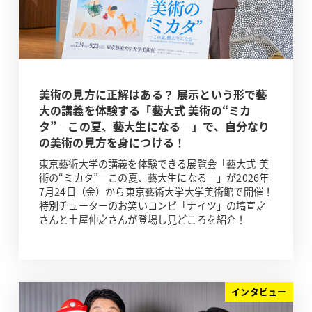
美術の見方に正解はある？ 展示という形で藝
大の講義を体験する「藝大式 美術の“ミカ
タ”―この夏、藝大生になる―」で、自分なり
の美術の見方を身につける！
東京藝術大学の講義を体験できる展覧会「藝大式 美
術の“ミカタ”―この夏、藝大生になる―」が2026年
7月24日（金）から東京藝術大学大学美術館で開催！
特別チューターのお笑いコンビ「ナイツ」の塙宣之
さんと土屋伸之さんが登場し見どころを紹介！
インタビュー