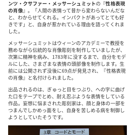
ンツ・クサファー・メッサーシュミット
の『
性格表現
の肖像
』。「人間の表情って昔から変わらないんだな
と、わからせてくれる。インパクトがあってとても好
きです」と、自身が惹かれている理由を語ってくれま
した。
メッサーシュミットはウィーンのアカデミーで教授を
務めながら伝統的な肖像彫刻を制作していましたが、
次第に精神を病み、1783年に没するまで、自分をモデ
ルにした、さまざまな表情の頭部像を制作します。生
前には公開されず没後に69点が発見され、『性格表現
の肖像』と名付けられました。
出品されるのは、ぎゅっと目をつぶり、への字に曲げ
た口をテープでとめ、耐え忍ぶような表情をしている
作品。妄想に悩まされた彫刻家は、顔と身体の一部を
つまんでしかめっ面をし、自身を苦しめる病を制御し
ようとしていたそうです。