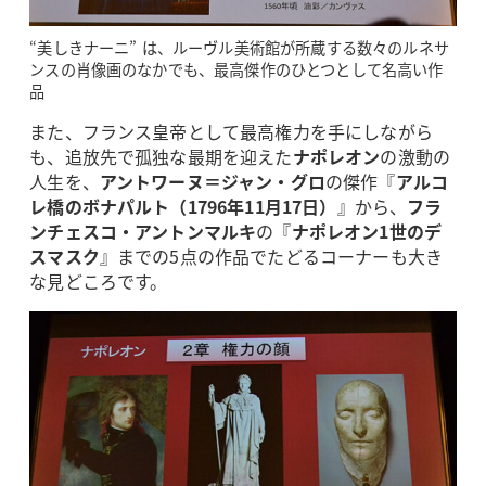
“美しきナーニ” は、ルーヴル美術館が所蔵する数々のルネサ
ンスの肖像画のなかでも、最高傑作のひとつとして名高い作
品
また、フランス皇帝として最高権力を手にしながら
も、追放先で孤独な最期を迎えた
ナポレオン
の激動の
人生を、
アントワーヌ＝ジャン・グロ
の傑作『
アルコ
レ橋のボナパルト（1796年11月17日）
』から、
フラ
ンチェスコ・アントンマルキ
の『
ナポレオン1世のデ
スマスク
』までの5点の作品でたどるコーナーも大き
な見どころです。