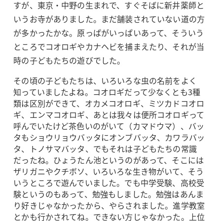
すが、東京・中野の生まれで、すぐそばに新井薬師と
いうお寺がありました。まだ舗装されていない道の方
が多かったかな。原っぱがいっぱいあって、そういう
ところでコオロギやカナヘビを捕まえたり、それが当
時の子どもたちの遊びでした。
その頃の子どもたちは、いろいろな虫の名前をよく
知っていましたよね。コオロギだって少なくとも3種
類は区別ができて、オカメコオロギ、ミツカドコオロ
ギ、エンマコオロギ、あとは我々は便所コオロギって
呼んでいたけど茶色いのがいて（カマドウマ）、バッ
タもショウリョウバッタにオンブバッタ、カワラバッ
タ、トノサマバッタ、でもそれは子どもたちの常識
だったね。ひょうたん池というのがあって、そこには
ザリガニやクチボソ、いろいろな生き物がいて、そう
いうところで遊んでいました。でも中学受験、高校受
験というのもあって、勉強もしました。勉強はあんま
り好きじゃなかったから、やらされました。進学教室
とかも行かされてね。できない方じゃなかった。上位