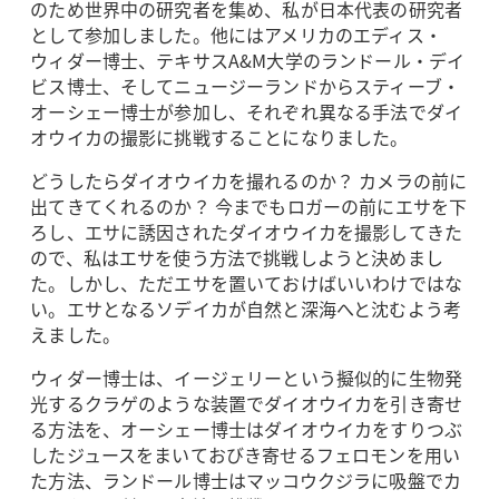
のため世界中の研究者を集め、私が日本代表の研究者
として参加しました。他にはアメリカのエディス・
ウィダー博士、テキサスA&M大学のランドール・デイ
ビス博士、そしてニュージーランドからスティーブ・
オーシェー博士が参加し、それぞれ異なる手法でダイ
オウイカの撮影に挑戦することになりました。
どうしたらダイオウイカを撮れるのか？ カメラの前に
出てきてくれるのか？ 今までもロガーの前にエサを下
ろし、エサに誘因されたダイオウイカを撮影してきた
ので、私はエサを使う方法で挑戦しようと決めまし
た。しかし、ただエサを置いておけばいいわけではな
い。エサとなるソデイカが自然と深海へと沈むよう考
えました。
ウィダー博士は、イージェリーという擬似的に生物発
光するクラゲのような装置でダイオウイカを引き寄せ
る方法を、オーシェー博士はダイオウイカをすりつぶ
したジュースをまいておびき寄せるフェロモンを用い
た方法、ランドール博士はマッコウクジラに吸盤でカ