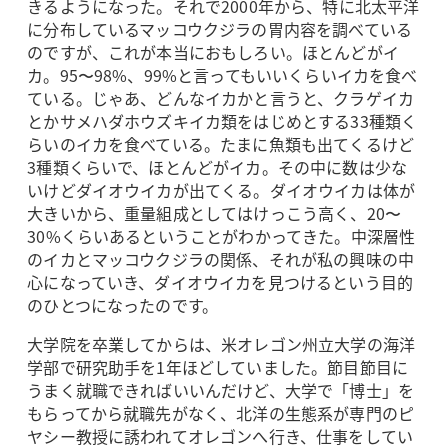
きるようになった。それで2000年から、特に北太平洋
に分布しているマッコウクジラの胃内容を調べている
のですが、これが本当におもしろい。ほとんどがイ
カ。95〜98%、99%と言ってもいいくらいイカを食べ
ている。じゃあ、どんなイカかと言うと、クラゲイカ
とかサメハダホウズキイカ類をはじめとする33種類く
らいのイカを食べている。たまに魚類も出てくるけど
3種類くらいで、ほとんどがイカ。その中に数は少な
いけどダイオウイカが出てくる。ダイオウイカは体が
大きいから、重量組成としてはけっこう高く、20〜
30%くらいあるということがわかってきた。中深層性
のイカとマッコウクジラの関係、それが私の興味の中
心になっていき、ダイオウイカを見つけるという目的
のひとつになったのです。
大学院を卒業してからは、米オレゴン州立大学の海洋
学部で研究助手を1年ほどしていました。節目節目に
うまく就職できればいいんだけど、大学で「博士」を
もらってから就職先がなく、北洋の生態系が専門のピ
ヤシー教授に誘われてオレゴンへ行き、仕事をしてい