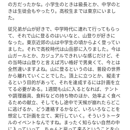
の方だったかな。小学生のときは級長とか、中学のと
きは生徒会もやったり。高校生までは東京にいまし
た。
従兄弟が山が好きで、中学時代に連れて行ってもらっ
て、それで山に登るのはいいなと、山登りが好きに
なった。東京近郊の山は中学生の頃からよく登ってい
ました。それで高校時代は山岳部に入りました。今は
山ガールとか、カジュアルできれいな感じだけど、そ
の当時は山登りと言えば汚い格好で男臭くて、今とは
全然違いますよね。山に登るというのは、普段の世界
から離れていくことでした。頂上に立つとか、縦走す
るという目的があって、それを達成するには計画を立
てる必要がある。1週間も山に入るとなれば、テント
や調理器具、食料などの持ち物のほか、効率よく食べ
るための献立、そしてもし途中で天候が崩れたらどこ
に逃げるか、どう連絡するかなど、いろいろなことを
想定して計画を立て、実行していく。そういうトータ
ルのイベントなんですね。まったく知らない自然の中
に入っていって、ちゃんと戻って来るということを山