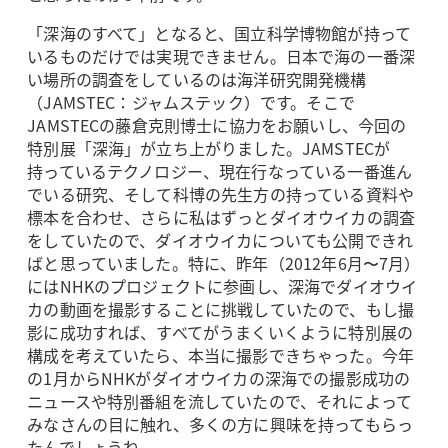
「深海のすべて」となると、国立科学博物館が持って
いるものだけでは実現できません。日本で海の一番深
い場所の調査をしているのは海洋研究開発機構
（JAMSTEC：ジャムステック）です。そこで
JAMSTECの藤倉克則博士に協力をお願いし、今回の
特別展「深海」が立ち上がりました。JAMSTECが
持っているテクノロジー、現在行なっている一番進ん
でいる研究、そして科博の先生方の持っている資料や
標本を合わせ、さらに私はずっとダイオウイカの調査
をしていたので、ダイオウイカについても公開できれ
ばと思っていました。特に、昨年（2012年6月〜7月）
にはNHKのプロジェクトに参画し、深海でダイオウイ
カの動画を撮影することに挑戦していたので、もし撮
影に成功すれば、すべてがうまくいくように特別展の
構成を考えていたら、本当に撮影できちゃった。今年
の1月からNHKがダイオウイカの深海での撮影成功の
ニュースや特別番組を流していたので、それによって
みなさんの目に触れ、多くの方に興味を持ってもらっ
たんでしょうね。