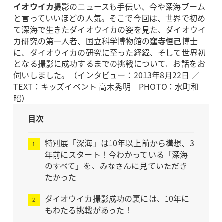
イオウイカ
撮影のニュースも手伝い、今や深海ブーム
と言っていいほどの人気。そこで今回は、世界で初め
て深海で生きたダイオウイカの姿を見た、ダイオウイ
カ研究の第一人者、国立科学博物館の
窪寺恒己
博士
に、ダイオウイカの研究に至った経緯、そして世界初
となる撮影に成功するまでの挑戦について、お話をお
伺いしました。（インタビュー：2013年8月22日 ／
TEXT：キッズイベント 高木秀明 PHOTO：水町和
昭）
目次
特別展「深海」は10年以上前から構想、3
年前にスタート！今わかっている「深海
のすべて」を、みなさんに見ていただき
たかった
ダイオウイカ撮影成功の裏には、10年に
もわたる挑戦があった！