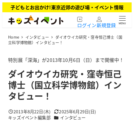
メ
子どもとお出かけ!東京近郊の遊び場・イベント情報
イ
ン
ログイン
新規登録
MENU
コ
ン
Home
インタビュー
ダイオウイカ研究・窪寺恒己博士（国
テ
立科学博物館）インタビュー！
ン
ツ
特別展「深海」が2013年10月6日（日）まで開催中！
へ
移
ダイオウイカ研究・窪寺恒己
動
博士（国立科学博物館）イン
タビュー！
2013年8月22日(木)
2025年6月29日(日)
投稿日
更新日
カテゴリー
キッズイベント編集部
インタビュー
著
者