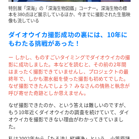
特別展「深海」の「深海生物図鑑」コーナー。深海生物の標
本を380点ほど展示しているほか、今までに撮影された生態映
像も流している
ダイオウイカ撮影成功の裏には、10年に
もわたる挑戦があった！
ー しかし、ものすごいタイミングでダイオウイカの撮
影に成功しました。本などを読むと、その前の2年間
はまったく撮影できていませんし、プロジェクトの最
終年で、しかも潜水艇を使った撮影も初めてでした。
なぜ撮影できたんでしょう？ みなさんの情熱と執念が
呼び寄せた奇跡としか思えません。
なぜ撮影できたのか、という答えは難しいのですが、
もう10年近くダイオウイカの調査を続けていて、ダイ
オウイカを撮影できない理由がわかってきていまし
た。
私は2002年から「たる流し縦縄漁」という、小笠原諸