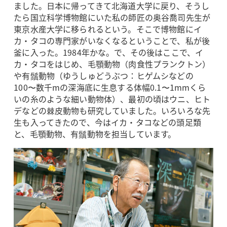
ました。日本に帰ってきて北海道大学に戻り、そうし
たら国立科学博物館にいた私の師匠の奥谷喬司先生が
東京水産大学に移られるという。そこで博物館にイ
カ・タコの専門家がいなくなるということで、私が後
釜に入った。1984年かな。で、その後はここで、イ
カ・タコをはじめ、毛顎動物（肉食性プランクトン）
や有鬚動物（ゆうしゅどうぶつ：ヒゲムシなどの
100〜数千mの深海底に生息する体幅0.1〜1mmくら
いの糸のような細い動物体）、最初の頃はウニ、ヒト
デなどの棘皮動物も研究していました。いろいろな先
生も入ってきたので、今はイカ・タコなどの頭足類
と、毛顎動物、有鬚動物を担当しています。