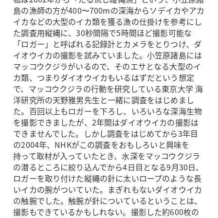
島の漁師の方が400〜700mの深海からソデイカやアカ
イカなどの大型のイカ類を獲る漁の仕掛けを参考にし
た調査用縦縄に、30秒間隔で5時間ほど撮影可能な
「ロガー」と呼ばれる記録計とカメラをとりつけ、ダ
イオウイカの撮影を試みていました。小笠原諸島には
マッコウクジラがいるので、そのエサとなる大型のイ
カ類、つまりダイオウイカもいるはずだという想定
で、マッコウクジラの行動を研究している東京大学 海
洋研究所の天野雅男先生と一緒に調査をはじめまし
た。百回以上もロガーを下ろし、いろいろな深海生物
を撮影できましたが、2年間はダイオウイカの撮影は
できませんでした。しかし調査をはじめてから3年目
の2004年、NHKがこの調査をおもしろいと興味を
持って取材が入っていたとき、水深をマッコウクジラ
の潜るところに絞り込んでから4日目となる9月30日、
ロガーを取り付けた縦縄の針に太いロープのような長
いイカの腕がついていた。まぎれもないダイオウイカ
の触腕でした。触腕が針についているということは、
撮影もできているかもしれない。撮影した約600枚の