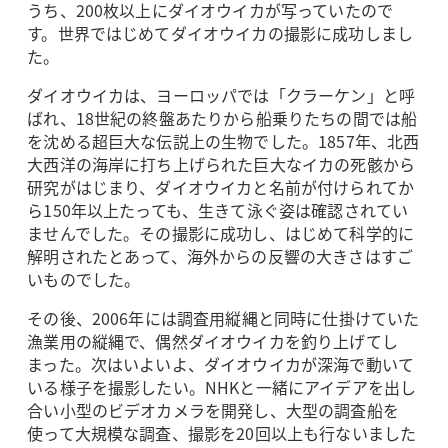
うち、200枚以上にダイオウイカが写っていたので
す。世界ではじめてダイオウイカの撮影に成功しまし
た。
ダイオウイカは、ヨーロッパでは「クラーケン」と呼
ばれ、18世紀の終盤あたりから船乗りたちの間では船
を沈める超巨大な伝説上の生物でした。1857年、北西
大西洋の海岸に打ち上げられた巨大なイカの死骸から
研究がはじまり、ダイオウイカと名前が付けられてか
ら150年以上たっても、生きて泳ぐ姿は確認されてい
ませんでした。その撮影に成功し、はじめて科学的に
解明されたとあって、海外からの反響の大きさはすご
いものでした。
その後、2006年には調査用縦縄と同時に仕掛けていた
漁業用の縦縄で、偶然ダイオウイカを釣り上げてし
まった。次はいよいよ、ダイオウイカが深海で動いて
いる様子を撮影したい。NHKと一緒にアイデアを出し
合い小型のビデオカメラを開発し、大型の調査船を
使って大規模な調査、撮影を20回以上も行ないました