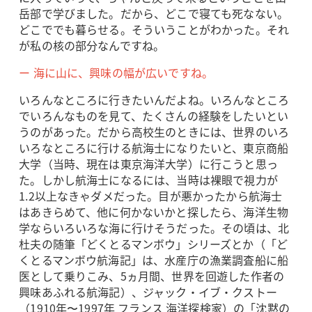
岳部で学びました。だから、どこで寝ても死なない。
どこででも暮らせる。そういうことがわかった。それ
が私の核の部分なんですね。
ー 海に山に、興味の幅が広いですね。
いろんなところに行きたいんだよね。いろんなところ
でいろんなものを見て、たくさんの経験をしたいとい
うのがあった。だから高校生のときには、世界のいろ
いろなところに行ける航海士になりたいと、東京商船
大学（当時、現在は東京海洋大学）に行こうと思っ
た。しかし航海士になるには、当時は裸眼で視力が
1.2以上なきゃダメだった。目が悪かったから航海士
はあきらめて、他に何かないかと探したら、海洋生物
学ならいろいろな海に行けそうだった。その頃は、北
杜夫の随筆「どくとるマンボウ」シリーズとか（「ど
くとるマンボウ航海記」は、水産庁の漁業調査船に船
医として乗りこみ、5ヵ月間、世界を回遊した作者の
興味あふれる航海記）、ジャック・イブ・クストー
（1910年〜1997年 フランス 海洋探検家）の「沈黙の