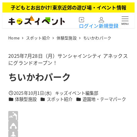
メ
子どもとお出かけ!東京近郊の遊び場・イベント情報
イ
ン
ログイン
新規登録
MENU
コ
ン
Home
スポット紹介
体験型施設
ちいかわパーク
テ
ン
ツ
2025年7月28日（月）サンシャインシティ アネックス
へ
にグランドオープン！
移
ちいかわパーク
動
2025年10月1日(水)
キッズイベント編集部
投稿日
著
カテゴリー
カテゴリー
カテゴリー
体験型施設
スポット紹介
遊園地・テーマパーク
者