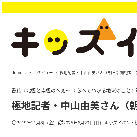
メ
イ
ン
コ
ン
テ
ン
ツ
へ
移
Home
インタビュー
極地記者・中山由美さん（朝日新聞記者／
動
書籍『北極と南極のへぇ〜 くらべてわかる地球のこと』
極地記者・中山由美さん（朝
2019年11月8日(金)
2025年6月29日(日)
キッズイベント
投稿日
更新日
著
者