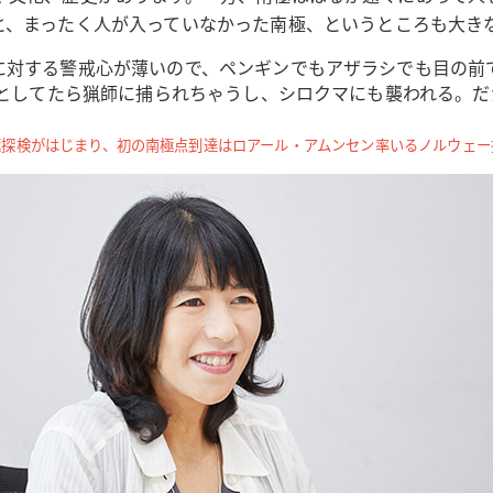
と、まったく人が入っていなかった南極、というところも大き
に対する警戒心が薄いので、ペンギンでもアザラシでも目の前
 としてたら猟師に捕られちゃうし、シロクマにも襲われる。
南極探検がはじまり、初の南極点到達はロアール・アムンセン率いるノルウェー探