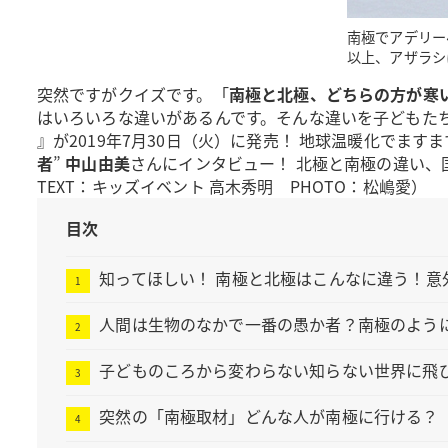
南極でアデリー
以上、アザラシ
突然ですがクイズです。「
南極と北極、どちらの方が寒
はいろいろな違いがあるんです。そんな違いを子どもた
』が2019年7月30日（火）に発売！ 地球温暖化でま
者
”
中山由美
さんにインタビュー！ 北極と南極の違い、
TEXT：キッズイベント 高木秀明 PHOTO：松嶋愛）
目次
知ってほしい！ 南極と北極はこんなに違う！意
人間は生物のなかで一番の愚か者？南極のよう
子どものころから変わらない知らない世界に飛
突然の「南極取材」どんな人が南極に行ける？