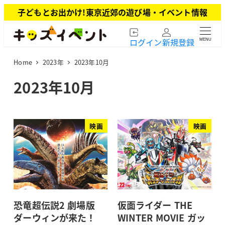
メ
子どもとお出かけ!東京近郊の遊び場・イベント情報
イ
ン
ログイン
新規登録
MENU
コ
ン
Home
2023年
2023年10月
テ
ン
2023年10月
ツ
へ
移
動
映画
映画
恐竜超伝説2 劇場版
仮面ライダー THE
ダーウィンが来た！
WINTER MOVIE ガッ