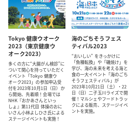
Tokyo 健康ウオーク
海のごちそうフェス
2023（東京健康ウ
ティバル2023
オーク2023）
“おいしい” をきっかけに
「魚種転換」や「磯焼け」を
多くの方に“大腸がん検診”に
学び、海の未来を考える海と
ついて関心を持っていただく
食の一大イベント「海のごち
イベント「Tokyo 健康ウ
そうフェスティバル」が
オーク2023」の参加申込受
2023年10月21日（土）・22
付を2023年10月1日（日）か
日（日）二子玉川ライズで開
ら開始、先着順！会場では
催！マルシェやフードトラッ
NHK『おかあさんといっ
クによる販売、ステージイベ
しょ』第11代目 体操のおに
ントを実施。
いさん小林よしひさ氏による
ステージイベントも実施！