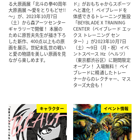
る大原画展「北斗の拳40周年
ド』がおもちゃからスポーツ
大原画展 ～愛をとりもどせ!!
へと進化！ ベイブレードを
～」が、2023年10月7日
体感できるトレーニング施設
（土）から森アーツセンター
「BEYBLADE X TRAINING
ギャラリーで開催！ 本展の
CENTER（ベイブレード エッ
ために原哲夫先生が描き下ろ
クス トレーニング セン
した新作、400点以上もの原
ター）」が2023年10月7日
画を展示。世紀末乱世の戦い
（土）〜9日（月・祝）イベ
と愛の物語を美しい原画を見
ントスペース Hz（ヘルツ）
ながら楽しめます。
（東京都渋谷区）に期間限定
オープン！ 入場無料！ ベイ
ブレードに精通したトレー
ナーからのレクチャー、マス
ターズ大会も！
キャラクター
イベント情報