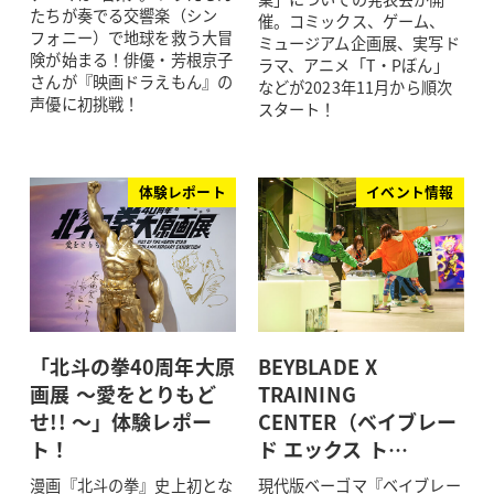
たちが奏でる交響楽（シン
催。コミックス、ゲーム、
フォニー）で地球を救う大冒
ミュージアム企画展、実写ド
険が始まる！俳優・芳根京子
ラマ、アニメ「T・Pぼん」
さんが『映画ドラえもん』の
などが2023年11月から順次
声優に初挑戦！
スタート！
体験レポート
イベント情報
「北斗の拳40周年大原
BEYBLADE X
画展 ～愛をとりもど
TRAINING
せ!! ～」体験レポー
CENTER（ベイブレー
ト！
ド エックス ト…
漫画『北斗の拳』史上初とな
現代版ベーゴマ『ベイブレー