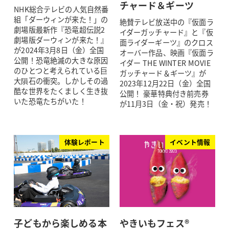
チャード＆ギーツ
NHK総合テレビの人気自然番
組「ダーウィンが来た！」の
絶賛テレビ放送中の『仮面ラ
劇場版最新作『恐竜超伝説2
イダーガッチャード』と『仮
劇場版ダーウィンが来た！』
面ライダーギーツ』のクロス
が2024年3月8日（金）全国
オーバー作品、映画『仮面ラ
公開！恐竜絶滅の大きな原因
イダー THE WINTER MOVIE
のひとつと考えられている巨
ガッチャード＆ギーツ』が
大隕石の衝突。しかしその過
2023年12月22日（金）全国
酷な世界をたくましく生き抜
公開！ 豪華特典付き前売券
いた恐竜たちがいた！
が11月3日（金・祝）発売！
体験レポート
イベント情報
子どもから楽しめる本
やきいもフェス®️