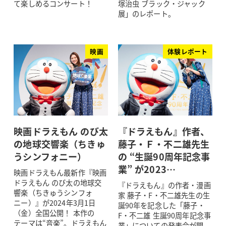
て楽しめるコンサート！
塚治虫 ブラック・ジャック
展」のレポート。
映画
体験レポート
映画ドラえもん のび太
『ドラえもん』作者、
の地球交響楽（ちきゅ
藤子・Ｆ・不二雄先生
うシンフォニー）
の “生誕90周年記念事
業” が2023…
映画ドラえもん最新作『映画
ドラえもん のび太の地球交
『ドラえもん』の作者・漫画
響楽（ちきゅうシンフォ
家 藤子・F・不二雄先生の生
ニー）』が2024年3月1日
誕90年を記念した「藤子・
（金）全国公開！ 本作の
F・不二雄 生誕90周年記念事
テーマは“音楽”。ドラえもん
業」についての発表会が開