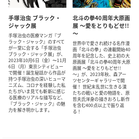
手塚治虫 ブラック・
北斗の拳40周年大原画
ジャック展
展 ～愛をとりもどせ!!
～
手塚治虫の医療マンガ『ブ
ラック・ジャック』のすべて
世界中で愛され続ける名作漫
が一堂に会する「手塚治虫
画「北斗の拳」の連載開始40
ブラック・ジャック展」が、
周年を記念した、史上初の大
2023年10月6日（金）〜11月
原画展「北斗の拳40周年大原
6日（月）東京シティビュー
画展 ～愛をとりもどせ!!
で開催！誕生秘話から作品が
～」が、2023年秋、森アー
持つ手塚治虫の深いヒューマ
ツセンターギャラリーで開
ニズム、コロナを経験した私
催！ 世紀末乱世に生きる漢
たちがいま見ても斬新に感じ
たちの戦いと愛の物語を、原
る医療のリアルな描写など、
哲夫氏渾身の描きおろし新作
『ブラック・ジャック』の魅
を含む400点以上で振り返
力を解き明かします。
る！