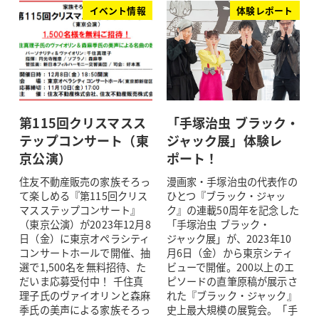
イベント情報
体験レポート
第115回クリスマスス
「手塚治虫 ブラック・
テップコンサート（東
ジャック展」体験レ
京公演）
ポート！
住友不動産販売の家族そろっ
漫画家・手塚治虫の代表作の
て楽しめる『第115回クリス
ひとつ『ブラック・ジャッ
マスステップコンサート』
ク』の連載50周年を記念した
（東京公演）が2023年12月8
「手塚治虫 ブラック・
日（金）に東京オペラシティ
ジャック展」が、2023年10
コンサートホールで開催、抽
月6日（金）から東京シティ
選で1,500名を無料招待、た
ビューで開催。200以上のエ
だいま応募受付中！ 千住真
ピソードの直筆原稿が展示さ
理子氏のヴァイオリンと森麻
れた『ブラック・ジャック』
季氏の美声による家族そろっ
史上最大規模の展覧会。「手