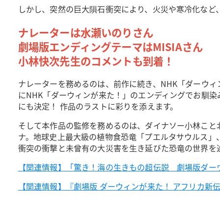
しかし、突然の巨大隕石衝突により、火災や寒冷化など
ナレーターは水瀬いのりさん
劇場版エンディングテーマはMISIAさん
小林快次先生のコメントも到着！
ナレーターを務めるのは、前作に続き、NHK「ダーウ
にNHK「ダーウィンが来た！」のエンディングでお馴染み、
にも決定！ 作品のラストに彩りを添えます。
そして本作品の監修を務めるのは、ダイナソー小林こと
ナ。地球史上最大級の植物食恐竜「プエルタサウルス」
衝突の衝撃と未曾有の大災害を生き延びた恐竜の世界を
【関連情報】「驚き！海の生きもの超伝説 劇場版ダー
【関連情報】『劇場版 ダーウィンが来た！ アフリカ新