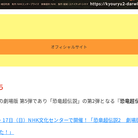
オフィシャルサイト
ち
の劇場版 第5弾であり「恐竜超伝説」の第2弾となる『
恐竜超
）・17日（日）NHK文化センターで開催！「恐竜超伝説2 劇
た！」