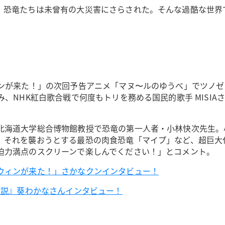
、恐竜たちは未曾有の大災害にさらされた。そんな過酷な世界
ィンが来た！」の次回予告アニメ「マヌ〜ルのゆうべ」でツノ
NHK紅白歌合戦で何度もトリを務める国民的歌手 MISIAさんの
北海道大学総合博物館教授で恐竜の第一人者・小林快次先生。
、それを襲おうとする最恐の肉食恐竜「マイプ」など、超巨大
迫力満点のスクリーンで楽しんでください！」とコメント。
ウィンが来た！」さかなクンインタビュー！
伝説』葵わかなさんインタビュー！