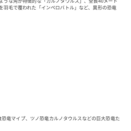
ような角が特徴的な「カルノタウルス」、全長40メート
を羽毛で覆われた「インペロバトル」など、異形の恐竜
肉食恐竜マイプ、ツノ恐竜カルノタウルスなどの巨大恐竜た