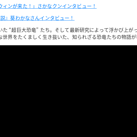
ウィンが来た！」さかなクンインタビュー！
伝説』葵わかなさんインタビュー！
た “超巨大恐竜” たち。そして最新研究によって浮かび上が
酷な世界をたくましく生き抜いた、知られざる恐竜たちの物語