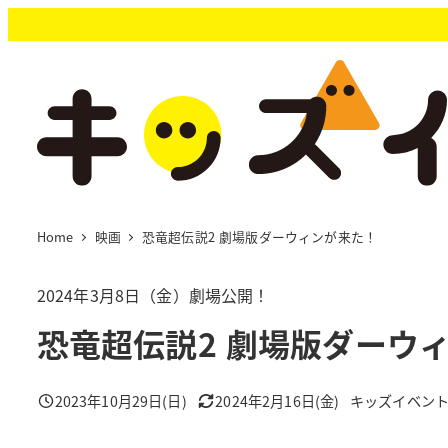
メ
イ
ン
コ
ン
テ
ン
ツ
へ
移
Home
映画
恐竜超伝説2 劇場版ダーウィンが来た！
動
2024年3月8日（金）劇場公開！
恐竜超伝説2 劇場版ダーウ
2023年10月29日(日)
2024年2月16日(金)
キッズイベン
投稿日
更新日
著
者