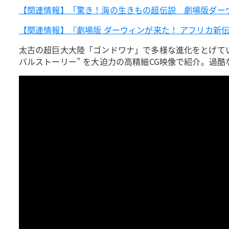
【関連情報】「驚き！海の生きもの超伝説 劇場版ダー
【関連情報】『劇場版 ダーウィンが来た！ アフリカ新
太古の超巨大大陸「ゴンドワナ」で多様な進化をとげてい
バルストーリー” を大迫力の高精細CG映像で紹介。過