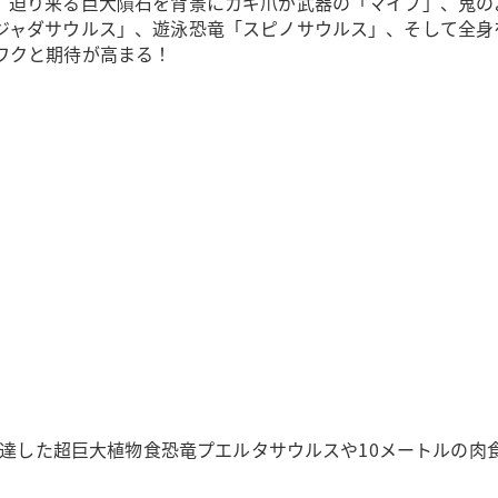
、迫り来る巨大隕石を背景にカギ爪が武器の「マイプ」、鬼の
ジャダサウルス」、遊泳恐竜「スピノサウルス」、そして全身
ワクと期待が高まる！
にも達した超巨大植物食恐竜プエルタサウルスや10メートルの