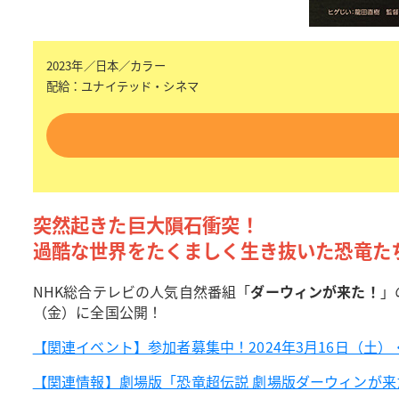
2023年／日本／カラー
配給：ユナイテッド・シネマ
突然起きた巨大隕石衝突！
過酷な世界をたくましく生き抜いた恐竜た
NHK総合テレビの人気自然番組「
ダーウィンが来た！
」
（金）に全国公開！
【関連イベント】参加者募集中！2024年3月16日（土
【関連情報】劇場版「恐竜超伝説 劇場版ダーウィンが来