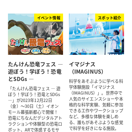
イベント情報
スポット紹介
たんけん恐竜フェス ―
イマジナス
遊ぼう！学ぼう！恐竜
（IMAGINUS）
とSDGs ―
科学をあそぶように学べる科
学体験施設「イマジナス
「たんけん恐竜フェス ― 遊
（IMAGINUS）」。世界中で
ぼう！学ぼう！恐竜とSDGs
人気のサイエンスショーや本
―」が2023年12月22日
格的な科学実験、気軽に参加
（金）～30日（土）イオン
できる工作やワークショップ
モール幕張新都心で開催！
など、多様な体験を楽しめ
恐竜にちなんだデジタルアト
る、誰もがあそぶような感覚
ラクションや体験型の恐竜ロ
で科学を好きになる施設。
ボット、ARで体感するモサ