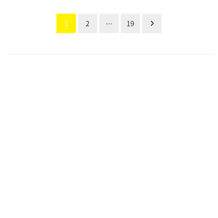
投
1
2
…
19
稿
の
ペー
ジ
送
り