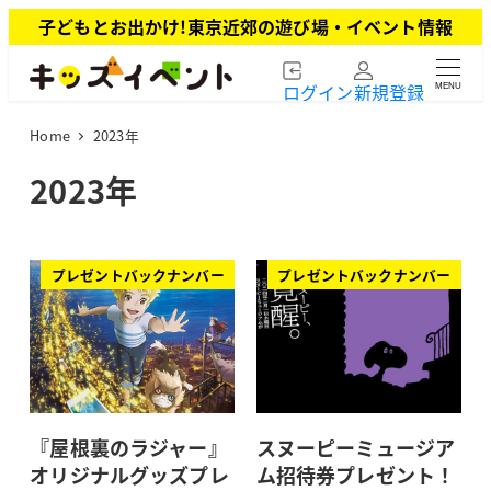
メ
子どもとお出かけ!東京近郊の遊び場・イベント情報
イ
ン
ログイン
新規登録
MENU
コ
ン
Home
2023年
テ
ン
2023年
ツ
へ
移
動
プレゼントバックナンバー
プレゼントバックナンバー
『屋根裏のラジャー』
スヌーピーミュージア
オリジナルグッズプレ
ム招待券プレゼント！