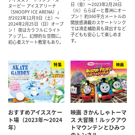
日（金）〜2023年2月28日
ヌーピー アイスアリーナ
（火）ららぽーと豊洲にオー
（SNOOPY ICE ARENA）」
プン！ 約360平方メートルの
が2023年12月9日（土）～
開放感満載のスケートリンク
2024年2月25日（日）オープ
では滑走補助具も貸出すなど
ン！ 夜はカラフルにライト
子どもも安心して楽しめま
アップし、幻想的な空間に。
す。
初心者スケート教室もあり。
特集
映画
おすすめアイススケー
映画 きかんしゃトーマ
ト場（2023年〜2024
ス 大冒険！ルックアウ
年）
トマウンテンとひみつ
のトンネル