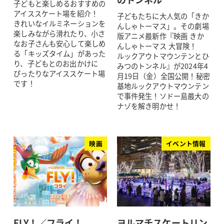
子どもと楽しめるおすすめの
アイススケート場を紹介！
子どもたちに大人気の「きか
きれいなイルミネーションを
んしゃトーマス」。その劇場
楽しみながら滑れたり、小さ
版アニメ最新作『映画 きか
なお子さんも安心して楽しめ
んしゃトーマス 大冒険！
る「キッズタイム」があった
ルックアウトマウンテンとひ
り、子どもとのお出かけに
みつのトンネル』が2024年4
ぴったりなアイススケート場
月19日（金）全国公開！秘密
です！
基地ルックアウトマウンテン
で事件発生！ソドー島最大の
ナゾを解き明かせ！
映画
イベント情報
FLY！／フライ！
ヨルマチスケートリン