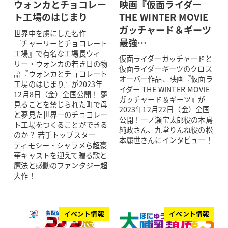
ウォンカとチョコレー
映画『仮面ライダー
ト工場のはじまり
THE WINTER MOVIE
ガッチャード＆ギーツ
世界中を虜にした名作
最強…
『チャーリーとチョコレート
工場』で有名な工場長ウィ
仮面ライダーガッチャードと
リー・ウォンカの若き日の物
仮面ライダーギーツのクロス
語『ウォンカとチョコレート
オーバー作品、映画『仮面ラ
工場のはじまり』が2023年
イダー THE WINTER MOVIE
12月8日（金）全国公開！ 夢
ガッチャード＆ギーツ』が
見ることを禁じられた町で母
2023年12月22日（金）全国
と夢見た世界一のチョコレー
公開！一ノ瀬宝太郎役の本島
ト工場をつくることができる
純政さん、九堂りんね役の松
のか？ 若手トップスター
本麗世さんにインタビュー！
ティモシー・シャラメら超豪
華キャストを迎えて贈る歌と
魔法と感動のファンタジー超
大作！
イベント情報
イベント情報