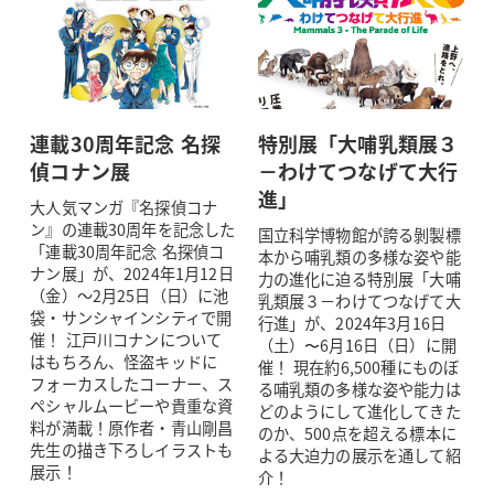
連載30周年記念 名探
特別展「大哺乳類展３
偵コナン展
－わけてつなげて大行
進」
大人気マンガ『名探偵コナ
ン』の連載30周年を記念した
国立科学博物館が誇る剝製標
「連載30周年記念 名探偵コ
本から哺乳類の多様な姿や能
ナン展」が、2024年1月12日
力の進化に迫る特別展「大哺
（金）～2月25日（日）に池
乳類展３－わけてつなげて大
袋・サンシャインシティで開
行進」が、2024年3月16日
催！ 江戸川コナンについて
（土）〜6月16日（日）に開
はもちろん、怪盗キッドに
催！ 現在約6,500種にものぼ
フォーカスしたコーナー、ス
る哺乳類の多様な姿や能力は
ペシャルムービーや貴重な資
どのようにして進化してきた
料が満載！原作者・青山剛昌
のか、500点を超える標本に
先生の描き下ろしイラストも
よる大迫力の展示を通して紹
展示！
介！