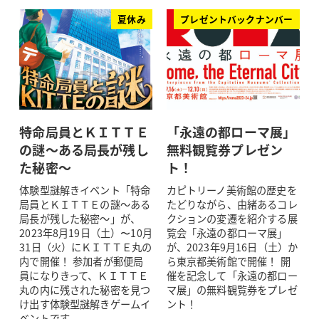
夏休み
プレゼントバックナンバー
特命局員とＫＩＴＴＥ
「永遠の都ローマ展」
の謎～ある局長が残し
無料観覧券プレゼン
た秘密～
ト！
体験型謎解きイベント「特命
カピトリーノ美術館の歴史を
局員とＫＩＴＴＥの謎～ある
たどりながら、由緒あるコレ
局長が残した秘密～」が、
クションの変遷を紹介する展
2023年8月19日（土）〜10月
覧会「永遠の都ローマ展」
31日（火）にＫＩＴＴＥ丸の
が、2023年9月16日（土）か
内で開催！ 参加者が郵便局
ら東京都美術館で開催！ 開
員になりきって、ＫＩＴＴＥ
催を記念して「永遠の都ロー
丸の内に残された秘密を見つ
マ展」の無料観覧券をプレゼ
け出す体験型謎解きゲームイ
ント！
ベントです。