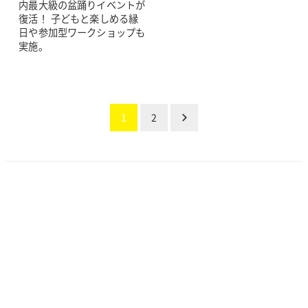
内最大級の盆踊りイベントが
復活！ 子どもと楽しめる縁
日や参加型ワークショップも
実施。
投
1
2
稿
の
ペー
ジ
送
り