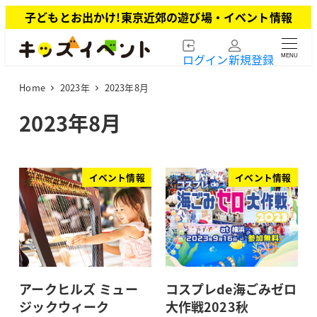
メ
子どもとお出かけ!東京近郊の遊び場・イベント情報
イ
ン
ログイン
新規登録
MENU
コ
ン
Home
2023年
2023年8月
テ
ン
2023年8月
ツ
へ
移
動
イベント情報
イベント情報
アークヒルズ ミュー
コスプレde海ごみゼロ
ジックウィーク
大作戦2023秋