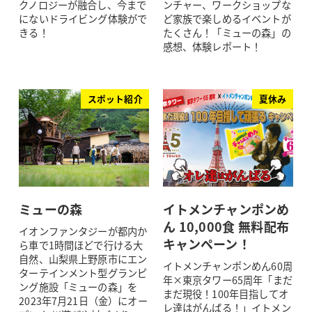
クノロジーが融合し、今まで
ンチャー、ワークショップな
にないドライビング体験がで
ど家族で楽しめるイベントが
きる！
たくさん！「ミューの森」の
感想、体験レポート！
スポット紹介
夏休み
ミューの森
イトメンチャンポンめ
ん 10,000食 無料配布
イオンファンタジーが都内か
キャンペーン！
ら車で1時間ほどで行ける大
自然、山梨県上野原市にエン
イトメンチャンポンめん60周
ターテインメント型グランピ
年×東京タワー65周年「まだ
ング施設「ミューの森」を
まだ現役！100年目指してオ
2023年7月21日（金）にオー
レ達はがんばる！」イトメン