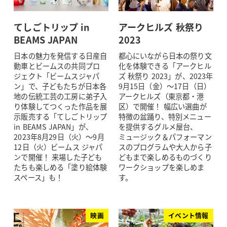
てしごトリップ in
アークヒルズ 秋祭り
BEAMS JAPAN
2023
日本の魅力を発信する日産自
都心にいながら日本の祭り文
動車とビームスの共同プロ
化を体験できる「アークヒル
ジェクト「ビームスジャパ
ズ 秋祭り 2023」が、2023年
ン」で、子どもたちが日本各
9月15日（金）～17日（日）
地の伝統工芸の工房に弟子入
アークヒルズ（東京都・港
り体験してつくった作品を展
区）で開催！ 幅広い選曲が
示販売する「てしごトリップ
特徴の盆踊り、特別メニュー
in BEAMS JAPAN」が、
を提供するグルメ屋台、
2023年8月29日（火）～9月
ミュージック＆パフォーマン
12日（火）ビームス ジャパ
スのプログラムや大人から子
ンで開催！ 来場した子ども
どもまで楽しめるものづくり
たちも楽しめる「塗り絵体験
ワークショップを楽しめま
スペース」も！
す。
映画
イベント情報