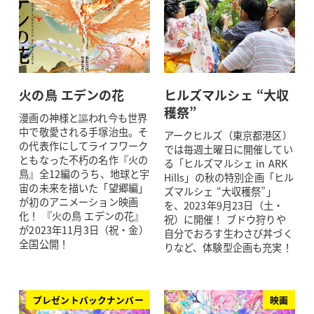
火の鳥 エデンの花
ヒルズマルシェ “大収
穫祭”
漫画の神様と謳われ今も世界
中で敬愛される手塚治虫。そ
アークヒルズ（東京都港区）
の代表作にしてライフワーク
では毎週土曜日に開催してい
ともなった不朽の名作『火の
る「ヒルズマルシェ in ARK
鳥』全12編のうち、地球と宇
Hills」の秋の特別企画「ヒル
宙の未来を描いた「望郷編」
ズマルシェ “大収穫祭”」
が初のアニメーション映画
を、2023年9月23日（土・
化！ 『火の鳥 エデンの花』
祝）に開催！ ブドウ狩りや
が2023年11月3日（祝・金）
自分でおろす生わさび丼づく
全国公開！
りなど、体験型企画も充実！
プレゼントバックナンバー
映画