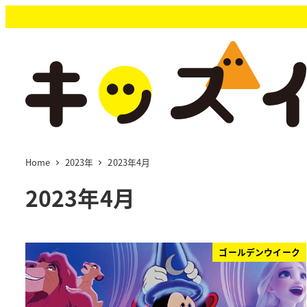
メ
イ
ン
コ
ン
テ
ン
ツ
へ
移
Home
2023年
2023年4月
動
2023年4月
ゴールデンウイーク