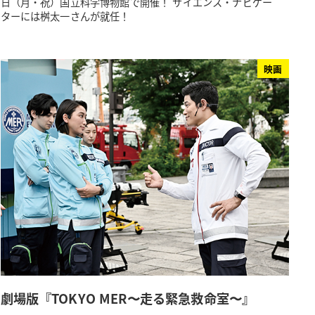
日（月・祝）国立科学博物館で開催！ サイエンス・ナビゲー
ターには桝太一さんが就任！
映画
劇場版『TOKYO MER〜走る緊急救命室〜』